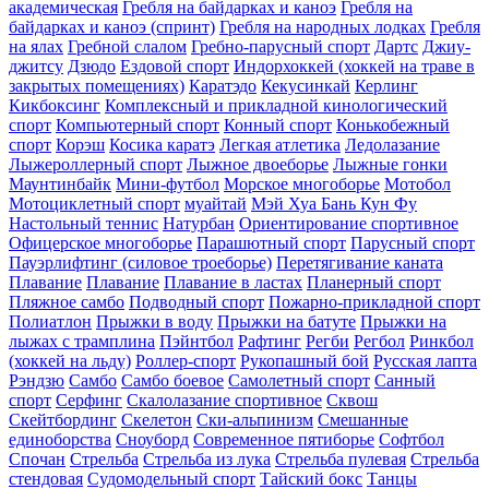
академическая
Гребля на байдарках и каноэ
Гребля на
байдарках и каноэ (спринт)
Гребля на народных лодках
Гребля
на ялах
Гребной слалом
Гребно-парусный спорт
Дартс
Джиу-
джитсу
Дзюдо
Ездовой спорт
Индорхоккей (хоккей на траве в
закрытых помещениях)
Каратэдо
Кекусинкай
Керлинг
Кикбоксинг
Комплексный и прикладной кинологический
спорт
Компьютерный спорт
Конный спорт
Конькобежный
спорт
Корэш
Косика каратэ
Легкая атлетика
Ледолазание
Лыжероллерный спорт
Лыжное двоеборье
Лыжные гонки
Маунтинбайк
Мини-футбол
Морское многоборье
Мотобол
Мотоциклетный спорт
муайтай
Мэй Хуа Бань Кун Фу
Настольный теннис
Натурбан
Ориентирование cпортивное
Офицерское многоборье
Парашютный спорт
Парусный спорт
Пауэрлифтинг (силовое троеборье)
Перетягивание каната
Плавание
Плавание
Плавание в ластах
Планерный спорт
Пляжное самбо
Подводный спорт
Пожарно-прикладной спорт
Полиатлон
Прыжки в воду
Прыжки на батуте
Прыжки на
лыжах с трамплина
Пэйнтбол
Рафтинг
Регби
Регбол
Ринкбол
(хоккей на льду)
Роллер-спорт
Рукопашный бой
Русская лапта
Рэндзю
Самбо
Самбо боевое
Самолетный спорт
Санный
спорт
Серфинг
Скалолазание спортивное
Сквош
Скейтбординг
Скелетон
Ски-альпинизм
Смешанные
единоборства
Сноуборд
Современное пятиборье
Софтбол
Спочан
Стрельба
Стрельба из лука
Стрельба пулевая
Стрельба
стендовая
Судомодельный спорт
Тайский бокс
Танцы