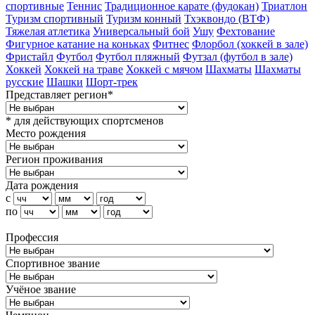
спортивные
Теннис
Традиционное карате (фудокан)
Триатлон
Туризм cпортивный
Туризм конный
Тхэквондо (ВТФ)
Тяжелая атлетика
Универсальный бой
Ушу
Фехтование
Фигурное катание на коньках
Фитнес
Флорбол (хоккей в зале)
Фристайл
Футбол
Футбол пляжный
Футзал (футбол в зале)
Хоккей
Хоккей на траве
Хоккей с мячом
Шахматы
Шахматы
русские
Шашки
Шорт-трек
Представляет регион*
* для действующих спортсменов
Место рождения
Регион проживания
Дата рождения
с
по
Профессия
Спортивное звание
Учёное звание