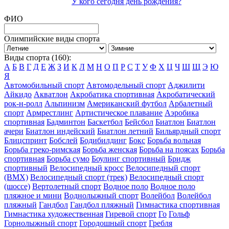
У кого сегодня день рождения?
ФИО
Олимпийские виды спорта
Виды спорта (160):
А
Б
В
Г
Д
Е
Ж
З
И
К
Л
М
Н
О
П
Р
С
Т
У
Ф
Х
Ц
Ч
Ш
Щ
Э
Ю
Я
Автомобильный спорт
Автомодельный спорт
Аджилити
Айкидо
Акватлон
Акробатика спортивная
Акробатический
рок-н-ролл
Альпинизм
Американский футбол
Арбалетный
спорт
Армрестлинг
Артистическое плавание
Аэробика
спортивная
Бадминтон
Баскетбол
Бейсбол
Биатлон
Биатлон
ачери
Биатлон индейский
Биатлон летний
Бильярдный спорт
Блицспринт
Бобслей
Бодибилдинг
Бокс
Борьба вольная
Борьба греко-римская
Борьба женская
Борьба на поясах
Борьба
спортивная
Борьба сумо
Боулинг спортивный
Бридж
спортивный
Велосипедный кросс
Велосипедный спорт
(BMX)
Велосипедный спорт (трек)
Велосипедный спорт
(шоссе)
Вертолетный спорт
Водное поло
Водное поло
пляжное и мини
Воднолыжный спорт
Волейбол
Волейбол
пляжный
Гандбол
Гандбол пляжный
Гимнастика спортивная
Гимнастика художественная
Гиревой спорт
Го
Гольф
Горнолыжный спорт
Городошный спорт
Гребля