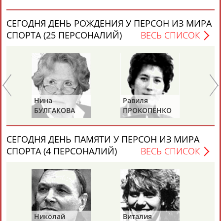
СЕГОДНЯ ДЕНЬ РОЖДЕНИЯ У ПЕРСОН ИЗ МИРА
СПОРТА (25 ПЕРСОНАЛИЙ)
ВЕСЬ СПИСОК
Каримжан
Аделя
Андрей
Герман
АБДРАХМАНОВ
АБДРАХМАНОВА
АБДУВАЛИЕВ
АБДУЛАЕВ
Нина
Равиля
Ни
БУЛГАКОВА
ПРОКОПЕНКО
Ж
(САЛИМОВА)
Рамазан
Тагир
Камиль
Загалав
СЕГОДНЯ ДЕНЬ ПАМЯТИ У ПЕРСОН ИЗ МИРА
АБДУЛАЕВ
АБДУЛАЕВ
АБДУЛАЗИЗОВ
АБДУЛБЕКОВ
СПОРТА (4 ПЕРСОНАЛИЙ)
ВЕСЬ СПИСОК
Камалудин
Абдула
Магомед
Назир
АБДУЛДАУДОВ
АБДУЛЖАЛИЛОВ
АБДУЛКАГИРОВ
АБДУЛЛАЕВ
Николай
Виталия
Ми