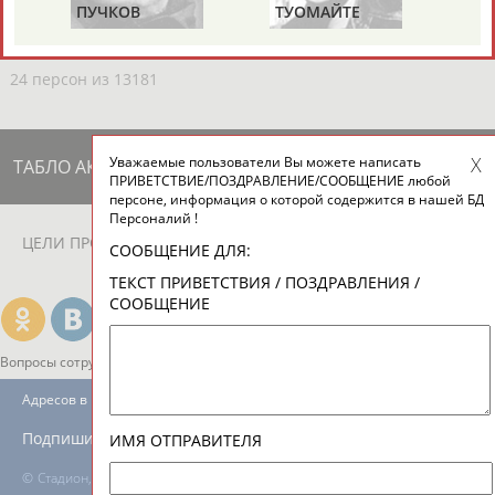
ЕЩЁ ПЕРСОНЫ
ПУЧКОВ
ТУОМАЙТЕ
Ш
24 персон из 13181
Уважаемые пользователи Вы можете написать
ТАБЛО АКТИВНОСТИ
ПРИВЕТСТВИЕ/ПОЗДРАВЛЕНИЕ/СООБЩЕНИЕ любой
персоне, информация о которой содержится в нашей БД
Персоналий !
ЦЕЛИ ПРОЕКТА
КОНТАКТЫ
НАШИ КНОПКИ
РЕКЛАМА
СООБЩЕНИЕ ДЛЯ:
ТЕКСТ ПРИВЕТСТВИЯ / ПОЗДРАВЛЕНИЯ /
СООБЩЕНИЕ
Вопросы сотрудничества и совместной деятельности
inform@infosport.ru
Адресов в новостной рассылке: 996
Подпишись
ИМЯ ОТПРАВИТЕЛЯ
©
Стадион, 1998-2026