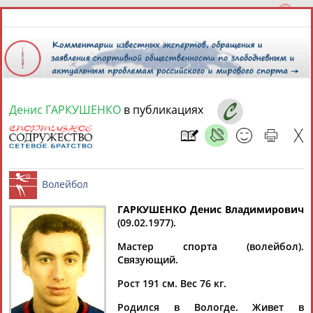
Денис ГАРКУШЕНКО
в публикациях
8 августа 2026 года,
06:58
СПОРТСМЕНЫ, ТРЕНЕРЫ И СПЕЦИАЛИСТЫ
13181
персон
Расширенный поиск
Найдено:
ГАРКУШЕНКО Денис
Владимирович
(09.02.1977).
Волейбол
Мастер спорта (волейбол).
Связующий.
Рост 191 см. Вес 76 кг.
Аслаудин
Елена
Мария
Юлия
АБАЕВ
АБАИМОВА
АБАКУМОВА
АБАЛАКИНА
Родился в Вологде. Живет в