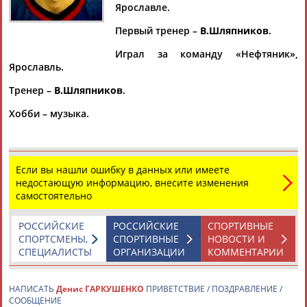
Ярославле.
Первый тренер –
В.Шляпников
.
Играл за команду «Нефтяник»,
Дмитрий
Тамилла
Рамазан
Ростом
Ярославль.
АБАРЕНОВ
АБАСОВА
АБАЧАРАЕВ
АБАШИДЗЕ
Тренер –
В.Шляпников
.
Хобби – музыка.
Флюра
Татьяна
Акжана
Артур
АББАТЕ-
АББЯСОВА
АБДИКАРИМОВА
АБДРАХМАНОВ
БУЛАТОВА
Если вы нашли ошибку в данных или имеете
недостающую информацию, внесите изменения
самостоятельно
РОССИЙСКИЕ
РОССИЙСКИЕ
СПОРТИВНЫЕ
СПОРТСМЕНЫ,
СПОРТИВНЫЕ
НОВОСТИ И
СПЕЦИАЛИСТЫ
ОРГАНИЗАЦИИ
КОММЕНТАРИИ
НАПИСАТЬ
Денис ГАРКУШЕНКО
ПРИВЕТСТВИЕ / ПОЗДРАВЛЕНИЕ /
СООБЩЕНИЕ