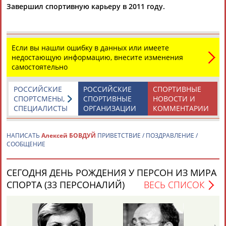
Завершил спортивную карьеру в 2011 году.
Каримжан
Аделя
Андрей
Герман
АБДРАХМАНОВ
АБДРАХМАНОВА
АБДУВАЛИЕВ
АБДУЛАЕВ
Если вы нашли ошибку в данных или имеете
недостающую информацию, внесите изменения
самостоятельно
Рамазан
Тагир
Камиль
Загалав
РОССИЙСКИЕ
РОССИЙСКИЕ
СПОРТИВНЫЕ
АБДУЛАЕВ
АБДУЛАЕВ
АБДУЛАЗИЗОВ
АБДУЛБЕКОВ
СПОРТСМЕНЫ,
СПОРТИВНЫЕ
НОВОСТИ И
СПЕЦИАЛИСТЫ
ОРГАНИЗАЦИИ
КОММЕНТАРИИ
НАПИСАТЬ
Алексей БОВДУЙ
ПРИВЕТСТВИЕ / ПОЗДРАВЛЕНИЕ /
СООБЩЕНИЕ
Камалудин
Абдула
Магомед
Назир
АБДУЛДАУДОВ
АБДУЛЖАЛИЛОВ
АБДУЛКАГИРОВ
АБДУЛЛАЕВ
СЕГОДНЯ ДЕНЬ РОЖДЕНИЯ У ПЕРСОН ИЗ МИРА
СПОРТА (33 ПЕРСОНАЛИЙ)
ВЕСЬ СПИСОК
ЕЩЁ ПЕРСОНЫ
24 персон из 13181