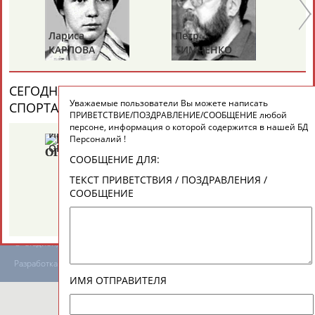
Лариса
Петр
Елена
ТАБЛО АКТИВНОСТИ
КАРЛОВА
ТИМЧЕНКО
ДАВЫДОВА
СЕГОДНЯ ДЕНЬ ПАМЯТИ У ПЕРСОН ИЗ МИРА
ЦЕЛИ ПРОЕКТА
КОНТАКТЫ
НАШИ КНОПКИ
РЕКЛАМА
Уважаемые пользователи Вы можете написать
СПОРТА (6 ПЕРСОНАЛИЙ)
ВЕСЬ СПИСОК
ПРИВЕТСТВИЕ/ПОЗДРАВЛЕНИЕ/СООБЩЕНИЕ любой
персоне, информация о которой содержится в нашей БД
Иван
Борис
Анатолий
Персоналий !
ОГАНОВ
ЦЫБИН
РАХЛИН
СООБЩЕНИЕ ДЛЯ:
Вопросы сотрудничества и совместной деятельности
inform@infosport.ru
ТЕКСТ ПРИВЕТСТВИЯ / ПОЗДРАВЛЕНИЯ /
СООБЩЕНИЕ
Адресов в новостной рассылке: 996
Подпишись
©
Стадион, 1998-2026
Разработка и поддержка ООО НАИТ «Стадион»
ИМЯ ОТПРАВИТЕЛЯ