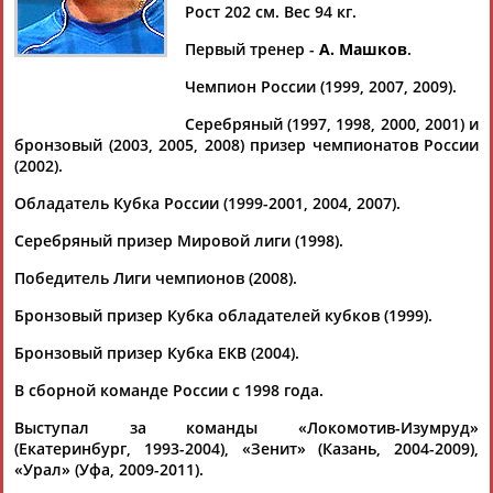
Дмитрий
Тамилла
Рамазан
Рост 202 см. Вес 94 кг.
АБАРЕНОВ
АБАСОВА
АБАЧАРАЕВ
Первый тренер -
А. Машков
.
Чемпион России (1999, 2007, 2009).
Артур
АБДРАХМАНОВ
Серебряный (1997, 1998, 2000, 2001) и
Флюра
Татьяна
Акжана
бронзовый (2003, 2005, 2008) призер чемпионатов России
АББАТЕ-
АББЯСОВА
АБДИКАРИМОВА
(2002).
БУЛАТОВА
Обладатель Кубка России (1999-2001, 2004, 2007).
Серебряный призер Мировой лиги (1998).
Победитель Лиги чемпионов (2008).
Бронзовый призер Кубка обладателей кубков (1999).
Бронзовый призер Кубка ЕКВ (2004).
В сборной команде России с 1998 года.
Выступал за команды «Локомотив-Изумруд»
(Екатеринбург, 1993-2004), «Зенит» (Казань, 2004-2009),
«Урал» (Уфа, 2009-2011).