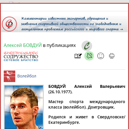
7 августа 2026 года,
23:43
СПОРТСМЕНЫ, ТРЕНЕРЫ И СПЕЦИАЛИСТЫ
Алексей БОВДУЙ
в публикациях
13181
персон
Расширенный поиск
Найдено:
БОВДУЙ Алексей Валерьевич
Елена
(26.10.1977).
АБАИМОВА
Аслаудин
Мария
Юлия
Волейбол
АБАЕВ
АБАКУМОВА
АБАЛАКИНА
Мастер спорта международного
класса (волейбол). Доигровщик.
Родился и живет в Свердловске/
Ростом
Екатеринбурге.
АБАШИДЗЕ