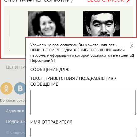
ЕЩЁ ПЕРСОНЫ
24 персон из 13181
Галина
Ахмед
Уважаемые пользователи Вы можете написать
ТАБЛО АКТИВНОСТИ
Й
ЗИНЧЕНКО
АНАРБАЕВ
ПРИВЕТСТВИЕ/ПОЗДРАВЛЕНИЕ/СООБЩЕНИЕ любой
персоне, информация о которой содержится в нашей БД
Персоналий !
ЦЕЛИ ПРОЕКТА
КОНТАКТЫ
НАШИ КНОПКИ
РЕКЛАМА
СООБЩЕНИЕ ДЛЯ:
ТЕКСТ ПРИВЕТСТВИЯ / ПОЗДРАВЛЕНИЯ /
СООБЩЕНИЕ
Вопросы сотрудничества и совместной деятельности
inform@infosport.ru
Адресов в новостной рассылке: 996
Подпишись
ИМЯ ОТПРАВИТЕЛЯ
©
Стадион, 1998-2026