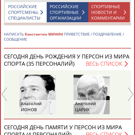
РОССИЙСКИЕ
РОССИЙСКИЕ
СПОРТИВНЫЕ
СПОРТСМЕНЫ,
СПОРТИВНЫЕ
НОВОСТИ И
СПЕЦИАЛИСТЫ
ОРГАНИЗАЦИИ
КОММЕНТАРИИ
НАПИСАТЬ
Константин МИНИН
ПРИВЕТСТВИЕ / ПОЗДРАВЛЕНИЕ /
СООБЩЕНИЕ
Каримжан
Аделя
Андрей
Герман
АБДРАХМАНОВ
АБДРАХМАНОВА
АБДУВАЛИЕВ
АБДУЛАЕВ
СЕГОДНЯ ДЕНЬ РОЖДЕНИЯ У ПЕРСОН ИЗ МИРА
СПОРТА (35 ПЕРСОНАЛИЙ)
ВЕСЬ СПИСОК
Рамазан
Тагир
Камиль
Загалав
АБДУЛАЕВ
АБДУЛАЕВ
АБДУЛАЗИЗОВ
АБДУЛБЕКОВ
Анатолий
Анатолий
Ви
ИОНОВ
ЦАРИК
Б
Камалудин
Абдула
Магомед
Назир
АБДУЛДАУДОВ
АБДУЛЖАЛИЛОВ
АБДУЛКАГИРОВ
АБДУЛЛАЕВ
СЕГОДНЯ ДЕНЬ ПАМЯТИ У ПЕРСОН ИЗ МИРА
СПОРТА (4 ПЕРСОНАЛИЙ)
ВЕСЬ СПИСОК