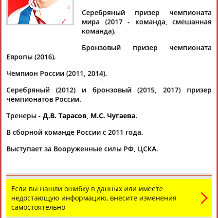
Серебряный призер чемпионата
мира (2017 - команда, смешанная
команда).
Дмитрий
Тамилла
Рамазан
Ростом
Бронзовый призер чемпионата
АБАРЕНОВ
АБАСОВА
АБАЧАРАЕВ
АБАШИДЗЕ
Европы (2016).
Чемпион России (2011, 2014).
Серебряный (2012) и бронзовый (2015, 2017) призер
чемпионатов России.
Флюра
Татьяна
Акжана
Артур
АББАТЕ-
АББЯСОВА
АБДИКАРИМОВА
АБДРАХМАНОВ
Тренеры -
Д.В. Тарасов
,
М.С. Чугаева
.
БУЛАТОВА
В сборной команде России с 2011 года.
Выступает за Вооруженные силы РФ, ЦСКА.
Если вы нашли ошибку в данных или имеете
недостающую информацию, внесите изменения
самостоятельно