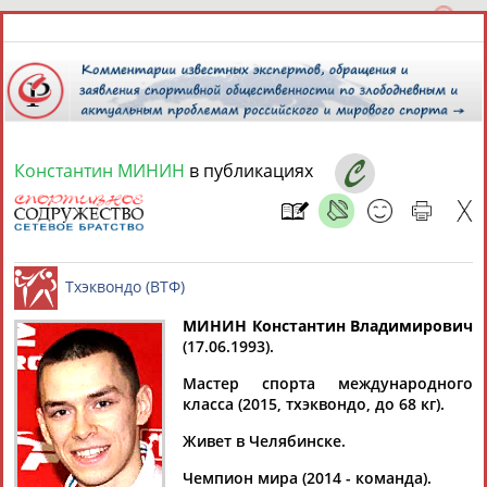
Константин МИНИН
в публикациях
6 августа 2026 года,
18:24
СПОРТСМЕНЫ, ТРЕНЕРЫ И СПЕЦИАЛИСТЫ
13181
персон
Расширенный поиск
Найдено:
МИНИН Константин Владимирович
(17.06.1993).
Тхэквондо (ВТФ)
Мастер спорта международного
класса (2015, тхэквондо, до 68 кг).
Живет в Челябинске.
Аслаудин
Елена
Мария
Юлия
АБАЕВ
АБАИМОВА
АБАКУМОВА
АБАЛАКИНА
Чемпион мира (2014 - команда).