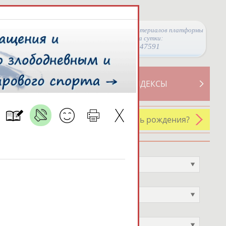
Просмотры материалов платформы
за сутки:
47591
ТИВНОСТИ
СВОДНЫЕ ИНДЕКСЫ
У кого сегодня день рождения?
Профессия
Не выбран
Спортивное звание
Не выбран
Учёное звание
Не выбран