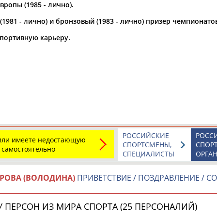
ропы (1985 - лично).
а рождения
1981 - лично) и бронзовый (1983 - лично) призер чемпионато
по
чч
мм
год
чч
мм
год
портивную карьеру.
РОССИЙСКИЕ
РОСС
 или имеете недостающую
СПОРТСМЕНЫ,
СПОР
 самостоятельно
Юлия
Дмитрий
Тамилла
СПЕЦИАЛИСТЫ
ОРГА
АБАЛАКИНА
АБАРЕНОВ
АБАСОВА
РОВА (ВОЛОДИНА)
ПРИВЕТСТВИЕ / ПОЗДРАВЛЕНИЕ / 
 ПЕРСОН ИЗ МИРА СПОРТА (25 ПЕРСОНАЛИЙ)