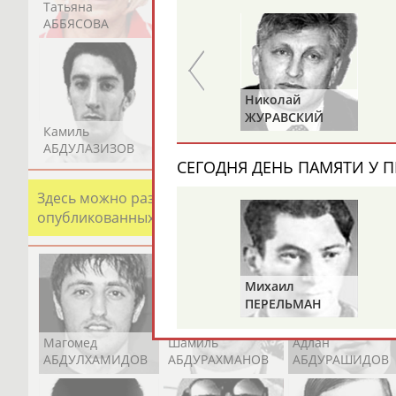
Татьяна
Акжана
Артур
АББЯСОВА
АБДИКАРИМОВА
АБДРАХМАНОВ
Равиля
Николай
ПРОКОПЕНКО
ЖУРАВСКИЙ
Камиль
Загалав
Камалудин
(САЛИМОВА)
АБДУЛАЗИЗОВ
АБДУЛБЕКОВ
АБДУЛДАУДОВ
СЕГОДНЯ ДЕНЬ ПАМЯТИ У П
Здесь можно разместить информацию о хорошо изв
опубликованных записях. Страна должна знать свои
Михаил
ПЕРЕЛЬМАН
(ПЕРЛЬМАН)
Магомед
Шамиль
Адлан
АБДУЛХАМИДОВ
АБДУРАХМАНОВ
АБДУРАШИДОВ