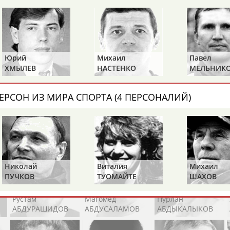
Каримжан
Аделя
Андрей
АБДРАХМАНОВ
АБДРАХМАНОВА
АБДУВАЛИЕВ
Юрий
Михаил
Павел
ХМЫЛЕВ
НАСТЕНКО
МЕЛЬНИК
Абдула
Магомед
Назир
АБДУЛЖАЛИЛОВ
АБДУЛКАГИРОВ
АБДУЛЛАЕВ
ЕРСОН ИЗ МИРА СПОРТА (4 ПЕРСОНАЛИЙ)
естном спортсмене, тренере, специалисте или исправит
х героев! Герои спорта - это одни из главных патриотов
Николай
Виталия
Михаил
ПУЧКОВ
ТУОМАЙТЕ
ШАХОВ
Рустам
Магомед
Нурлан
АБДУРАШИДОВ
АБДУСАЛАМОВ
АБДЫКАЛЫКОВ