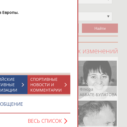
Чемпион
в Европы.
Не выбран
100 последних изменений
ИЙСКИЕ
СПОРТИВНЫЕ
ТИВНЫЕ
НОВОСТИ И
Рамазан
Ростом
Флюра
НИЗАЦИИ
КОММЕНТАРИИ
АБАЧАРАЕВ
АБАШИДЗЕ
АББАТЕ-БУЛАТОВА
СООБЩЕНИЕ
ВЕСЬ СПИСОК