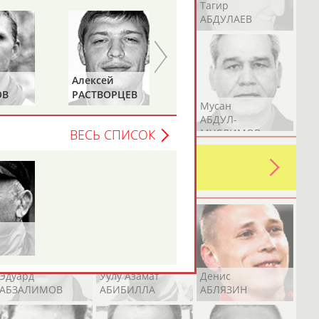
Герман
Рамазан
Тагир
АБДУЛАЕВ
АБДУЛАЕВ
АБДУЛАЕВ
Алексей
Дмитрий
ОВ
РАСТВОРЦЕВ
ШЕПЕЛЬ
Аслан
Эмиль
Мусан
АБДУЛЛИН
АБДУЛЛИН
АБДУЛ-
МУСЛИМОВ
ВЕСЬ СПИСОК
ь какую-либо ошибку в уже
 своей страны!
Эдуард
Уулу Азамат
Денис
АБЗАЛИМОВ
АБИБИЛЛА
АБЛЯЗИН