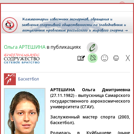
Ольга АРТЕШИНА
в публикациях
7 августа 2026 года,
11:54
СПОРТСМЕНЫ, ТРЕНЕРЫ И СПЕЦИАЛИСТЫ
13181
персон
Расширенный поиск
Найдено:
АРТЕШИНА Ольга Дмитриевна
(27.11.1982) - выпускница Самарского
государственного аэрокосмического
Баскетбол
университета (СГАУ).
Заслуженный мастер спорта (2003,
баскетбол).
Аслаудин
Елена
Мария
Юлия
АБАЕВ
АБАИМОВА
АБАКУМОВА
АБАЛАКИНА
Родилась в Куйбышеве (ныне