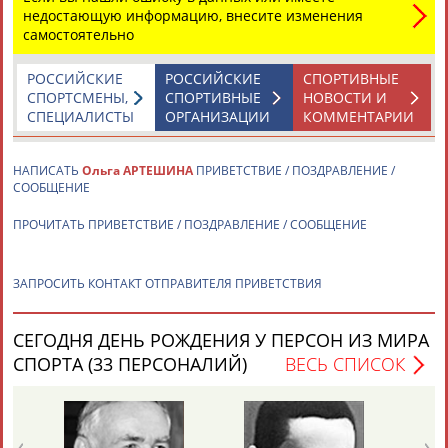
ЕЩЁ ПЕРСОНЫ
недостающую информацию, внесите изменения
самостоятельно
24 персон из 13181
РОССИЙСКИЕ
РОССИЙСКИЕ
СПОРТИВНЫЕ
СПОРТСМЕНЫ,
СПОРТИВНЫЕ
НОВОСТИ И
СПЕЦИАЛИСТЫ
ОРГАНИЗАЦИИ
КОММЕНТАРИИ
ТАБЛО АКТИВНОСТИ
НАПИСАТЬ
Ольга АРТЕШИНА
ПРИВЕТСТВИЕ / ПОЗДРАВЛЕНИЕ /
СООБЩЕНИЕ
ЦЕЛИ ПРОЕКТА
КОНТАКТЫ
НАШИ КНОПКИ
РЕКЛАМА
ПРОЧИТАТЬ ПРИВЕТСТВИЕ / ПОЗДРАВЛЕНИЕ / СООБЩЕНИЕ
ЗАПРОСИТЬ КОНТАКТ ОТПРАВИТЕЛЯ ПРИВЕТСТВИЯ
Вопросы сотрудничества и совместной деятельности
inform@infosport.ru
СЕГОДНЯ ДЕНЬ РОЖДЕНИЯ У ПЕРСОН ИЗ МИРА
СПОРТА (33 ПЕРСОНАЛИЙ)
ВЕСЬ СПИСОК
Адресов в новостной рассылке: 996
Подпишись
©
Стадион, 1998-2026