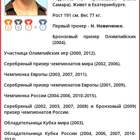
Самара). Живет в Екатеринбурге.
Рост 191 см. Вес 77 кг.
Первый тренер -
Н. Новиченко
.
=
Дмитрий
Тамилла
Рамазан
Ростом
0
0
1
1
АБАРЕНОВ
АБАСОВА
АБАЧАРАЕВ
АБАШИДЗЕ
Бронзовый призер Олимпийских
(2004).
Участница Олимпийских игр (2000, 2012).
Серебряный призер чемпионатов мира (2002, 2006).
Флюра
Татьяна
Акжана
Артур
АББАТЕ-
АББЯСОВА
АБДИКАРИМОВА
АБДРАХМАНОВ
Чемпионка Европы (2003, 2007, 2011).
БУЛАТОВА
Серебряный призер чемпионатов Европы (2001, 2009).
Чемпионка России (2004-2006, 2010-2015).
Серебряный (2002, 2003, 2007, 2008) и бронзовый (2009)
призер чемпионатов России.
Обладательница Кубка мира (2003).
Обладательница Кубка России (2004, 2006, 2007, 2010-
2014).