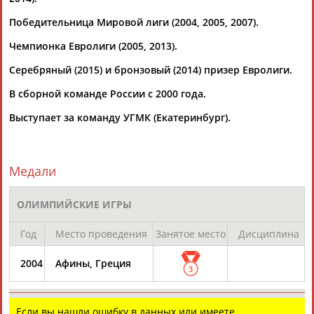
Победительница Мировой лиги (2004, 2005, 2007).
Чемпионка Евролиги (2005, 2013).
Серебряный (2015) и бронзовый (2014) призер Евролиги.
В сборной команде России с 2000 года.
Каримжан
Аделя
Андрей
Герман
АБДРАХМАНОВ
АБДРАХМАНОВА
АБДУВАЛИЕВ
АБДУЛАЕВ
Выступает за команду УГМК (Екатеринбург).
Медали
Рамазан
Тагир
Камиль
Загалав
АБДУЛАЕВ
АБДУЛАЕВ
АБДУЛАЗИЗОВ
АБДУЛБЕКОВ
ОЛИМПИЙСКИЕ ИГРЫ
Год
Место проведения
Занятое место
Дисциплина
2004
Афины, Греция
Камалудин
Абдула
Магомед
Назир
3
АБДУЛДАУДОВ
АБДУЛЖАЛИЛОВ
АБДУЛКАГИРОВ
АБДУЛЛАЕВ
Если вы нашли ошибку в данных или имеете