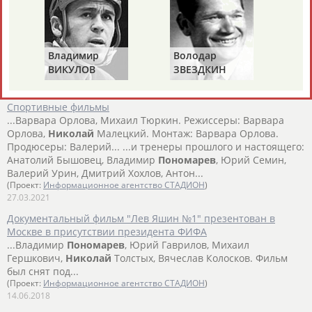
...три мяча и объявил о завершении карьеры. Наутро
подходит
Николай
Петрович (Старостин, начальник
команды – прим.... ...и Гороховым. В "Торпедо" тогда блистал
Александр
Пономарев
на месте центрального
Владимир
Володар
нападающего. Спустя годы он...
ВИКУЛОВ
ЗВЕЗДКИН
(Проект:
Информационное агентство СТАДИОН
)
13.08.2022
Спортивные фильмы
...Варвара Орлова, Михаил Тюркин. Режиссеры: Варвара
Орлова,
Николай
Малецкий. Монтаж: Варвара Орлова.
Продюсеры: Валерий... ...и тренеры прошлого и настоящего:
Анатолий Бышовец, Владимир
Пономарев
, Юрий Семин,
Валерий Урин, Дмитрий Хохлов, Антон...
(Проект:
Информационное агентство СТАДИОН
)
27.03.2021
Документальный фильм "Лев Яшин №1" презентован в
Москве в присутствии президента ФИФА
...Владимир
Пономарев
, Юрий Гаврилов, Михаил
Гершкович,
Николай
Толстых, Вячеслав Колосков. Фильм
был снят под...
(Проект:
Информационное агентство СТАДИОН
)
14.06.2018