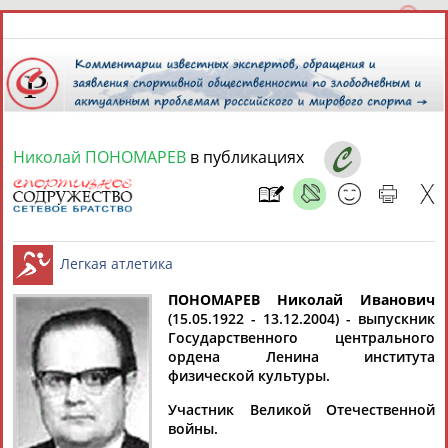
Николай ПОНОМАРЕВ
в публикациях
9 августа 2026 года,
08:22
СПОРТСМЕНЫ, ТРЕНЕРЫ И СПЕЦИАЛИСТЫ
ПОНОМАРЕВ Николай Иванович
1
персона
Расширенный поиск
Найдено:
(15.05.1922 - 13.12.2004) - выпускник
Государственного центрального
Легкая атлетика
ордена Ленина института
физической культуры.
Участник Великой Отечественной
войны.
Николай