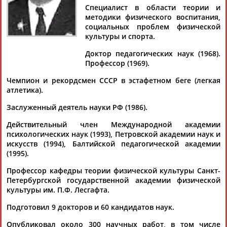
ПОНОМАРЕВ
Специалист в области теории и
методики физического воспитания,
социальных проблем физической
культуры и спорта.
Ваш запрос: "Николай ПОНОМАРЕВ"
Документы 1-10 из 29 найденных уникальных документов
Доктор педагогических наук (1968).
Профессор (1969).
1
2
3
Чемпион и рекордсмен СССР в эстафетном беге (легкая
атлетика).
Хоккеисты "Авангарда" победили "Нефтехимик" в пятом
Заслуженный деятель науки РФ (1986).
матче серии первого раунда плей-офф КХЛ
...Василий
Пономарев
(4-я минута), Константин Окулов (36),
Действительный член Международной академии
Николай
Прохоркин (60 и 62), сравнявший счет за 8 секунд
психологических наук (1993), Петровской академии наук и
до...
искусств (1994), Балтийской педагогической академии
(Проект:
Информационное агентство СТАДИОН
)
(1995).
01.04.2026
Профессор кафедры теории физической культуры Санкт-
Хоккеисты "Авангарда" обыграли "Амур" в матче
Петербургской государственной академии физической
регулярного чемпионата КХЛ
культуры им. П.Ф. Лесгафта.
...(44), Константин Окулов (55), Эндрю Потуральски (56) и
Николай
Прохоркин (58). У проигравших отличились Артем
Подготовил 9 докторов и 60 кандидатов наук.
Шварев... ...отметились Дмитрий Рашевский (10-я минута),
Василий
Пономарев
(36), Кирилл Пилипенко (44),
Опубликовал около 300 научных работ, в том числе