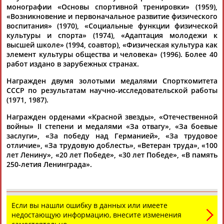
Константин Окулов (55),...
монографии «Основы спортивной тренировки» (1959),
(Проект:
Информационное агентство СТАДИОН
)
«Возникновение и первоначальное развитие физического
13.02.2026
воспитания» (1970), «Социальные функции физической
387 спортсменов из России отбывают дисквалификацию за
культуры и спорта» (1974), «Адаптация молодежи к
допинг
высшей школе» (1994, соавтор), «Физическая культура как
...Маланичев, Сергей
элемент культуры общества и человека» (1996). Более 40
Пономарев
, Артем Пузырников Иван
Соловьев,
работ издано в зарубежных странах.
Николай
Суслов, Дмитрий Шведов-Виардо и
Сергей Сычев), шесть -...
Награжден двумя золотыми медалями Спорткомитета
(Проект:
Информационное агентство СТАДИОН
)
СССР по результатам научно-исследовательской работы
03.01.2026
(1971, 1987).
Хоккеисты "Авангарда" обыграли "Нефтехимик" в матче
КХЛ
Награжден орденами «Красной звезды», «Отечественной
...(46-я и 64-я минуты), по разу отличились Наиль Якупов (22)
войны» II степени и медалями «За отвагу», «За боевые
и
Николай
Прохоркин (60). У "Нефтехимика" дубль... ...2:1,
заслуги», «За победу над Германией», «За трудовое
1:0). В составе победителей две шайбы забросил Василий
отличие», «За трудовую доблесть», «Ветеран труда», «100
Пономарев
(46-я и 64-я минуты), по разу отличились
лет Ленину», «20 лет Победе», «30 лет Победе», «В память
Наиль...
250-летия Ленинграда».
(Проект:
Информационное агентство СТАДИОН
)
24.12.2025
Хоккеисты "Авангарда" победили "Трактор" в матче
регулярного чемпионата КХЛ
Если вы нашли ошибку в данных или имеете
...минута), Дамир Шарипзянов (11), Дмитрий Рашевский (12,
недостающую информацию, внесите изменения
32),
Николай
Прохоркин (15, 51) и Эндрю Потуральски (26,