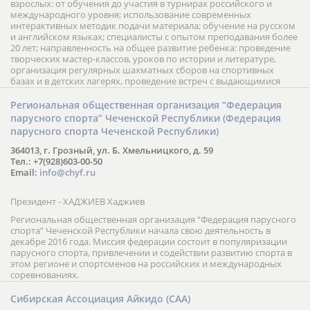
взрослых: от обучения до участия в турнирах российского и
международного уровня; использование современных
интерактивных методик подачи материала; обучение на русском
и английском языках; специалисты с опытом преподавания более
20 лет; направленность на общее развитие ребенка: проведение
творческих мастер-классов, уроков по истории и литературе,
организация регулярных шахматных сборов на спортивных
базах и в детских лагерях, проведение встреч с выдающимися
шахматистами; корпоративное обучение; онлайн обучение в
форме вебинаров и индивидуальных занятий, круглые столы
Региональная общественная организация “Федерация
российских и международных тренеров, организация фестивалей;
парусного спорта” Чеченской Республики (Федерация
онлайн трансляция мероприятий и турниров.
парусного спорта Чеченской Республики)
364013, г. Грозный, ул. Б. Хмельницкого, д. 59
Тел.: +7(928)603-00-50
Email:
info@chyf.ru
Президент - ХАДЖИЕВ Хаджиев
Региональная общественная организация “Федерация парусного
спорта” Чеченской Республики начала свою деятельность в
декабре 2016 года. Миссия федерации состоит в популяризации
парусного спорта, привлечении и содействии развитию спорта в
этом регионе и спортсменов на российских и международных
соревнованиях.
Сибирская Ассоциация Айкидо (САА)