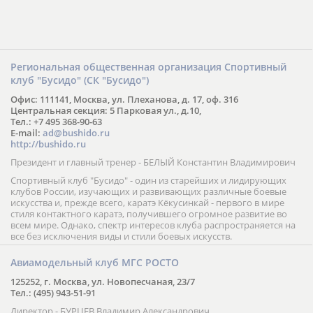
Региональная общественная организация Спортивный
клуб "Бусидо" (СК "Бусидо")
Офис: 111141, Москва, ул. Плеханова, д. 17, оф. 316
Центральная секция: 5 Парковая ул., д.10,
Тел.: +7 495 368-90-63
E-mail:
ad@bushido.ru
http://bushido.ru
Президент и главный тренер - БЕЛЫЙ Константин Владимирович
Спортивный клуб "Бусидо" - один из старейших и лидирующих
клубов России, изучающих и развивающих различные боевые
искусства и, прежде всего, каратэ Кёкусинкай - первого в мире
стиля контактного каратэ, получившего огромное развитие во
всем мире. Однако, спектр интересов клуба распространяется на
все без исключения виды и стили боевых искусств.
Авиамодельный клуб МГС РОСТО
125252, г. Москва, ул. Новопесчаная, 23/7
Тел.: (495) 943-51-91
Директор - БУРЦЕВ Владимир Александрович