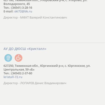
627180, Тюменская обл., Упоровский р-н, с. Упорово, ул.
Володарского, 45
Тел.: (34541) 3-28-16
E-mail:
ski72@bk.ru
Директор - МФХТ Валерий Константинович
АУ ДО ДЮСШ «Кристалл»
627250, Тюменская обл., Юргинский р-н, с. Юргинское, ул.
Центральная, 59 «Б»
Тел.: (34543) 2-37-60
kristall-72.ru
Директор - ЛОПАРЕВ Денис Владимирович