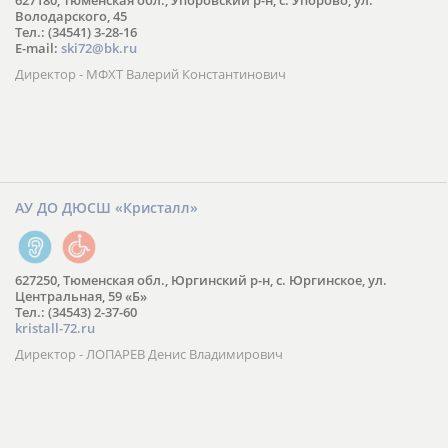
627180, Тюменская обл., Упоровский р-н, с. Упорово, ул.
Володарского, 45
Тел.: (34541) 3-28-16
E-mail:
ski72@bk.ru
Директор - МФХТ Валерий Константинович
АУ ДО ДЮСШ «Кристалл»
627250, Тюменская обл., Юргинский р-н, с. Юргинское, ул.
Центральная, 59 «Б»
Тел.: (34543) 2-37-60
kristall-72.ru
Директор - ЛОПАРЕВ Денис Владимирович