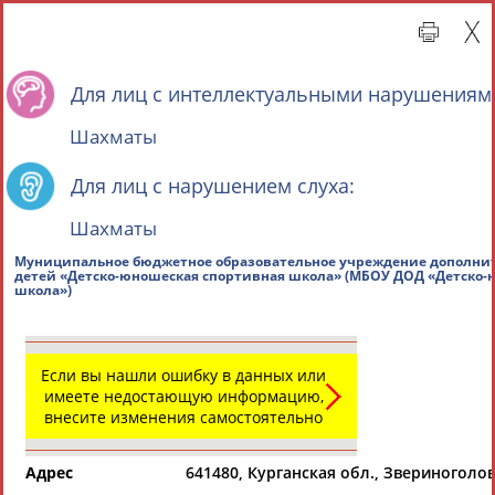
Для лиц с интеллектуальными нарушениям
Шахматы
Для лиц с нарушением слуха:
Шахматы
Главная »
Региональные спортивные организации
Муниципальное бюджетное образовательное учр
детей «Детско-юношеская спортивная школа» (М
СВОДНЫЕ ИНДЕКСЫ
Если вы нашли ошибку в данных или
школа»)
имеете недостающую информацию,
внесите изменения самостоятельно
ТАБЛО АКТИВНОСТИ
Адрес
641480, Курганская обл., Звериноголовс