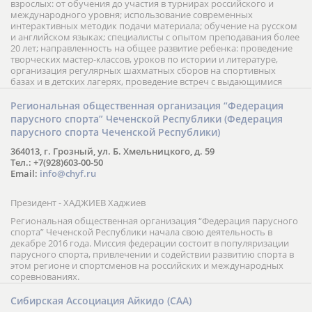
взрослых: от обучения до участия в турнирах российского и
международного уровня; использование современных
интерактивных методик подачи материала; обучение на русском
и английском языках; специалисты с опытом преподавания более
20 лет; направленность на общее развитие ребенка: проведение
творческих мастер-классов, уроков по истории и литературе,
организация регулярных шахматных сборов на спортивных
базах и в детских лагерях, проведение встреч с выдающимися
шахматистами; корпоративное обучение; онлайн обучение в
форме вебинаров и индивидуальных занятий, круглые столы
Региональная общественная организация “Федерация
российских и международных тренеров, организация фестивалей;
парусного спорта” Чеченской Республики (Федерация
онлайн трансляция мероприятий и турниров.
парусного спорта Чеченской Республики)
364013, г. Грозный, ул. Б. Хмельницкого, д. 59
Тел.: +7(928)603-00-50
Email:
info@chyf.ru
Президент - ХАДЖИЕВ Хаджиев
Региональная общественная организация “Федерация парусного
спорта” Чеченской Республики начала свою деятельность в
декабре 2016 года. Миссия федерации состоит в популяризации
парусного спорта, привлечении и содействии развитию спорта в
этом регионе и спортсменов на российских и международных
соревнованиях.
Сибирская Ассоциация Айкидо (САА)