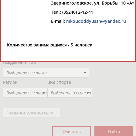
Звериноголовское, ул. Борьбы, 10 «А»
Региональные спортивные организации
РЕСУРСНАЯ ПЛОЩАДКА
Просмотры
Тел.: (35240) 2-12-41
материалов
платформы за
​E-mail:
mkoudoddyussh@yandex.ru
сутки:
45702
Выберите другой тип организаций
Количество занимающихся - 5 человек
Органы управления, федерации, ВУЗы,
Академии и т.п.
Выберите из списка
Регион
Вид спорта
Выберите из списка
Выберите из списка