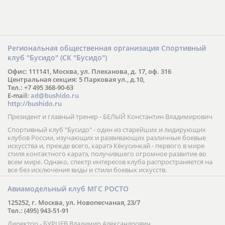
Региональная общественная организация Спортивный
клуб "Бусидо" (СК "Бусидо")
Офис: 111141, Москва, ул. Плеханова, д. 17, оф. 316
Центральная секция: 5 Парковая ул., д.10,
Тел.: +7 495 368-90-63
E-mail:
ad@bushido.ru
http://bushido.ru
Президент и главный тренер - БЕЛЫЙ Константин Владимирович
Спортивный клуб "Бусидо" - один из старейших и лидирующих
клубов России, изучающих и развивающих различные боевые
искусства и, прежде всего, каратэ Кёкусинкай - первого в мире
стиля контактного каратэ, получившего огромное развитие во
всем мире. Однако, спектр интересов клуба распространяется на
все без исключения виды и стили боевых искусств.
Авиамодельный клуб МГС РОСТО
125252, г. Москва, ул. Новопесчаная, 23/7
Тел.: (495) 943-51-91
Директор - БУРЦЕВ Владимир Александрович