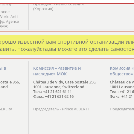
итольд
Президент - Ратко Ковачич
(Хорватия)
говое
World Anti-
фр. Agence
 AMA)
ация,
рдинацию
 допинга в
орошо известной вам спортивной организации ил
 поддержке
авить, пожалуйста,вы можете это сделать самосто
пийского
ы в
Комиссия «Развитие и
Комиссия «
наследие» МОК
общество»
ostale 356,
Château de Vidy, Case postale 356,
Château de Vi
land
1001 Lausanne, Switzerland
1001 Lausann
Тел.: +41 21 621 61 11
Тел.: +41 21 
Факс: +41 21 621 62 16
Факс: +41 21 
NSEKERA
Председатель - Prince ALBERT II
Председател