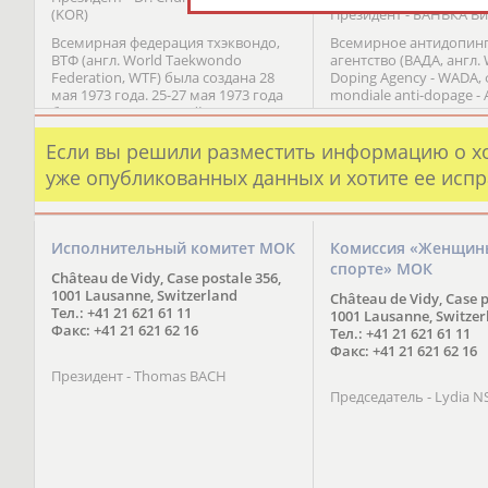
(KOR)
Президент - БАНЬКА В
Всемирная федерация тхэквондо,
Всемирное антидопин
ВТФ (англ. World Taekwondo
агентство (ВАДА, англ. 
Federation, WTF) была создана 28
Doping Agency - WADA, 
мая 1973 года. 25-27 мая 1973 года
mondiale anti-dopage -
был проведен первый чемпионат
- независимая организ
мира в Сеуле. Штаб-квартирой ВТФ
осуществляющая коо
и одновременно центром
борьбы с применением
Если вы решили разместить информацию о х
тхэквондо является Куккивон,
спорте, созданная при
уже опубликованных данных и хотите ее испр
расположенный на вершине
Международного олим
склона в районе Яндон в Сеуле
комитета (МОК).
(Корея). Куккивон был открыт 30
ноября 1972 года и
Исполнительный комитет МОК
Комиссия «Женщин
зарегистрирован в
спорте» МОК
государственных органах 7 июля
Château de Vidy, Case postale 356,
1974 года. Ким Ынджон стал
1001 Lausanne, Switzerland
Château de Vidy, Case p
первым президентом ВТФ, а 17
Тел.: +41 21 621 61 11
1001 Lausanne, Switzer
июля 1980 года Всемирная
Факс: +41 21 621 62 16
Тел.: +41 21 621 61 11
Федерация Тхэквондо получила
Факс: +41 21 621 62 16
признание Международного
Олимпийского Комитета (МОК).
Президент - Thomas BACH
Председатель - Lydia 