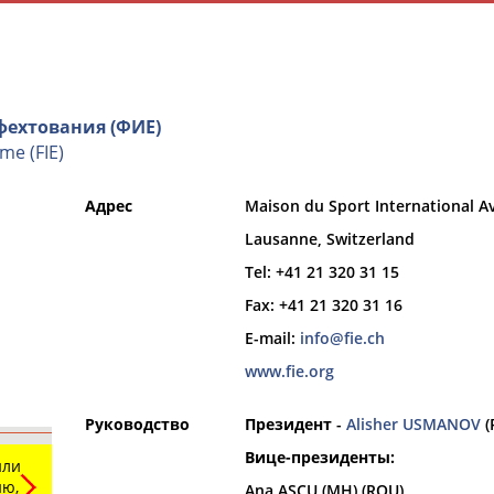
ехтования (ФИЕ)
me (FIE)
Адрес
Maison du Sport International A
ции
РЕСУРСНАЯ ПЛОЩАДКА
ТАБЛО АК
Lausanne, Switzerland
Tel: +41 21 320 31 15
Fax: +41 21 320 31 16
E-mail:
info@fie.ch
www.fie.org
Вид спорта
Руководство
Президент
-
Alisher USMANOV
(
Выберите из списка
Вице-президенты:
или
ю,
Ana ASCU (MH) (ROU)