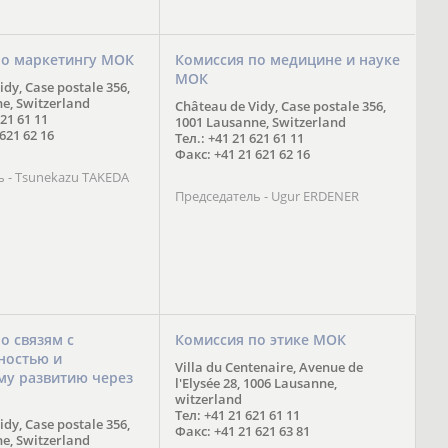
по маркетингу МОК
Комиссия по медицине и науке
МОК
dy, Case postale 356,
e, Switzerland
Château de Vidy, Case postale 356,
621 61 11
1001 Lausanne, Switzerland
621 62 16
Тел.: +41 21 621 61 11
Факс: +41 21 621 62 16
ь - Tsunekazu TAKEDA
Председатель - Ugur ERDENER
о связям с
Комиссия по этике МОК
ностью и
Villa du Centenaire, Avenue de
му развитию через
l'Elysée 28, 1006 Lausanne,
witzerland
Тел: +41 21 621 61 11
dy, Case postale 356,
Факс: +41 21 621 63 81
e, Switzerland