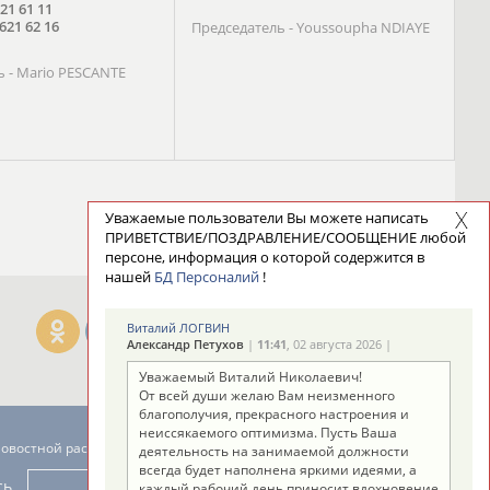
621 61 11
621 62 16
Председатель - Youssoupha NDIAYE
ь - Mario PESCANTE
Уважаемые пользователи Вы можете написать
ПРИВЕТСТВИЕ/ПОЗДРАВЛЕНИЕ/СООБЩЕНИЕ любой
персоне, информация о которой содержится в
нашей
БД Персоналий
!
Виталий ЛОГВИН
Александр Петухов
|
11:41
, 02 августа 2026 |
Уважаемый Виталий Николаевич!
От всей души желаю Вам неизменного
благополучия, прекрасного настроения и
неиссякаемого оптимизма. Пусть Ваша
новостной рассылке: 996
деятельность на занимаемой должности
всегда будет наполнена яркими идеями, а
сь
каждый рабочий день приносит вдохновение