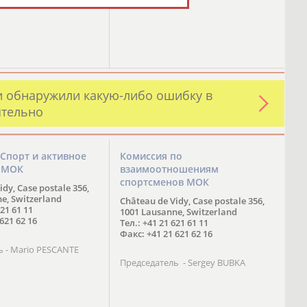
и обнаружили какую-либо ошибку в
ятельно
Спорт и активное
Комиссия по
 МОК
взаимоотношениям
спортсменов МОК
dy, Case postale 356,
e, Switzerland
Château de Vidy, Case postale 356,
621 61 11
1001 Lausanne, Switzerland
621 62 16
Тел.: +41 21 621 61 11
Факс: +41 21 621 62 16
ь - Mario PESCANTE
Председатель - Sergey BUBKA