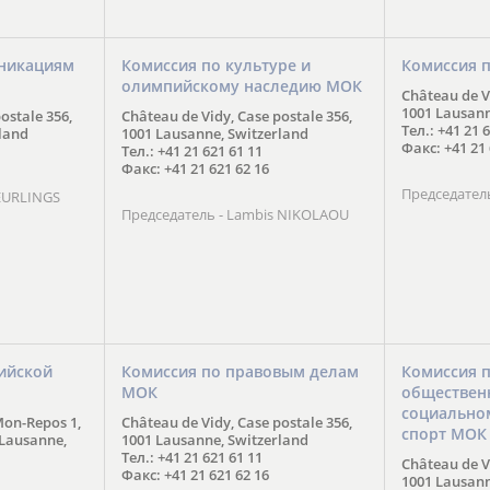
никациям
Комиссия по культуре и
Комиссия 
олимпийскому наследию МОК
Château de Vi
1001 Lausann
ostale 356,
Château de Vidy, Case postale 356,
Тел.: +41 21 
land
1001 Lausanne, Switzerland
Факс: +41 21 
Тел.: +41 21 621 61 11
Факс: +41 21 621 62 16
Председател
 EURLINGS
Председатель - Lambis NIKOLAOU
ийской
Комиссия по правовым делам
Комиссия п
МОК
обществен
социально
Mon-Repos 1,
Château de Vidy, Case postale 356,
спорт МОК
 Lausanne,
1001 Lausanne, Switzerland
Тел.: +41 21 621 61 11
Château de Vi
Факс: +41 21 621 62 16
1001 Lausann