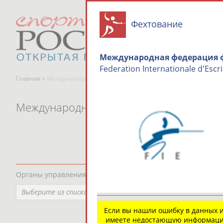
Фехтование
Международная федерация ф
Federation Internationale d'Escri
Главная »
Международные спортивные организации
Международные спортивные организа
Органы управления, федерации, ВУЗы, Академии и т.п.
Выберите из списка
Если вы нашли ошибку в данных 
имеете недостающую информаци