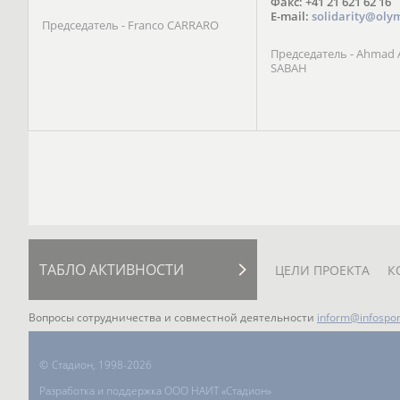
Факс: +41 21 621 62 16
E-mail:
solidarity@oly
Председатель - Franco CARRARO
Председатель - Ahmad A
SABAH
ТАБЛО АКТИВНОСТИ
ЦЕЛИ ПРОЕКТА
К
Вопросы сотрудничества и совместной деятельности
inform@infospor
©
Стадион, 1998-2026
Разработка и поддержка ООО НАИТ «Стадион»