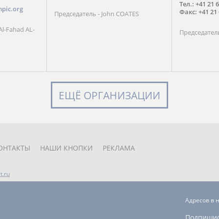
Тел.: +41 21 
mpic.org
Факс: +41 21 
Председатель - John COATES
l-Fahad AL-
Председател
ЕЩЁ ОРГАНИЗАЦИИ
ОНТАКТЫ
НАШИ КНОПКИ
РЕКЛАМА
t.ru
Адресов в 
Подпиши