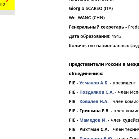
ьно
Giorgio SCARSO (ITA)
Wei WANG (CHN)
орошо известной вам спортивной организации ил
авить, пожалуйста, вы можете это сделать самост
Генеральный секретарь
- Fred
Дата образования: 1913
Количество национальных фед
Ассоциация летних олимпийских
Всемирная
международных федераций
олимпийце
Представители России в меж
Maison du Sport International, Building A - 2nd floor,
olympians.o
объединениях:
Avenue de Rhodanie 54, 1007 Lausanne, Switzerland
Президент -
TEL: +41 21 601 48 88
FIE
-
Усманов А.Б.
- президент
FAX: +41 21 601 48 89
Всемирная а
EMAIL:
info@asoif.com
олимпийцев 
FIE
-
Поздняков С.А.
- член Исп
www.asoif.com
международн
FIE
-
Ковалев Н.А.
- член комис
некоммерчес
o Ricci BITTI (ITA)
неправитель
FIE
-
Гришина Е.В.
- член коми
объединяющ
участников 
FIE
-
Мамедов И.
- член судейс
(олимпийцев)
FIE
-
Рихтман С.А.
- член техни
FIE
-
Павлович В.Ю.
- член Сов