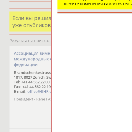
внесите изменения самостоятел
Если вы решили разместить информацию о х
уже опубликованных данных и хотите ее испр
Результаты поиска:
123 организаций
Ассоциация зимних
международных спортивных
федераций
Brandschenkestrasse 50, Postfach
1817, 8027 Zurich, Switzerland
Tel: +41 44 562 22 00
Fax: +41 44 562 22 19
E-mail:
office@IIHF.com
Президент - Mr. Francesc
Президент - Rene FASEL