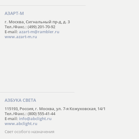
АЗАРТ-М
г. Москва, Сигнальный пр-д, д. 3
Тел./Факс.: (499) 201-70-92
E-mail:
azart-m@rambler.ru
www.azart-m.ru
АЗБУКА СВЕТА
115193, Россия, г. Москва, ул. 7-я Кожуховская, 14/1
Тел./Факс.: (800) 555-41-44
E-mail:
info@abclight.ru
www.abclight.ru
Свет особого назначения