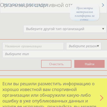
Организации спортивной отрасли
РЕСУРСНАЯ ПЛОЩАДКА
Просмотры
материалов
платформы за
сутки:
44470
Выберите другой тип организаций
Выберите регион
Выберите тип
Если вы решили разместить информацию о
хорошо известной вам спортивной
организации или обнаружили какую-либо
ошибку в уже опубликованных данных и
хотите ее исправить, пожалуйста, вы можете