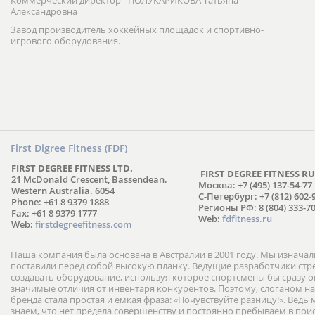
Коммерческий директор - ПОЛУКАРИКОВА Татьяна
Александровна
Завод производитель хоккейных площадок и спортивно-
игрового оборудования.
First Digree Fitness (FDF)
FIRST DEGREE FITNESS LTD.
FIRST DEGREE FITNESS RU
21 McDonald Crescent, Bassendean.
Москва: +7 (495) 137-54-77
Western Australia. 6054
С-Петербург: +7 (812) 602-
Phone: +61 8 9379 1888
Регионы РФ: 8 (804) 333-70
Fax: +61 8 9379 1777
Web:
fdfitness.ru
Web:
firstdegreefitness.com
Наша компания была основана в Австралии в 2001 году. Мы изнача
поставили перед собой высокую планку. Ведущие разработчики ст
создавать оборудование, используя которое спортсмены бы сразу
значимые отличия от инвентаря конкурентов. Поэтому, слоганом н
бренда стала простая и емкая фраза: «Почувствуйте разницу!». Ведь
знаем, что нет предела совершенству и постоянно пребываем в пои