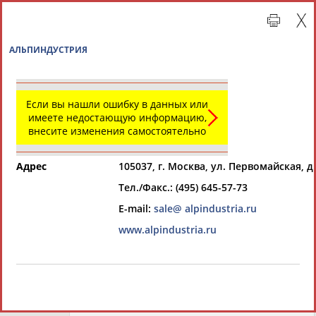
АЛЬПИНДУСТРИЯ
Если вы нашли ошибку в данных или
Главная »
Организации спортивной отрасли
имеете недостающую информацию,
внесите изменения самостоятельно
СВОДНЫЕ ИНДЕКСЫ
Адрес
105037, г. Москва, ул. Первомайская, д.
Тел./Факс.: (495) 645-57-73
ТАБЛО АКТИВНОСТИ
E-mail:
sale@ alpindustria.ru
www.alpindustria.ru
Организации спортивной отрасли
РЕСУРСНАЯ ПЛОЩАДКА
Просмотры
материалов
платформы за
сутки:
44830