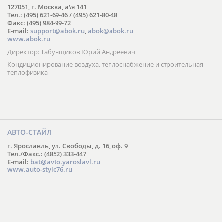
127051, г. Москва, а\я 141
Тел.: (495) 621-69-46 / (495) 621-80-48
Факс: (495) 984-99-72
E-mail:
support@abok.ru
,
abok@abok.ru
www.abok.ru
Директор: Табунщиков Юрий Андреевич
Кондиционирование воздуха, теплоснабжение и строительная
теплофизика
АВТО-СТАЙЛ
г. Ярославль, ул. Свободы, д. 16, оф. 9
Тел./Факс.: (4852) 333-447
E-mail:
bat@avto.yaroslavl.ru
www.auto-style76.ru