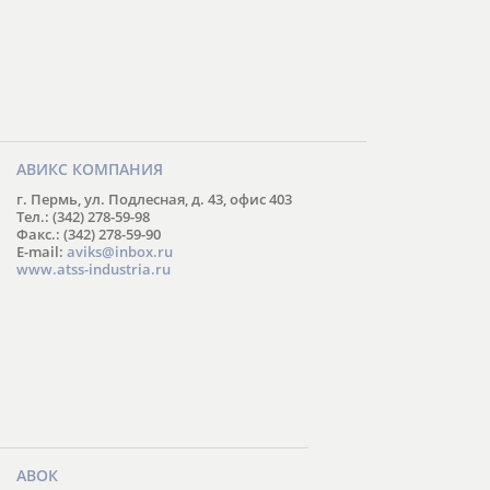
АВИКС КОМПАНИЯ
г. Пермь, ул. Подлесная, д. 43, офис 403
Тел.: (342) 278-59-98
Факс.: (342) 278-59-90
E-mail:
aviks@inbox.ru
www.atss-industria.ru
АВОК