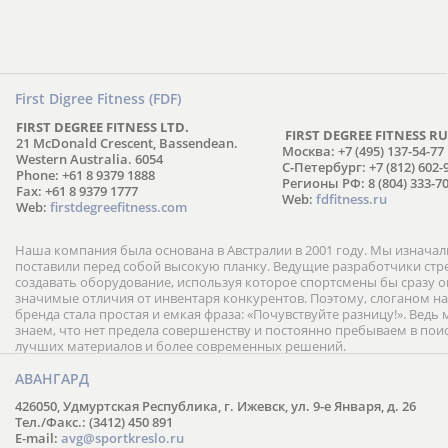
First Digree Fitness (FDF)
FIRST DEGREE FITNESS LTD.
FIRST DEGREE FITNESS RU
21 McDonald Crescent, Bassendean.
Москва: +7 (495) 137-54-77
Western Australia. 6054
С-Петербург: +7 (812) 602-
Phone: +61 8 9379 1888
Регионы РФ: 8 (804) 333-70
Fax: +61 8 9379 1777
Web:
fdfitness.ru
Web:
firstdegreefitness.com
Наша компания была основана в Австралии в 2001 году. Мы изнача
поставили перед собой высокую планку. Ведущие разработчики ст
создавать оборудование, используя которое спортсмены бы сразу
значимые отличия от инвентаря конкурентов. Поэтому, слоганом н
бренда стала простая и емкая фраза: «Почувствуйте разницу!». Ведь
знаем, что нет предела совершенству и постоянно пребываем в пои
лучших материалов и более современных решений.
АВАНГАРД
426050, Удмуртская Республика, г. Ижевск, ул. 9-е Января, д. 26
Тел./Факс.: (3412) 450 891
E-mail:
avg@sportkreslo.ru