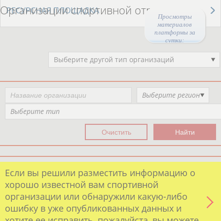
Организации спортивной отрасли
РЕСУРСНАЯ ПЛОЩАДКА
Просмотры
материалов
платформы за
сутки:
45583
Выберите другой тип организаций
Выберите регион
Выберите тип
Если вы решили разместить информацию о
хорошо известной вам спортивной
организации или обнаружили какую-либо
ошибку в уже опубликованных данных и
хотите ее исправить, пожалуйста, вы можете