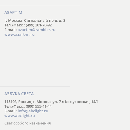
АЗАРТ-М
г. Москва, Сигнальный пр-д, д. 3
Тел./Факс.: (499) 201-70-92
E-mail:
azart-m@rambler.ru
www.azart-m.ru
АЗБУКА СВЕТА
115193, Россия, г. Москва, ул. 7-я Кожуховская, 14/1
Тел./Факс.: (800) 555-41-44
E-mail:
info@abclight.ru
www.abclight.ru
Свет особого назначения