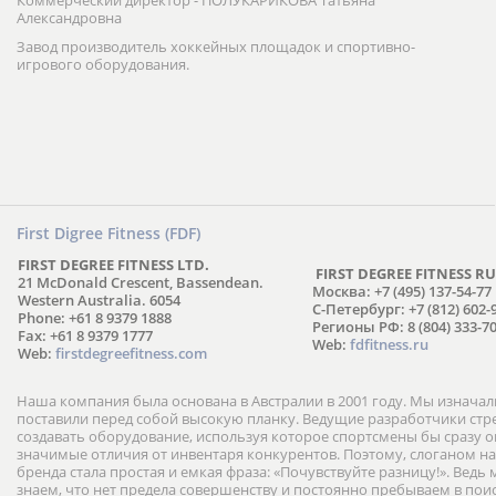
Коммерческий директор - ПОЛУКАРИКОВА Татьяна
Александровна
Завод производитель хоккейных площадок и спортивно-
игрового оборудования.
First Digree Fitness (FDF)
FIRST DEGREE FITNESS LTD.
FIRST DEGREE FITNESS RU
21 McDonald Crescent, Bassendean.
Москва: +7 (495) 137-54-77
Western Australia. 6054
С-Петербург: +7 (812) 602-
Phone: +61 8 9379 1888
Регионы РФ: 8 (804) 333-70
Fax: +61 8 9379 1777
Web:
fdfitness.ru
Web:
firstdegreefitness.com
Наша компания была основана в Австралии в 2001 году. Мы изнача
поставили перед собой высокую планку. Ведущие разработчики ст
создавать оборудование, используя которое спортсмены бы сразу
значимые отличия от инвентаря конкурентов. Поэтому, слоганом н
бренда стала простая и емкая фраза: «Почувствуйте разницу!». Ведь
знаем, что нет предела совершенству и постоянно пребываем в пои