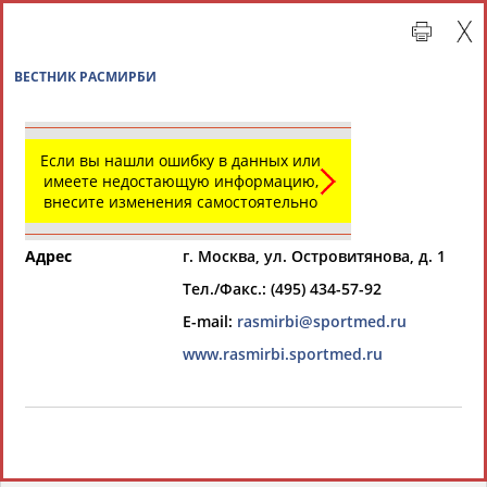
ВЕСТНИК РАСМИРБИ
Если вы нашли ошибку в данных или
имеете недостающую информацию,
внесите изменения самостоятельно
Адрес
г. Москва, ул. Островитянова, д. 1
Тел./Факс.: (495) 434-57-92
Главная »
Организации спортивной отрасли
E-mail:
rasmirbi@sportmed.ru
www.rasmirbi.sportmed.ru
СВОДНЫЕ ИНДЕКСЫ
ТАБЛО АКТИВНОСТИ