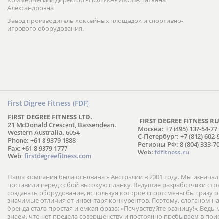
Коммерческий директор - ПОЛУКАРИКОВА Татьяна
Александровна
Завод производитель хоккейных площадок и спортивно-
игрового оборудования.
First Digree Fitness (FDF)
FIRST DEGREE FITNESS LTD.
FIRST DEGREE FITNESS RU
21 McDonald Crescent, Bassendean.
Москва: +7 (495) 137-54-77
Western Australia. 6054
С-Петербург: +7 (812) 602-
Phone: +61 8 9379 1888
Регионы РФ: 8 (804) 333-70
Fax: +61 8 9379 1777
Web:
fdfitness.ru
Web:
firstdegreefitness.com
Наша компания была основана в Австралии в 2001 году. Мы изнача
поставили перед собой высокую планку. Ведущие разработчики ст
создавать оборудование, используя которое спортсмены бы сразу
значимые отличия от инвентаря конкурентов. Поэтому, слоганом н
бренда стала простая и емкая фраза: «Почувствуйте разницу!». Ведь
знаем, что нет предела совершенству и постоянно пребываем в пои