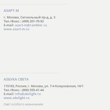
АЗАРТ-М
г. Москва, Сигнальный пр-д, д. 3
Тел./Факс.: (499) 201-70-92
E-mail:
azart-m@rambler.ru
www.azart-m.ru
АЗБУКА СВЕТА
115193, Россия, г. Москва, ул. 7-я Кожуховская, 14/1
Тел./Факс.: (800) 555-41-44
E-mail:
info@abclight.ru
www.abclight.ru
Свет особого назначения