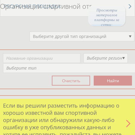
Организации спортивной отрасли
РЕСУРСНАЯ ПЛОЩАДКА
Просмотры
материалов
платформы за
сутки:
46618
Выберите другой тип организаций
Выберите регион
Выберите тип
Если вы решили разместить информацию о
хорошо известной вам спортивной
организации или обнаружили какую-либо
ошибку в уже опубликованных данных и
хотите ее исправить, пожалуйста, вы можете