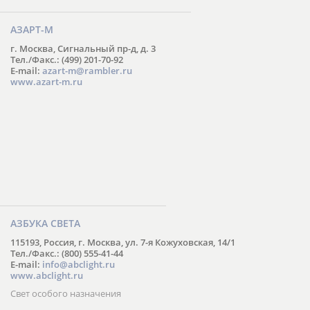
АЗАРТ-М
г. Москва, Сигнальный пр-д, д. 3
Тел./Факс.: (499) 201-70-92
E-mail:
azart-m@rambler.ru
www.azart-m.ru
АЗБУКА СВЕТА
115193, Россия, г. Москва, ул. 7-я Кожуховская, 14/1
Тел./Факс.: (800) 555-41-44
E-mail:
info@abclight.ru
www.abclight.ru
Свет особого назначения