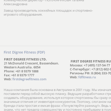
Коммерческий директор - ПОЛУКАРИКОВА Татьяна
Александровна
Завод производитель хоккейных площадок и спортивно-
игрового оборудования.
First Digree Fitness (FDF)
FIRST DEGREE FITNESS LTD.
FIRST DEGREE FITNESS RU
21 McDonald Crescent, Bassendean.
Москва: +7 (495) 137-54-77
Western Australia. 6054
С-Петербург: +7 (812) 602-
Phone: +61 8 9379 1888
Регионы РФ: 8 (804) 333-70
Fax: +61 8 9379 1777
Web:
fdfitness.ru
Web:
firstdegreefitness.com
Наша компания была основана в Австралии в 2001 году. Мы изнача
поставили перед собой высокую планку. Ведущие разработчики ст
создавать оборудование, используя которое спортсмены бы сразу
значимые отличия от инвентаря конкурентов. Поэтому, слоганом н
бренда стала простая и емкая фраза: «Почувствуйте разницу!». Ведь
знаем, что нет предела совершенству и постоянно пребываем в пои