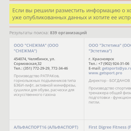
Если вы решили разместить информацию о х
уже опубликованных данных и хотите ее испр
Результаты поиска:
839 организаций
ООО "СНЕЖМА" (ООО
ООО "Эстетика" (ОО
"СНЕЖМА")
"Эстетика")
454074, Челябинск, ул.
г. Красноярск
Сормовская,32
Тел.: +7 (902) 924-31-06
Тел.: (351) 772-29-29, 772-34-46
E-mail:
getsports@ya.r
www.getsport.pro
Производство РАТРАКов,
горнолыжных подъемников типа
Директор - БОГДАНОВ
БЭБИ-лифт, активной минифрезы,
Производство спортив
сушилки для обуви, расчески для
тренажера общей физ
искусственного газона
подготовки - функцио
петли.
АЛЬФАСПОРТ16 (АЛЬФАСПОРТ)
First Digree Fitness (