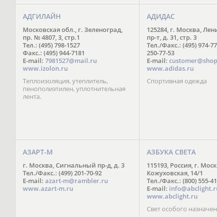
АДГИЛАЙН
АДИДАС
Московская обл., г. Зеленоград,
125284, г. Москва, Ле
пр. № 4807, 3, стр.1
пр-т, д. 31, стр. 3
Тел.: (495) 798-1527
Тел./Факс.: (495) 974-77
Факс.: (495) 944-7181
250-77-53
E-mail:
7981527@mail.ru
E-mail:
customer@shop
www.izolon.ru
www.adidas.ru
Теплоизоляция, утеплитель,
Спортивная одежда
пенополиэтилен, уплотнительная
лента.
АЗАРТ-М
АЗБУКА СВЕТА
г. Москва, Сигнальный пр-д, д. 3
115193, Россия, г. Моск
Тел./Факс.: (499) 201-70-92
Кожуховская, 14/1
E-mail:
azart-m@rambler.ru
Тел./Факс.: (800) 555-41
www.azart-m.ru
E-mail:
info@abclight.r
www.abclight.ru
Свет особого назначе