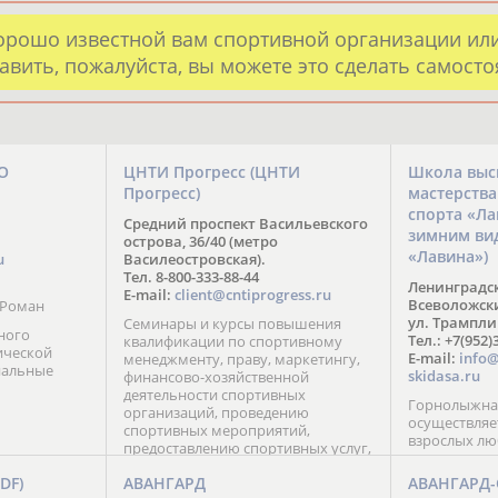
орошо известной вам спортивной организации ил
авить, пожалуйста, вы можете это сделать самост
О
ЦНТИ Прогресс (ЦНТИ
Школа выс
Прогресс)
мастерств
спорта «Л
Средний проспект Васильевского
зимним ви
острова, 36/40 (метро
«Лавина»)
u
Василеостровская).
Тел. 8-800-333-88-44
Ленинградск
E-mail:
client@cntiprogress.ru
Всеволожский
 Роман
ул. Трампли
Семинары и курсы повышения
ного
Тел.: +7(952)
квалификации по спортивному
ической
E-mail:
info@
менеджменту, праву, маркетингу,
нальные
skidasa.ru
финансово-хозяйственной
деятельности спортивных
Горнолыжная
организаций, проведению
осуществляе
спортивных мероприятий,
взрослых лю
предоставлению спортивных услуг,
эксплуатации спортивных
FDF)
АВАНГАРД
АВАНГАРД
сооружений.