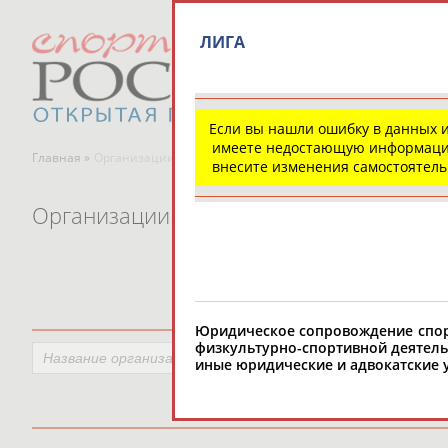
ЛИГА
Если вы нашли ошибку в данных 
имеете недостающую информаци
Главная »
Организации спортивной отрасли
внесите изменения самостоятел
Организации спортивной отрасли
Юридическое сопровождение спор
физкультурно-спортивной деятель
иные юридические и адвокатские у