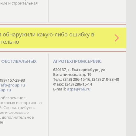
ние и строительная
и обнаружили какую-либо ошибку в
ятельно
О ФЕСТИВАЛЬНЫХ
АГРОТЕХПРОМСЕРВИС
М
620137, г. Екатеринбург, ул.
Ботаническая, д. 19
Тел.: (343) 286-15-16, (343) 210-88-40
499) 157-29-93
Факс: (343) 286-15-14
afp-group.ru
E-mail:
atps@r66.ru
up.ru
 обеспечение
ассовых и спортивных
. Сцены, трибуны,
ие и фермовые
, дополнительное
ие