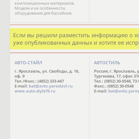
композиционных материалов.
Модели и их особенности,
оборудование для бассейнов
Если вы решили разместить информацию о х
уже опубликованных данных и хотите ее испр
АВТО-СТАЙЛ
АВТОСТИЛЬ
г. Ярославль, ул. Свободы, д. 16,
Россия, г. Ярославль, 
оф. 9
Тургенева, 17, офис 31
Тел./Факс.: (4852) 333-447
Тел.: (0852) 30-0548, 73
E-mail:
bat@avto.yaroslavl.ru
Факс.: (0852) 30-0548
www.auto-style76.ru
E-mail:
bat@avto.yaros