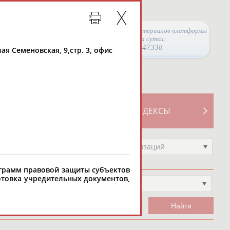
Просмотры материалов платформы
за сутки:
47338
лая Семеновская, 9,стр. 3, офис
ТИВНОСТИ
СВОДНЫЕ ИНДЕКСЫ
Выберите другой тип организаций
грамм правовой защиты субъектов
отовка учредительных документов,
ип