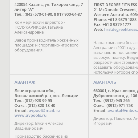
420054 Казань, ул. Тихорецкая д. 7
FIRST DEGREE FITNESS
литер "А"
21 McDonald Crescent,
Тел.: (843) 570-01-90, 8 917 900-64-87
Western Australia. 605
Phone: +61 8 9379 1888
Коммерческий директор -
Fax: +61 8 9379 1777
ПОЛУКАРИКОВА Татьяна
Web:
firstdegreefitnes
Александровна
Завод производитель хоккейных
Наша компания была о
площадок и спортивно-игрового
Австралии в 2001 году
оборудования.
изначально поставили
высокую планку. Веду
разработчики стремил
создавать оборудован
используя которое сп
сразу ощущали значи
АВАНТАЖ
от инвентаря конкурен
АВАНТАЛЬ
Поэтому, слоганом на
Ленинградская обл.,
660001, г. Красноярск, 
стала простая и емкая 
Всеволожский р-н, пос. Лепсари
Дубровинского, д. 106
«Почувствуйте разницу
Тел.: (812) 928-99-95
Тел.: (3912) 945-265
точно знаем, что нет 
Факс.: (812) 320-18-40
Факс.: (3912) 971-758
совершенству и посто
E-mail:
avpool@mail.ru
E-mail:
avantal@inbox.
пребываем в поиске л
www.avpools.ru
материалов и более с
Директор: Павленко А
решений.
Директор: Вякин Алексей
Игоревич
Владимирович
Производство бассейнов из