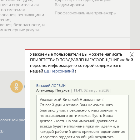
ние и строительная
Владимирович
 по системам
Профессиональные тренажеры
ования, вентиляции и
ения,
жения, безопасности, и
 инженерные услуги.
Уважаемые пользователи Вы можете написать
ПРИВЕТСТВИЕ/ПОЗДРАВЛЕНИЕ/СООБЩЕНИЕ любой
персоне, информация о которой содержится в
нашей
БД Персоналий
!
Виталий ЛОГВИН
Александр Петухов
|
11:41
, 02 августа 2026 |
Уважаемый Виталий Николаевич!
От всей души желаю Вам неизменного
благополучия, прекрасного настроения и
неиссякаемого оптимизма. Пусть Ваша
новостной рассылке: 996
деятельность на занимаемой должности
всегда будет наполнена яркими идеями, а
сь
каждый рабочий день приносит вдохновение
и чувство гордости за общий результат.