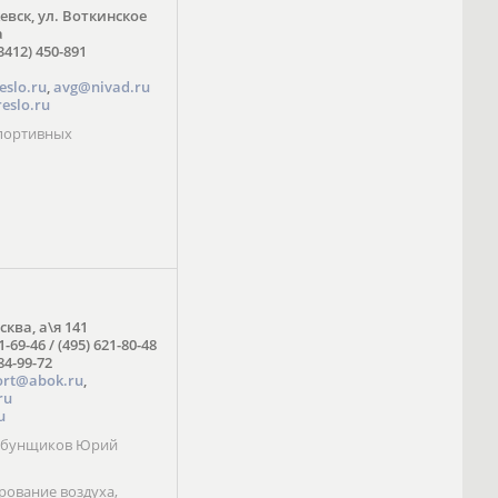
жевск, ул. Воткинское
а
3412) 450-891
eslo.ru
,
avg@nivad.ru
eslo.ru
спортивных
сква, а\я 141
1-69-46 / (495) 621-80-48
984-99-72
ort@abok.ru
,
ru
u
Табунщиков Юрий
ование воздуха,