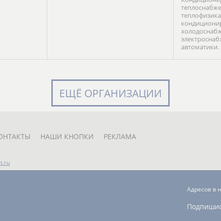
теплоснабже
теплофизика
кондиционир
холодоснабж
электроснаб
автоматики.
ЕЩЁ ОРГАНИЗАЦИИ
ОНТАКТЫ
НАШИ КНОПКИ
РЕКЛАМА
t.ru
Адресов в 
Подпиши