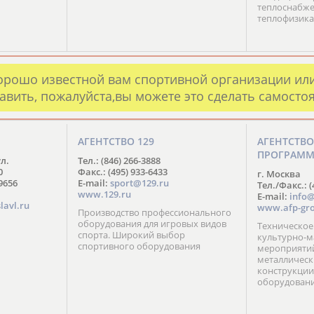
теплоснабже
теплофизика
орошо известной вам спортивной организации ил
авить, пожалуйста,вы можете это сделать самосто
АГЕНТСТВО 129
АГЕНТСТВ
ПРОГРАМ
ул.
Тел.: (846) 266-3888
0
Факс.: (495) 933-6433
г. Москва
-9656
E-mail:
sport@129.ru
Тел./Факс.: (
www.129.ru
E-mail:
info@
lavl.ru
www.afp-gro
Производство профессионального
оборудования для игровых видов
Техническое
спорта. Широкий выбор
культурно-м
спортивного оборудования
мероприятий
металлическ
конструкции
оборудован