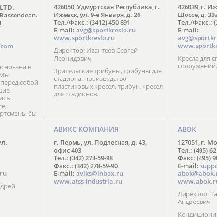
426050, Удмуртская Республика, г.
426039, г. И
 LTD.
FIRST DEGREE FITNESS RUS
Ижевск, ул. 9-е Января, д. 26
Шоссе, д. 33
 Bassendean.
Москва: +7 (495) 137-54-77
Тел./Факс.: (3412) 450 891
Тел./Факс.: (
4
С-Петербург: +7 (812) 602-94-77
E-mail:
avg@sportkreslo.ru
E-mail:
Регионы РФ: 8 (804) 333-70-77
www.sportkreslo.ru
avg@sportkr
Web:
fdfitness.ru
www.sportkr
s.com
Директор: Ивантеев Сергей
Леонидович
Кресла для 
сооружений.
снована в
Зрительские трибуны, трибуны для
. Мы
стадиона, производство
 перед собой
пластиковых кресел, трибун, кресел
щие
для стадионов.
ись
ие,
ортсмены бы
мые отличия
тов.
АВИКС КОМПАНИЯ
АВОК
шего бренда
ул.
г. Пермь, ул. Подлесная, д. 43,
127051, г. Мо
фраза:
офис 403
Тел.: (495) 62
!». Ведь мы
Тел.: (342) 278-59-98
Факс: (495) 
предела
Факс.: (342) 278-59-90
E-mail:
supp
янно
ru
E-mail:
aviks@inbox.ru
abok@abok.
учших
www.atss-industria.ru
www.abok.r
овременных
ндрей
Директор: 
Андреевич
Кондиционир