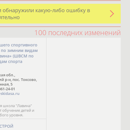
и обнаружили какую-либо ошибку в
оятельно
100 последних изменений
шего спортивного
а по зимним видам
авина» (ШВСМ по
дам спорта
ая обл.,
 р-н, пос. Токсово,
нная, 5
361-24-01
skidasa.ru
 школа "Лавина"
т обучение детей и
бого уровня.
-СТРОЙ