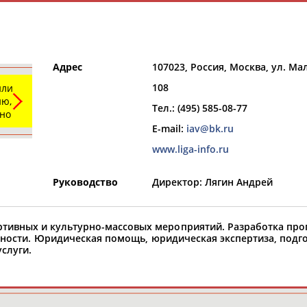
Адрес
107023, Россия, Москва, ул. Ма
108
или
ю,
Тел.: (495) 585-08-77
ьно
E-mail:
iav@bk.ru
РЕСУРСНАЯ ПЛОЩАДКА
ТАБЛО АК
www.liga-info.ru
Руководство
Директор: Лягин Андрей
тивных и культурно-массовых мероприятий. Разработка про
ности. Юридическая помощь, юридическая экспертиза, подг
Выберите регион
Выберите т
слуги.