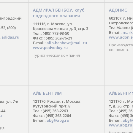
АДМИРАЛ БЕНБОУ, клуб
АДОНИС
подводного плавания
нинградский
603107, г. Н
Петровского,
111116, г. Москва, ул.
-53, (800)
Тел./Факс.: (
Краснознаменная, д. 3, стр. 3
E-mail:
mark
Тел.: (495) 773-93-50
.adidas.ru
www.adonis-
Факс.: (495) 362-76-21
E-mail:
alib-benbow@mail.ru
Производств
www.podvodoy.ru
костюмов.
Туристическая компания
АЙБ БЕН ГИМ
АЙББЕНГИ
ва, ул. 7-я
121170, Россия, г. Москва,
121170, г. М
Кутузовский пр-т, 8
т, д. 36, стр. 
-44
Тел.: (495) 363-2263
Тел.: (495) 3
u
Факс.: (495) 363-2264
Факс: (495) 3
E-mail:
abg@abg.ru
E-mail:
abg@
www.abg.ru
ния
Кондиционир