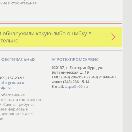
ние и строительная
и обнаружили какую-либо ошибку в
ятельно
О ФЕСТИВАЛЬНЫХ
АГРОТЕХПРОМСЕРВИС
М
620137, г. Екатеринбург, ул.
Ботаническая, д. 19
Тел.: (343) 286-15-16, (343) 210-88-40
499) 157-29-93
Факс: (343) 286-15-14
afp-group.ru
E-mail:
atps@r66.ru
up.ru
 обеспечение
ассовых и спортивных
. Сцены, трибуны,
ие и фермовые
, дополнительное
ие