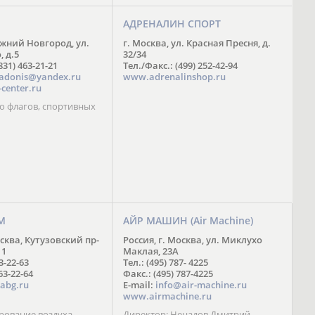
АДРЕНАЛИН СПОРТ
ижний Новгород, ул.
г. Москва, ул. Красная Пресня, д.
 д.5
32/34
831) 463-21-21
Тел./Факс.: (499) 252-42-94
adonis@yandex.ru
www.adrenalinshop.ru
center.ru
о флагов, спортивных
М
АЙР МАШИН (Air Machine)
осква, Кутузовский пр-
Россия, г. Москва, ул. Миклухо
11
Маклая, 23А
63-22-63
Тел.: (495) 787- 4225
63-22-64
Факс.: (495) 787-4225
abg.ru
E-mail:
info@air-machine.ru
www.airmachine.ru
ование воздуха,
Директор: Ненадов Дмитрий