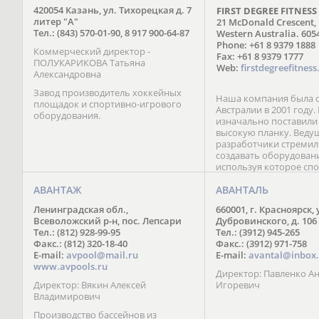
420054 Казань, ул. Тихорецкая д. 7
FIRST DEGREE FITNESS
литер "А"
21 McDonald Crescent,
Тел.: (843) 570-01-90, 8 917 900-64-87
Western Australia. 605
Phone: +61 8 9379 1888
Коммерческий директор -
Fax: +61 8 9379 1777
ПОЛУКАРИКОВА Татьяна
Web:
firstdegreefitnes
Александровна
Завод производитель хоккейных
Наша компания была о
площадок и спортивно-игрового
Австралии в 2001 году
оборудования.
изначально поставили
высокую планку. Веду
разработчики стремил
создавать оборудован
используя которое сп
сразу ощущали значи
АВАНТАЖ
от инвентаря конкурен
АВАНТАЛЬ
Поэтому, слоганом на
Ленинградская обл.,
660001, г. Красноярск, 
стала простая и емкая 
Всеволожский р-н, пос. Лепсари
Дубровинского, д. 106
«Почувствуйте разницу
Тел.: (812) 928-99-95
Тел.: (3912) 945-265
точно знаем, что нет 
Факс.: (812) 320-18-40
Факс.: (3912) 971-758
совершенству и посто
E-mail:
avpool@mail.ru
E-mail:
avantal@inbox.
пребываем в поиске л
www.avpools.ru
материалов и более с
Директор: Павленко А
решений.
Директор: Вякин Алексей
Игоревич
Владимирович
Производство бассейнов из