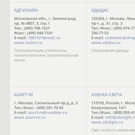
АДГИЛАЙН
АДИДАС
Московская обл., г. Зеленоград,
125284, г. Москва, Ле
пр. № 4807, 3, стр.1
пр-т, д. 31, стр. 3
Тел.: (495) 798-1527
Тел./Факс.: (495) 974-77
Факс.: (495) 944-7181
250-77-53
E-mail:
7981527@mail.ru
E-mail:
customer@shop
www.izolon.ru
www.adidas.ru
Теплоизоляция, утеплитель,
Спортивная одежда
пенополиэтилен, уплотнительная
лента.
АЗАРТ-М
АЗБУКА СВЕТА
г. Москва, Сигнальный пр-д, д. 3
115193, Россия, г. Моск
Тел./Факс.: (499) 201-70-92
Кожуховская, 14/1
E-mail:
azart-m@rambler.ru
Тел./Факс.: (800) 555-41
www.azart-m.ru
E-mail:
info@abclight.r
www.abclight.ru
Свет особого назначе