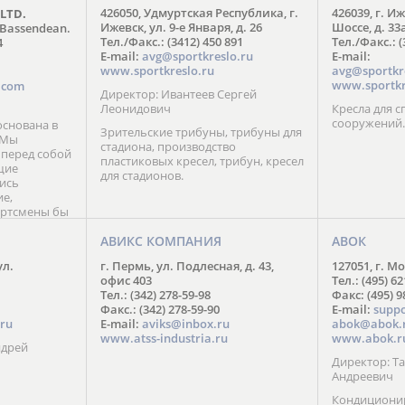
426050, Удмуртская Республика, г.
426039, г. И
 LTD.
FIRST DEGREE FITNESS RUS
Ижевск, ул. 9-е Января, д. 26
Шоссе, д. 33
 Bassendean.
Москва: +7 (495) 137-54-77
Тел./Факс.: (3412) 450 891
Тел./Факс.: (
4
С-Петербург: +7 (812) 602-94-77
E-mail:
avg@sportkreslo.ru
E-mail:
Регионы РФ: 8 (804) 333-70-77
www.sportkreslo.ru
avg@sportkr
Web:
fdfitness.ru
www.sportkr
s.com
Директор: Ивантеев Сергей
Леонидович
Кресла для 
сооружений.
снована в
Зрительские трибуны, трибуны для
. Мы
стадиона, производство
 перед собой
пластиковых кресел, трибун, кресел
щие
для стадионов.
ись
ие,
ортсмены бы
мые отличия
тов.
АВИКС КОМПАНИЯ
АВОК
шего бренда
ул.
г. Пермь, ул. Подлесная, д. 43,
127051, г. Мо
фраза:
офис 403
Тел.: (495) 62
!». Ведь мы
Тел.: (342) 278-59-98
Факс: (495) 
предела
Факс.: (342) 278-59-90
E-mail:
supp
янно
ru
E-mail:
aviks@inbox.ru
abok@abok.
учших
www.atss-industria.ru
www.abok.r
овременных
ндрей
Директор: 
Андреевич
Кондиционир