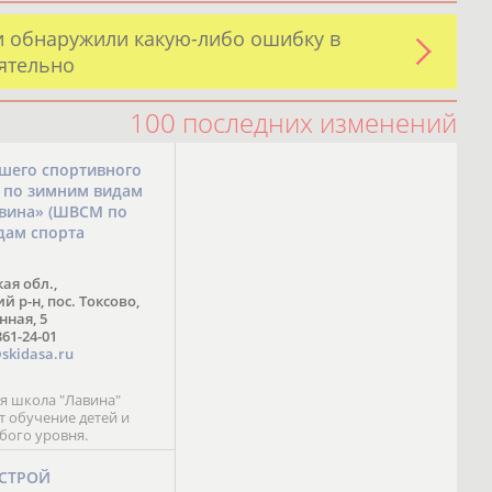
и обнаружили какую-либо ошибку в
оятельно
100 последних изменений
шего спортивного
а по зимним видам
авина» (ШВСМ по
дам спорта
ая обл.,
 р-н, пос. Токсово,
нная, 5
361-24-01
skidasa.ru
 школа "Лавина"
т обучение детей и
бого уровня.
-СТРОЙ