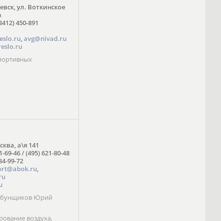
жевск, ул. Воткинское
а
3412) 450-891
eslo.ru
,
avg@nivad.ru
eslo.ru
спортивных
сква, а\я 141
1-69-46 / (495) 621-80-48
984-99-72
ort@abok.ru
,
ru
u
Табунщиков Юрий
ование воздуха,