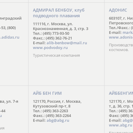
АДМИРАЛ БЕНБОУ, клуб
АДОНИС
подводного плавания
нинградский
603107, г. Н
Петровского,
111116, г. Москва, ул.
-53, (800)
Тел./Факс.: (
Краснознаменная, д. 3, стр. 3
E-mail:
mark
Тел.: (495) 773-93-50
.adidas.ru
www.adonis-
Факс.: (495) 362-76-21
E-mail:
alib-benbow@mail.ru
Производств
www.podvodoy.ru
костюмов.
Туристическая компания
АЙБ БЕН ГИМ
АЙББЕНГИ
ва, ул. 7-я
121170, Россия, г. Москва,
121170, г. М
Кутузовский пр-т, 8
т, д. 36, стр. 
-44
Тел.: (495) 363-2263
Тел.: (495) 3
u
Факс.: (495) 363-2264
Факс: (495) 3
E-mail:
abg@abg.ru
E-mail:
abg@
www.abg.ru
ния
Кондиционир