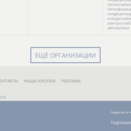
теплоснабже
теплофизика
кондиционир
холодоснабж
электроснаб
автоматики.
ЕЩЁ ОРГАНИЗАЦИИ
ОНТАКТЫ
НАШИ КНОПКИ
РЕКЛАМА
t.ru
Адресов в 
Подпиши