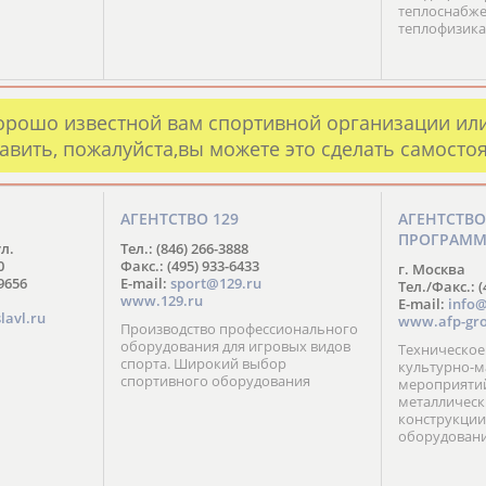
теплоснабже
теплофизика
орошо известной вам спортивной организации ил
авить, пожалуйста,вы можете это сделать самосто
АГЕНТСТВО 129
АГЕНТСТВ
ПРОГРАМ
ул.
Тел.: (846) 266-3888
0
Факс.: (495) 933-6433
г. Москва
-9656
E-mail:
sport@129.ru
Тел./Факс.: (
www.129.ru
E-mail:
info@
lavl.ru
www.afp-gro
Производство профессионального
оборудования для игровых видов
Техническое
спорта. Широкий выбор
культурно-м
спортивного оборудования
мероприятий
металлическ
конструкции
оборудован