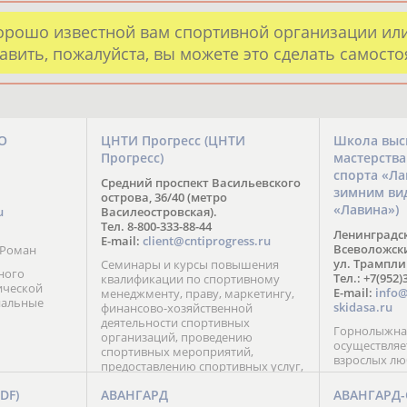
орошо известной вам спортивной организации ил
авить, пожалуйста, вы можете это сделать самост
О
ЦНТИ Прогресс (ЦНТИ
Школа выс
Прогресс)
мастерств
спорта «Л
Средний проспект Васильевского
зимним ви
острова, 36/40 (метро
«Лавина»)
u
Василеостровская).
Тел. 8-800-333-88-44
Ленинградск
E-mail:
client@cntiprogress.ru
Всеволожский
 Роман
ул. Трампли
Семинары и курсы повышения
ного
Тел.: +7(952)
квалификации по спортивному
ической
E-mail:
info@
менеджменту, праву, маркетингу,
нальные
skidasa.ru
финансово-хозяйственной
деятельности спортивных
Горнолыжная
организаций, проведению
осуществляе
спортивных мероприятий,
взрослых лю
предоставлению спортивных услуг,
эксплуатации спортивных
FDF)
АВАНГАРД
АВАНГАРД
сооружений.