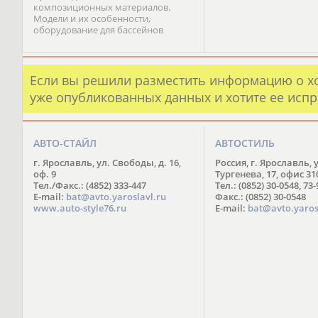
композиционных материалов.
Модели и их особенности,
оборудование для бассейнов
Если вы решили разместить информацию о х
уже опубликованных данных и хотите ее испр
АВТО-СТАЙЛ
АВТОСТИЛЬ
г. Ярославль, ул. Свободы, д. 16,
Россия, г. Ярославль, 
оф. 9
Тургенева, 17, офис 31
Тел./Факс.: (4852) 333-447
Тел.: (0852) 30-0548, 73
E-mail:
bat@avto.yaroslavl.ru
Факс.: (0852) 30-0548
www.auto-style76.ru
E-mail:
bat@avto.yaros