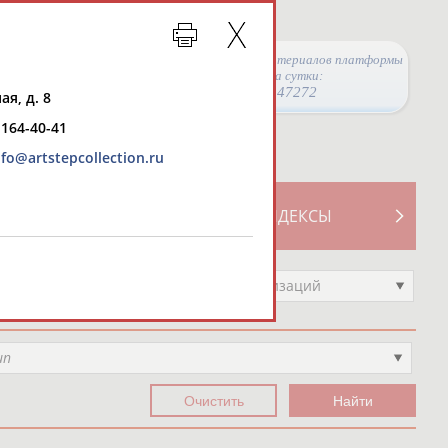
Просмотры материалов платформы
за сутки:
47272
ая, д. 8
) 164-40-41
nfo@artstepcollection.ru
ТИВНОСТИ
СВОДНЫЕ ИНДЕКСЫ
Выберите другой тип организаций
ип