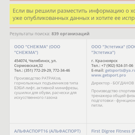
Если вы решили разместить информацию о х
уже опубликованных данных и хотите ее испр
Результаты поиска:
839 организаций
ООО "СНЕЖМА" (ООО
ООО "Эстетика" (ОО
"СНЕЖМА")
"Эстетика")
454074, Челябинск, ул.
г. Красноярск
Сормовская,32
Тел.: +7 (902) 924-31-06
Тел.: (351) 772-29-29, 772-34-46
E-mail:
getsports@ya.r
www.getsport.pro
Производство РАТРАКов,
горнолыжных подъемников типа
Директор - БОГДАНОВ
БЭБИ-лифт, активной минифрезы,
Производство спортив
сушилки для обуви, расчески для
тренажера общей физ
искусственного газона
подготовки - функцио
петли.
АЛЬФАСПОРТ16 (АЛЬФАСПОРТ)
First Digree Fitness (