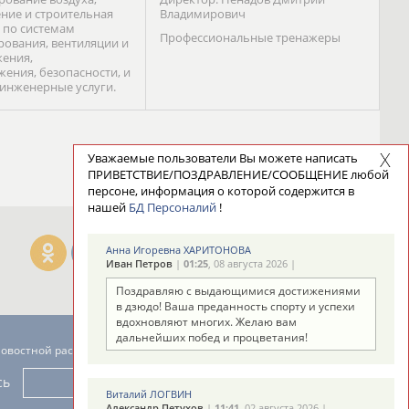
ние и строительная
Владимирович
 по системам
Профессиональные тренажеры
ования, вентиляции и
ения,
жения, безопасности, и
 инженерные услуги.
Уважаемые пользователи Вы можете написать
ПРИВЕТСТВИЕ/ПОЗДРАВЛЕНИЕ/СООБЩЕНИЕ любой
персоне, информация о которой содержится в
нашей
БД Персоналий
!
Анна Игоревна ХАРИТОНОВА
Иван Петров
|
01:25
, 08 августа 2026 |
Поздравляю с выдающимися достижениями
в дзюдо! Ваша преданность спорту и успехи
вдохновляют многих. Желаю вам
дальнейших побед и процветания!
новостной рассылке: 996
сь
Виталий ЛОГВИН
Александр Петухов
|
11:41
, 02 августа 2026 |