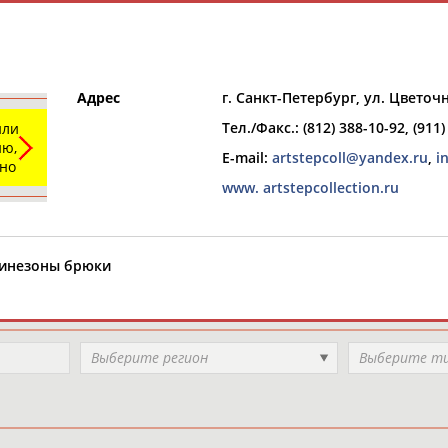
Адрес
г. Санкт-Петербург, ул. Цветочн
Тел./Факс.: (812) 388-10-92, (911
или
ю,
E-mail:
artstepcoll@yandex.ru
,
i
ьно
www. artstepcollection.ru
РЕСУРСНАЯ ПЛОЩАДКА
ТАБЛО АК
бинезоны брюки
Выберите регион
Выберите т