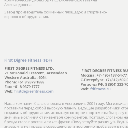
Коммерческий директор - ПОЛУКАРИКОВА Татьяна
Александровна
Завод производитель хоккейных площадок и спортивно-
игрового оборудования.
First Digree Fitness (FDF)
FIRST DEGREE FITNESS LTD.
FIRST DEGREE FITNESS RU
21 McDonald Crescent, Bassendean.
Москва: +7 (495) 137-54-77
Western Australia. 6054
С-Петербург: +7 (812) 602-
Phone: +61 8 9379 1888
Регионы РФ: 8 (804) 333-70
Fax: +61 8 9379 1777
Web:
fdfitness.ru
Web:
firstdegreefitness.com
Наша компания была основана в Австралии в 2001 году. Мы изнача
поставили перед собой высокую планку. Ведущие разработчики ст
создавать оборудование, используя которое спортсмены бы сразу
значимые отличия от инвентаря конкурентов. Поэтому, слоганом н
бренда стала простая и емкая фраза: «Почувствуйте разницу!». Ведь
знаем, что нет предела совершенству и постоянно пребываем в пои