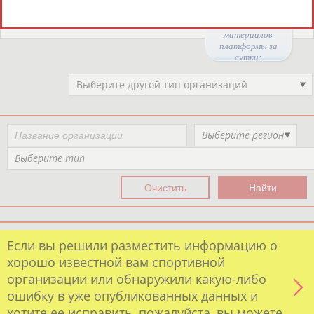
Организации спортивной отрасли
РЕСУРСНАЯ ПЛОЩАДКА
Просмотры
материалов
платформы за
сутки:
45910
Выберите другой тип организаций
Выберите регион
Выберите тип
Если вы решили разместить информацию о
хорошо известной вам спортивной
организации или обнаружили какую-либо
ошибку в уже опубликованных данных и
хотите ее исправить, пожалуйста, вы можете