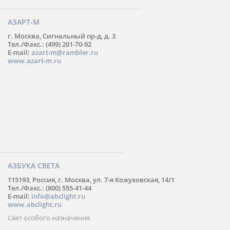
АЗАРТ-М
г. Москва, Сигнальный пр-д, д. 3
Тел./Факс.: (499) 201-70-92
E-mail:
azart-m@rambler.ru
www.azart-m.ru
АЗБУКА СВЕТА
115193, Россия, г. Москва, ул. 7-я Кожуховская, 14/1
Тел./Факс.: (800) 555-41-44
E-mail:
info@abclight.ru
www.abclight.ru
Свет особого назначения