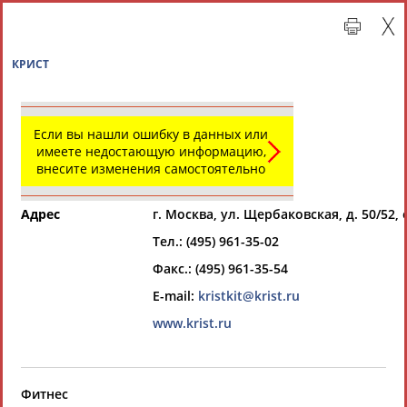
КРИСТ
Если вы нашли ошибку в данных или
имеете недостающую информацию,
внесите изменения самостоятельно
Адрес
г. Москва, ул. Щербаковская, д. 50/52, 
Тел.: (495) 961-35-02
Главная »
Организации спортивной отрасли
Факс.: (495) 961-35-54
E-mail:
kristkit@krist.ru
СВОДНЫЕ ИНДЕКСЫ
www.krist.ru
ТАБЛО АКТИВНОСТИ
Фитнес