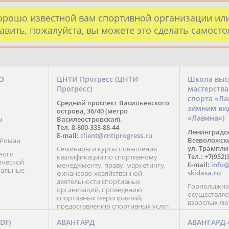
орошо известной вам спортивной организации ил
авить, пожалуйста, вы можете это сделать самост
О
ЦНТИ Прогресс (ЦНТИ
Школа выс
Прогресс)
мастерств
спорта «Л
Средний проспект Васильевского
зимним ви
острова, 36/40 (метро
«Лавина»)
u
Василеостровская).
Тел. 8-800-333-88-44
Ленинградск
E-mail:
client@cntiprogress.ru
Всеволожский
 Роман
ул. Трампли
Семинары и курсы повышения
ного
Тел.: +7(952)
квалификации по спортивному
ической
E-mail:
info@
менеджменту, праву, маркетингу,
нальные
skidasa.ru
финансово-хозяйственной
деятельности спортивных
Горнолыжная
организаций, проведению
осуществляе
спортивных мероприятий,
взрослых лю
предоставлению спортивных услуг,
эксплуатации спортивных
FDF)
АВАНГАРД
АВАНГАРД
сооружений.