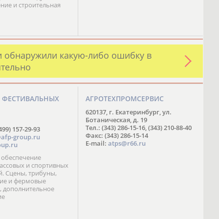
ние и строительная
и обнаружили какую-либо ошибку в
ятельно
О ФЕСТИВАЛЬНЫХ
АГРОТЕХПРОМСЕРВИС
М
620137, г. Екатеринбург, ул.
Ботаническая, д. 19
Тел.: (343) 286-15-16, (343) 210-88-40
499) 157-29-93
Факс: (343) 286-15-14
afp-group.ru
E-mail:
atps@r66.ru
up.ru
 обеспечение
ассовых и спортивных
. Сцены, трибуны,
ие и фермовые
, дополнительное
ие