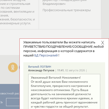
ние и строительная
Владимирович
 по системам
Профессиональные тренажеры
ования, вентиляции и
ения,
жения, безопасности, и
 инженерные услуги.
Уважаемые пользователи Вы можете написать
ПРИВЕТСТВИЕ/ПОЗДРАВЛЕНИЕ/СООБЩЕНИЕ любой
персоне, информация о которой содержится в
нашей
БД Персоналий
!
Виталий ЛОГВИН
Александр Петухов
|
11:41
, 02 августа 2026 |
Уважаемый Виталий Николаевич!
От всей души желаю Вам неизменного
благополучия, прекрасного настроения и
неиссякаемого оптимизма. Пусть Ваша
новостной рассылке: 996
деятельность на занимаемой должности
всегда будет наполнена яркими идеями, а
сь
каждый рабочий день приносит вдохновение
и чувство гордости за общий результат.