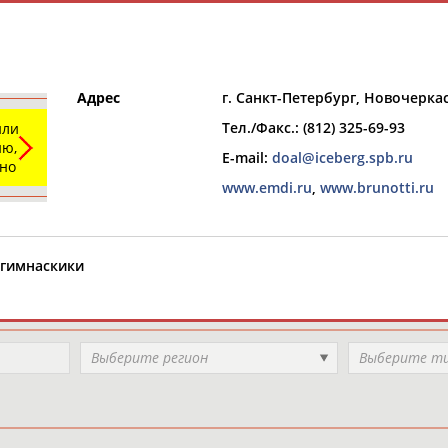
Адрес
г. Санкт-Петербург, Новочеркас
Тел./Факс.: (812) 325-69-93
или
ю,
E-mail:
doal@iceberg.spb.ru
ьно
www.emdi.ru
,
w
ww.brunotti.ru
РЕСУРСНАЯ ПЛОЩАДКА
ТАБЛО АК
 гимнаскики
Выберите регион
Выберите т