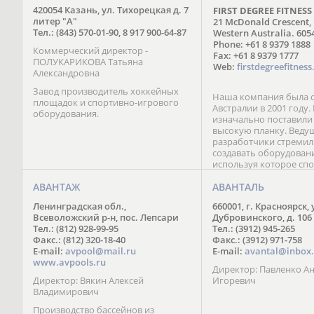
420054 Казань, ул. Тихорецкая д. 7
FIRST DEGREE FITNESS
литер "А"
21 McDonald Crescent,
Тел.: (843) 570-01-90, 8 917 900-64-87
Western Australia. 605
Phone: +61 8 9379 1888
Коммерческий директор -
Fax: +61 8 9379 1777
ПОЛУКАРИКОВА Татьяна
Web:
firstdegreefitnes
Александровна
Завод производитель хоккейных
Наша компания была о
площадок и спортивно-игрового
Австралии в 2001 году
оборудования.
изначально поставили
высокую планку. Веду
разработчики стремил
создавать оборудован
используя которое сп
сразу ощущали значи
АВАНТАЖ
от инвентаря конкурен
АВАНТАЛЬ
Поэтому, слоганом на
Ленинградская обл.,
660001, г. Красноярск, 
стала простая и емкая 
Всеволожский р-н, пос. Лепсари
Дубровинского, д. 106
«Почувствуйте разницу
Тел.: (812) 928-99-95
Тел.: (3912) 945-265
точно знаем, что нет 
Факс.: (812) 320-18-40
Факс.: (3912) 971-758
совершенству и посто
E-mail:
avpool@mail.ru
E-mail:
avantal@inbox.
пребываем в поиске л
www.avpools.ru
материалов и более с
Директор: Павленко А
решений.
Директор: Вякин Алексей
Игоревич
Владимирович
Производство бассейнов из