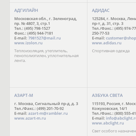
АДГИЛАЙН
АДИДАС
Московская обл., г. Зеленоград,
125284, г. Москва, Ле
пр. № 4807, 3, стр.1
пр-т, д. 31, стр. 3
Тел.: (495) 798-1527
Тел./Факс.: (495) 974-77
Факс.: (495) 944-7181
250-77-53
E-mail:
7981527@mail.ru
E-mail:
customer@shop
www.izolon.ru
www.adidas.ru
Теплоизоляция, утеплитель,
Спортивная одежда
пенополиэтилен, уплотнительная
лента.
АЗАРТ-М
АЗБУКА СВЕТА
г. Москва, Сигнальный пр-д, д. 3
115193, Россия, г. Моск
Тел./Факс.: (499) 201-70-92
Кожуховская, 14/1
E-mail:
azart-m@rambler.ru
Тел./Факс.: (800) 555-41
www.azart-m.ru
E-mail:
info@abclight.r
www.abclight.ru
Свет особого назначе