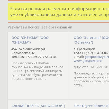
Если вы решили разместить информацию о х
уже опубликованных данных и хотите ее испр
Результаты поиска:
839 организаций
ООО "СНЕЖМА" (ООО
ООО "Эстетика" (ОО
"СНЕЖМА")
"Эстетика")
454074, Челябинск, ул.
г. Красноярск
Сормовская,32
Тел.: +7 (902) 924-31-06
Тел.: (351) 772-29-29, 772-34-46
E-mail:
getsports@ya.r
www.getsport.pro
Производство РАТРАКов,
горнолыжных подъемников типа
Директор - БОГДАНОВ
БЭБИ-лифт, активной минифрезы,
Производство спортив
сушилки для обуви, расчески для
тренажера общей физ
искусственного газона
подготовки - функцио
петли.
АЛЬФАСПОРТ16 (АЛЬФАСПОРТ)
First Digree Fitness (