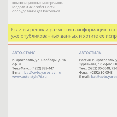
композиционных материалов.
Модели и их особенности,
оборудование для бассейнов
Если вы решили разместить информацию о х
уже опубликованных данных и хотите ее испр
АВТО-СТАЙЛ
АВТОСТИЛЬ
г. Ярославль, ул. Свободы, д. 16,
Россия, г. Ярославль, 
оф. 9
Тургенева, 17, офис 31
Тел./Факс.: (4852) 333-447
Тел.: (0852) 30-0548, 73
E-mail:
bat@avto.yaroslavl.ru
Факс.: (0852) 30-0548
www.auto-style76.ru
E-mail:
bat@avto.yaros