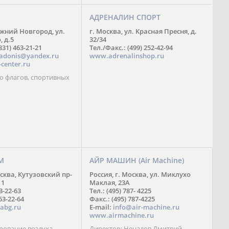
АДРЕНАЛИН СПОРТ
ижний Новгород, ул.
г. Москва, ул. Красная Пресня, д.
 д.5
32/34
831) 463-21-21
Тел./Факс.: (499) 252-42-94
adonis@yandex.ru
www.adrenalinshop.ru
center.ru
о флагов, спортивных
М
АЙР МАШИН (Air Machine)
осква, Кутузовский пр-
Россия, г. Москва, ул. Миклухо
11
Маклая, 23А
63-22-63
Тел.: (495) 787- 4225
63-22-64
Факс.: (495) 787-4225
abg.ru
E-mail:
info@air-machine.ru
www.airmachine.ru
ование воздуха,
Директор: Ненадов Дмитрий