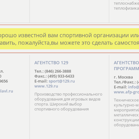
теплоснабже
теплофизика
орошо известной вам спортивной организации ил
авить, пожалуйста,вы можете это сделать самосто
АГЕНТСТВО 129
АГЕНТСТВ
ПРОГРАМ
ул.
Тел.: (846) 266-3888
0
Факс.: (495) 933-6433
г. Москва
-9656
E-mail:
sport@129.ru
Тел./Факс.: (
www.129.ru
E-mail:
info@
lavl.ru
www.afp-gro
Производство профессионального
оборудования для игровых видов
Техническое
спорта. Широкий выбор
культурно-м
спортивного оборудования
мероприятий
металлическ
конструкции
оборудован