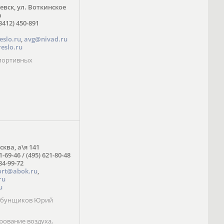
жевск, ул. Воткинское
а
3412) 450-891
eslo.ru
,
avg@nivad.ru
eslo.ru
спортивных
сква, а\я 141
1-69-46 / (495) 621-80-48
984-99-72
ort@abok.ru
,
ru
u
Табунщиков Юрий
ование воздуха,