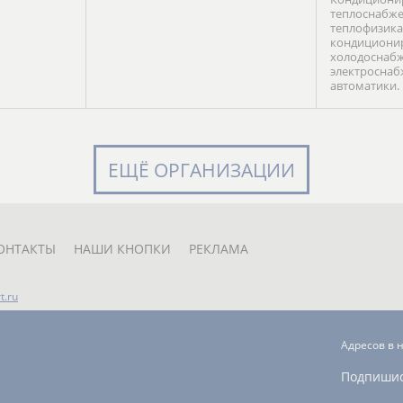
теплоснабже
теплофизика
кондиционир
холодоснабж
электроснаб
автоматики.
ЕЩЁ ОРГАНИЗАЦИИ
ОНТАКТЫ
НАШИ КНОПКИ
РЕКЛАМА
t.ru
Адресов в 
Подпиши