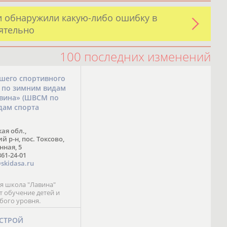
и обнаружили какую-либо ошибку в
оятельно
100 последних изменений
шего спортивного
а по зимним видам
авина» (ШВСМ по
дам спорта
ая обл.,
 р-н, пос. Токсово,
нная, 5
361-24-01
skidasa.ru
 школа "Лавина"
т обучение детей и
бого уровня.
-СТРОЙ