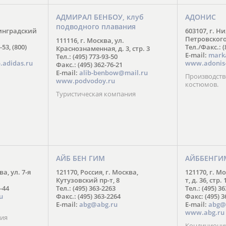
АДМИРАЛ БЕНБОУ, клуб
АДОНИС
подводного плавания
нинградский
603107, г. Н
Петровского,
111116, г. Москва, ул.
-53, (800)
Тел./Факс.: (
Краснознаменная, д. 3, стр. 3
E-mail:
mark
Тел.: (495) 773-93-50
.adidas.ru
www.adonis-
Факс.: (495) 362-76-21
E-mail:
alib-benbow@mail.ru
Производств
www.podvodoy.ru
костюмов.
Туристическая компания
АЙБ БЕН ГИМ
АЙББЕНГИ
ва, ул. 7-я
121170, Россия, г. Москва,
121170, г. М
Кутузовский пр-т, 8
т, д. 36, стр. 
-44
Тел.: (495) 363-2263
Тел.: (495) 3
u
Факс.: (495) 363-2264
Факс: (495) 3
E-mail:
abg@abg.ru
E-mail:
abg@
www.abg.ru
ния
Кондиционир