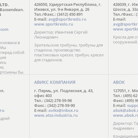
426050, Удмуртская Республика, г.
426039, г. И
 LTD.
FIRST DEGREE FITNESS RUS
Ижевск, ул. 9-е Января, д. 26
Шоссе, д. 33
 Bassendean.
Москва: +7 (495) 137-54-77
Тел./Факс.: (3412) 450 891
Тел./Факс.: (
4
С-Петербург: +7 (812) 602-94-77
E-mail:
avg@sportkreslo.ru
E-mail:
Регионы РФ: 8 (804) 333-70-77
www.sportkreslo.ru
avg@sportkr
Web:
fdfitness.ru
www.sportkr
s.com
Директор: Ивантеев Сергей
Леонидович
Кресла для 
сооружений.
снована в
Зрительские трибуны, трибуны для
. Мы
стадиона, производство
 перед собой
пластиковых кресел, трибун, кресел
щие
для стадионов.
ись
ие,
ортсмены бы
мые отличия
тов.
АВИКС КОМПАНИЯ
АВОК
шего бренда
ул.
г. Пермь, ул. Подлесная, д. 43,
127051, г. Мо
фраза:
офис 403
Тел.: (495) 62
!». Ведь мы
Тел.: (342) 278-59-98
Факс: (495) 
предела
Факс.: (342) 278-59-90
E-mail:
supp
янно
ru
E-mail:
aviks@inbox.ru
abok@abok.
учших
www.atss-industria.ru
www.abok.r
овременных
ндрей
Директор: 
Андреевич
Кондиционир