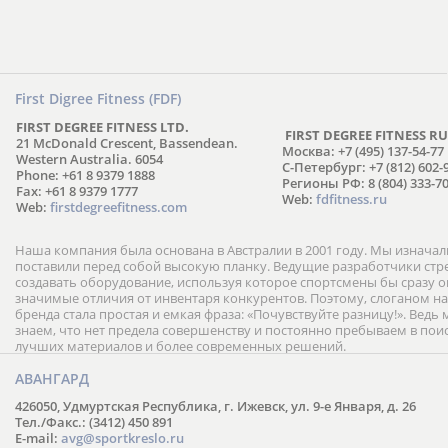
First Digree Fitness (FDF)
FIRST DEGREE FITNESS LTD.
FIRST DEGREE FITNESS RU
21 McDonald Crescent, Bassendean.
Москва: +7 (495) 137-54-77
Western Australia. 6054
С-Петербург: +7 (812) 602-
Phone: +61 8 9379 1888
Регионы РФ: 8 (804) 333-70
Fax: +61 8 9379 1777
Web:
fdfitness.ru
Web:
firstdegreefitness.com
Наша компания была основана в Австралии в 2001 году. Мы изнача
поставили перед собой высокую планку. Ведущие разработчики ст
создавать оборудование, используя которое спортсмены бы сразу
значимые отличия от инвентаря конкурентов. Поэтому, слоганом н
бренда стала простая и емкая фраза: «Почувствуйте разницу!». Ведь
знаем, что нет предела совершенству и постоянно пребываем в пои
лучших материалов и более современных решений.
АВАНГАРД
426050, Удмуртская Республика, г. Ижевск, ул. 9-е Января, д. 26
Тел./Факс.: (3412) 450 891
E-mail:
avg@sportkreslo.ru