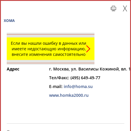
ХОМА
Если вы нашли ошибку в данных или
Главная »
Организации спортивной отрасли
имеете недостающую информацию,
внесите изменения самостоятельно
СВОДНЫЕ ИНДЕКСЫ
Адрес
г. Москва, ул. Василисы Кожиной, вл. 1
Тел/Факс: (495) 649-49-77
ТАБЛО АКТИВНОСТИ
E-mail:
info@homa.su
www.homka2000.ru
Организации спортивной отрасли
РЕСУРСНАЯ ПЛОЩАДКА
Просмотры
материалов
платформы за
сутки: