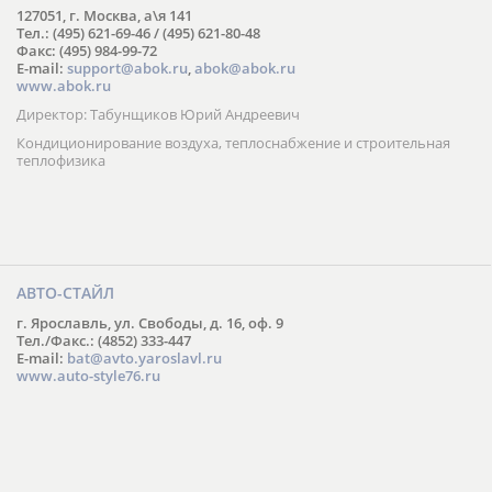
127051, г. Москва, а\я 141
Тел.: (495) 621-69-46 / (495) 621-80-48
Факс: (495) 984-99-72
E-mail:
support@abok.ru
,
abok@abok.ru
www.abok.ru
Директор: Табунщиков Юрий Андреевич
Кондиционирование воздуха, теплоснабжение и строительная
теплофизика
АВТО-СТАЙЛ
г. Ярославль, ул. Свободы, д. 16, оф. 9
Тел./Факс.: (4852) 333-447
E-mail:
bat@avto.yaroslavl.ru
www.auto-style76.ru