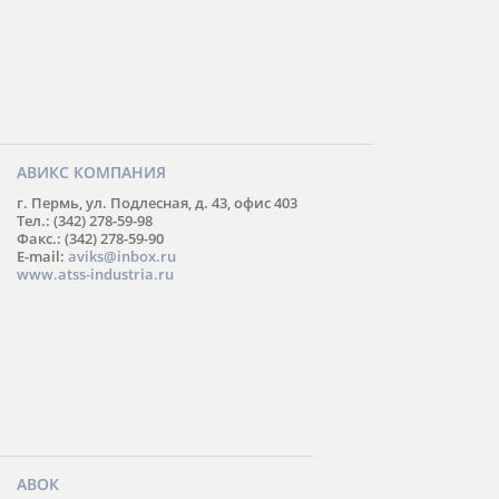
АВИКС КОМПАНИЯ
г. Пермь, ул. Подлесная, д. 43, офис 403
Тел.: (342) 278-59-98
Факс.: (342) 278-59-90
E-mail:
aviks@inbox.ru
www.atss-industria.ru
АВОК