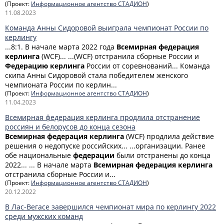
(Проект:
Информационное агентство СТАДИОН
)
11.08.2023
Команда Анны Сидоровой выиграла чемпионат России по
керлингу
...8:1. В начале марта 2022 года
Всемирная
федерация
керлинга
(WCF)... ...(WCF) отстранила сборные России и
Федерацию
керлинга
России от соревнований... Команда
скипа Анны Сидоровой стала победителем женского
чемпионата России по керлин...
(Проект:
Информационное агентство СТАДИОН
)
11.04.2023
Всемирная федерация керлинга продлила отстранение
россиян и белорусов до конца сезона
Всемирная
федерация
керлинга
(WCF) продлила действие
решения о недопуске российских... ...организации. Ранее
обе национальные
федерации
были отстранены до конца
2022... ... В начале марта
Всемирная
федерация
керлинга
отстранила сборные России и...
(Проект:
Информационное агентство СТАДИОН
)
20.12.2022
В Лас-Вегасе завершился чемпионат мира по керлингу 2022
среди мужских команд