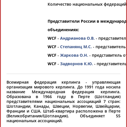
это сделать самостоятельно
Количество национальных федераций:
Результаты поиска:
0 организаций
Представители России в междунаро
100 последних изменений
объединениях:
WCF
-
Андрианова О.В.
- представител
WCF
-
Степанянц М.С.
- представитель 
WCF
-
Жаркова О.Н.
- представитель о
WCF
-
Задворнов К.Ю.
- представитель
Ваш запрос: "Всемирная федерация керлинга"
Документы 1-10 из 37 найденных уникальных документов
Всемирная федерация керлинга - управляющая
организация мирового керлинга. До 1991 года носила
1
2
3
4
название Международная федерация керлинга.
Образована в 1966 году в Перте (Шотландия)
представителями национальных ассоциаций 7 стран:
WBSC приняла решение о допуске юниорских сборных
Шотландии, Канады, Швеции, Норвегии, Швейцарии,
России к соревнованиям под флагом и с гимном
Франции и США. Штаб-квартира расположена в Перте
Исполнительный совет
Всемирной
конфедерации бейсбола
(Великобритания/Шотландия). Объединяет 55
и софтбола (WBSC) принял решен... ...комитета
национальных ассоциаций.
рекомендовал международным
федерациям
допускать