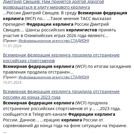
Дмитрий Свищев: Нам придется долгой дорогой
возвращаться в элиту мирового керлинга
...России Дмитрий Свищев. В среду
Всемирная
федерация
керлинга
(WCF) по... ...Такое мнение ТАСС высказал
президент
Федерации
керлинга
России Дмитрий
Свищев.... Шансы российских
керлингистов
принять
участие в Олимпийских играх 2026 года являютс...
(Проект:
Информационное агентство СТАДИОН
)
11.01.2024
Всемирная федерация керлинга продлила отстранение
российских спортсменов
Всемирная
федерация
керлинга
(WCF) по итогам заседания
правления продлила отстранен...
(Проект:
Информационное агентство СТАДИОН
)
10.01.2024
Всемирная федерация керлинга продлила отстранение
россиян до конца 2023 года
Всемирная
федерация
керлинга
(WCF) продлила
отстранение российских спортсменов от у... ...2023 года,
сообщается в Telegram-канале
Федерации
керлинга
России. Данное... ...ерацию
керлинга
России от
соревнований до конца года на фоне ситуации на Украине.
...