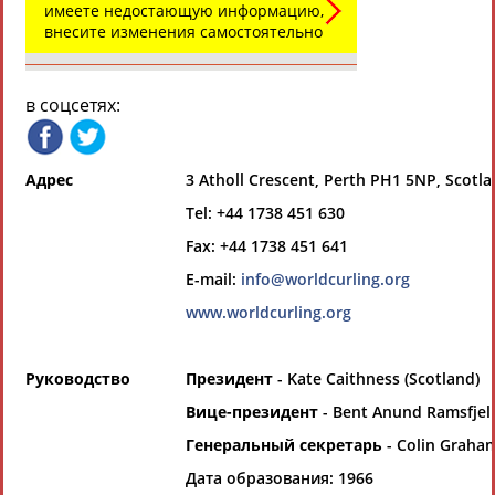
Выберите другой тип организаций
имеете недостающую информацию,
внесите изменения самостоятельно
Органы управления, федерации,
ВУЗы, Академии и т.п.
в соцсетях:
Выберите из списка
Вид спорта
Адрес
3 Atholl Crescent, Perth PH1 5NP, Scotl
Tel: +44 1738 451 630
Выберите из списка
Fax: +44 1738 451 641
E-mail:
info@worldcurling.org
www.worldcurling.org
Если вы решили разместить информацию о
Руководство
Президент
- Kate Caithness (Scotland)
хорошо известной вам спортивной
Вице-президент
- Bent Anund Ramsfjell
организации или обнаружили какую-либо
ошибку в уже опубликованных данных и
Генеральный секретарь
- Colin Graham
хотите ее исправить, пожалуйста, вы можете
Дата образования: 1966