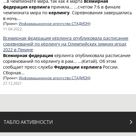
...в чемпионате мира, так как 4 марта
Всемирная
федерация
керлинга
приняла... ...счетом 7:6 в финале
чемпионата мира по
керлингу
. Соревнования завершились
в ночь...
(Проект:
Информационное агентство СТАДИОН
)
11.04.2022
Всемирная федерация кёрлинга опубликовала расписание
соревнований по кёрлингу на Олимпийских зимних играх
2022 в Пекине
Всемирная
федерация
кёрлинга опубликовала расписание
соревнований по кёрлингу в рам... ...(Китай). Об этом
сообщает пресс-служба
Федерации
керлинга
России.
Сборная...
(Проект:
Информационное агентство СТАДИОН
)
27.12.2021
ТАБЛО АКТИВНОСТИ