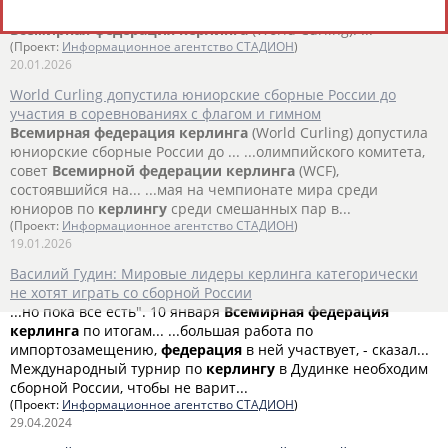
российских и... ...родная
федерация
волейбола (FIVB) и
Всемирная
федерация
керлинга
(World Curling). ...
(Проект:
Информационное агентство СТАДИОН
)
20.01.2026
World Curling допустила юниорские сборные России до
участия в соревнованиях с флагом и гимном
Всемирная
федерация
керлинга
(World Curling) допустила
юниорские сборные России до ... ...олимпийского комитета,
совет
Всемирной
федерации
керлинга
(WCF),
состоявшийся на... ...мая на чемпионате мира среди
юниоров по
керлингу
среди смешанных пар в...
(Проект:
Информационное агентство СТАДИОН
)
19.01.2026
Василий Гудин: Мировые лидеры керлинга категорически
не хотят играть со сборной России
...но пока все есть". 10 января
Всемирная
федерация
керлинга
по итогам... ...большая работа по
импортозамещению,
федерация
в ней участвует, - сказал...
Международный турнир по
керлингу
в Дудинке необходим
сборной России, чтобы не варит...
(Проект:
Информационное агентство СТАДИОН
)
29.04.2024