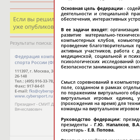
Основная цель федерации
- соде
деятельности и специальной пра
Если вы решили разместить информацию о х
обеспечения, интерактивных устр
уже опубликованных данных и хотите ее испр
В ее задачи входят
: организаци
развитие материально-техниче
компьютерных клубов, комьютер
Результаты поиска:
1 организаций
проведение благотворительных п
активных участников, работа с 
медицинской, социальной и пси
Федерация компьютерного
психологических исследований (
спорта России (ФКС России)
безопасности занимающихся компь
111397, г. Москва, Зеленый пр-т,
26-148
Тел.: (495) 916-33-78, 916-16-57
Смысл соревнований в компьютерн
Факс: 917-84-61
поле, созданном в рамках отдель
E-mail:
fks@cybersport.ru
по поражениям виртуального образ
www.cybersport.ru
виртуальных игровых единиц, у
(прохождения на время) для техни
Президент - СМИТ Дмитрий
команды на виртуальном игровом 
Вячеславович
Руководство федерации
: прези
президенты -
Г.Ю. Напалков
,
В.А
секретарь -
Е.В. Попова
.