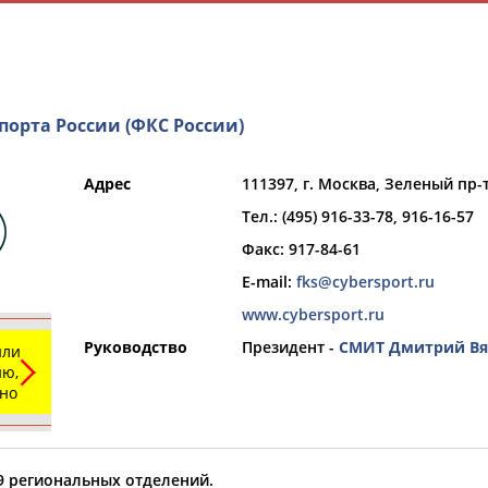
орта России (ФКС России)
Адрес
111397, г. Москва, Зеленый пр-т
Тел.: (495) 916-33-78, 916-16-57
и
РЕСУРСНАЯ ПЛОЩАДКА
ТАБЛО АК
Факс: 917-84-61
E-mail:
fks@cybersport.ru
www.cybersport.ru
Руководство
Президент -
СМИТ Дмитрий Вя
или
ю,
Вид спорта
ьно
Выберите из списка
59 региональных отделений.