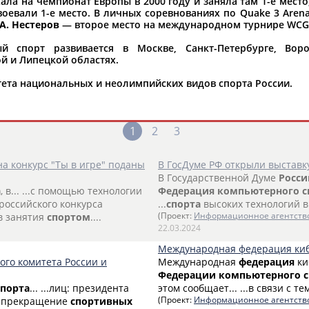
ла на чемпионат Европы в 2000 году и заняла там 1-е место;
оевали 1-е место. В личных соревнованиях по Quake 3 Arena 
А. Нестеров
— второе место на международном турнире WCG-
 спорт развивается в Москве, Санкт-Петербурге, Воро
й и Липецкой областях.
ета национальных и неолимпийских видов спорта России.
и"
1
2
3
а конкурс "Ты в игре" поданы
В ГосДуме РФ открыли выставк
В Государственной Думе
Росси
а
, в... ...с помощью технологии
Федерация
компьютерного
с
ероссийского конкурса
...
спорта
высоких технологий 
в занятия
спортом
....
(Проект:
Информационное агентств
22.03.2024
Международная федерация киб
го комитета России и
Международная
федерация
ки
Федерации
компьютерного
спорта
... ...лиц: президента
этом сообщает... ...в связи с т
ов, прекращение
спортивных
(Проект:
Информационное агентств