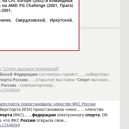
 на CPL Europe (2002) в командных
на AMD PG Challenge (2001, Прага)
2001.
неже, Свердловской, Иркутской,
у "Спорт высоких технологий"
йской
Федерации
состоялось торжест... ...киберспорт.
порта
России
... ...открытие выставки "
Спорт
высоких...
в
России
– компьютерному...
о СТАДИОН
)
ерспорта приостановила членство ФКС России
берспорта (IESF) приостановила членс... ...членство
спорта
(ФКС)... ...
федерации
электронного
спорта
. Об
ем, что ФКС
России
открыла свои...
о СТАДИОН
)