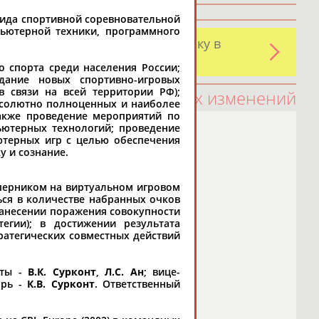
вида спортивной соревновательной
пьютерной техники, программного
и обнаружили какую-либо ошибку в
оятельно
о спорта среди населения России;
дание новых спортивно-игровых
 связи на всей территории РФ);
100 последних изменений
бсолютно полноценных и наиболее
также проведение мероприятий по
ютерных технологий; проведение
ютерных игр с целью обеспечения
 и сознание.
оперником на виртуальном игровом
ься в количестве набранных очков
 нанесении поражения совокупности
егии); в достижении результата
тратегических совместных действий
нты -
В.К. Сурконт
,
Л.С. Ан
; вице-
арь -
К.В. Сурконт
. Ответственный