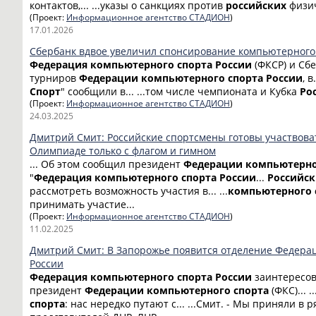
контактов,... ...указы о санкциях против
российских
физич
(Проект:
Информационное агентство СТАДИОН
)
17.01.2026
Сбербанк вдвое увеличил спонсирование компьютерного
Федерация
компьютерного
спорта
России
(ФКСР) и Сбе
турниров
Федерации
компьютерного
спорта
России
, 
Спорт
" сообщили в... ...том числе чемпионата и Кубка
Ро
(Проект:
Информационное агентство СТАДИОН
)
24.03.2025
Дмитрий Смит: Российские спортсмены готовы участвова
Олимпиаде только с флагом и гимном
... Об этом сообщил президент
Федерации
компьютерн
"
Федерация
компьютерного
спорта
России
...
Российск
рассмотреть возможность участия в... ...
компьютерного
принимать участие...
(Проект:
Информационное агентство СТАДИОН
)
11.02.2025
Дмитрий Смит: В Запорожье появится отделение Федера
России
Федерация
компьютерного
спорта
России
заинтересова
президент
Федерации
компьютерного
спорта
(ФКС)... 
спорта
: нас нередко путают с... ...Смит. - Мы приняли в