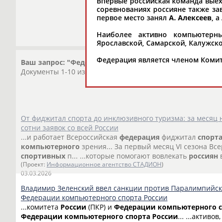
Впервые российская команда выеха
соревнованиях россияне также зав
первое место занял
А. Алексеев
, а
Наиболее активно компьютерный
Ярославской, Самарской, Калужско
Федерация является членом Комит
Ваш запрос: "Федерация компьютерного спорта Росси
Документы 1-10 из 24 найденных уникальных документов
От фиджитал спорта до инклюзивного туризма: за месяц н
сотни заявок со всей России
...и работает Всероссийская
федерация
фиджитал
спорт
компьютерного
зрения... За первый месяц VI сезона Вс
спортивных
п... ...которые помогают вовлекать
россиян
(Проект:
Информационное агентство СТАДИОН
)
03.03.2026
Владимир Зеленский ввел санкции против Паралимпийско
Федерации компьютерного спорта России
...комитета
России
(ПКР) и
Федерации
компьютерного
Федерации
компьютерного
спорта
России
... ...актив