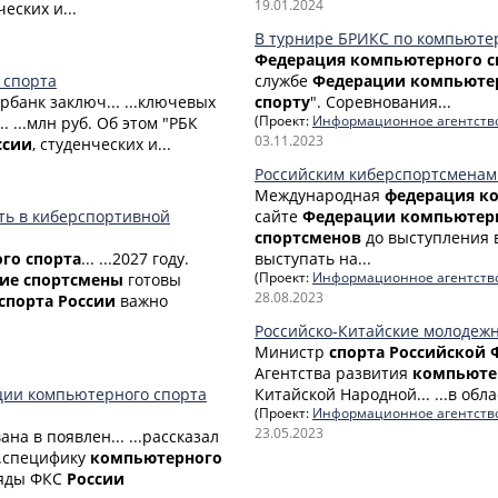
19.01.2024
еских и...
В турнире БРИКС по компьютер
Федерация
компьютерного
с
 спорта
службе
Федерации
компьюте
рбанк заключ... ...ключевых
спорту
". Соревнования...
в... ...млн руб. Об этом "РБК
(Проект:
Информационное агентств
03.11.2023
ссии
, студенческих и...
Российским киберспортсменам
Международная
федерация
к
ть в киберспортивной
сайте
Федерации
компьютер
спортсменов
до выступления в.
ого
спорта
... ...2027 году.
выступать на...
ие
спортсмены
готовы
(Проект:
Информационное агентств
28.08.2023
спорта
России
важно
Российско-Китайские молодежн
Министр
спорта
Российской
Агентства развития
компьюте
ции компьютерного спорта
Китайской Народной... ...в обл
(Проект:
Информационное агентств
23.05.2023
на в появлен... ...рассказал
...специфику
компьютерного
 ряды ФКС
России