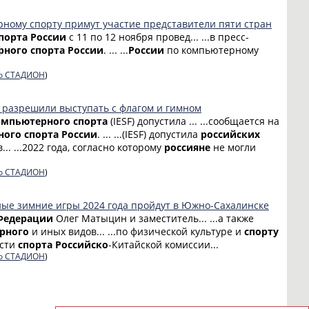
ному спорту примут участие представители пяти стран
порта
России
с 11 по 12 ноября провед... ...в пресс-
рного
спорта
России
. ... ...
России
по компьютерному
о СТАДИОН
)
 разрешили выступать с флагом и гимном
омпьютерного
спорта
(IESF) допустила ... ...сообщается на
ного
спорта
России
. ... ...(IESF) допустила
российских
.. ...2022 года, согласно которому
россияне
не могли
о СТАДИОН
)
ые зимние игры 2024 года пройдут в Южно-Сахалинске
Федерации
Олег Матыцин и заместитель... ...а также
рного
и иных видов... ...по физической культуре и
спорту
асти
спорта
Российско
-Китайской комиссии...
о СТАДИОН
)