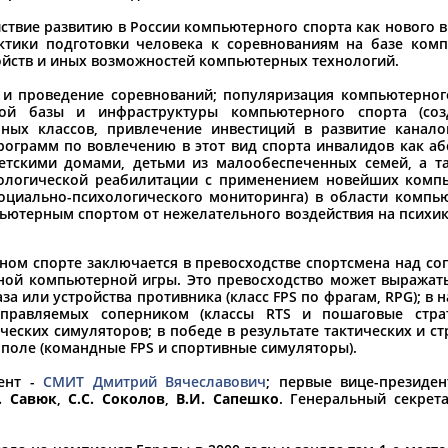
йствие развитию в России компьютерного спорта как нового 
ктики подготовки человека к соревнованиям на базе ком
орошо известной вам спортивной организации ил
ойств и иных возможностей компьютерных технологий.
авить, пожалуйста, вы можете это сделать самост
я и проведение соревнований; популяризация компьютерног
ской базы и инфраструктуры компьютерного спорта (соз
ных классов, привлечение инвестиций в развитие каналов
рограмм по вовлечению в этот вид спорта инвалидов как а
детскими домами, детьми из малообеспеченных семей, а 
хологической реабилитации с применением новейших компь
социально-психологического мониторинга) в области компь
ютерным спортом от нежелательного воздействия на психику
ом спорте заключается в превосходстве спортсмена над с
ной компьютерной игры. Это превосходство может выражат
а или устройства противника (класс FPS по фрагам, RPG); в
правляемых соперником (классы RTS и пошаговые страт
ческих симуляторов; в победе в результате тактических и с
поле (командные FPS и спортивные симуляторы).
дент -
СМИТ Дмитрий Вячеславович
; первые вице-президе
. Савюк
,
С.С. Соколов
,
В.И. Сапешко
. Генеральный секрет