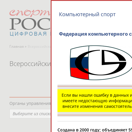
Компьютерный спорт
Федерация компьютерного сп
Главная »
Всероссийские спортивные организации
Всероссийские спортивные организаци
Если вы нашли ошибку в данных 
имеете недостающую информаци
Органы управления, федерации, ВУЗы, Академии и т.п.
внесите изменения самостоятел
Выберите из списка
Создана в 2000 году; объединяет 