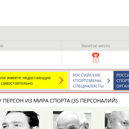
Каримжан
Аделя
Андрей
АБДРАХМАНОВ
АБДРАХМАНОВА
АБДУВАЛИЕВ
Абдула
Магомед
Назир
ия
Занятое место
АБДУЛЖАЛИЛОВ
АБДУЛКАГИРОВ
АБДУЛЛАЕВ
3
естном спортсмене, тренере, специалисте или исправит
х героев! Герои спорта - это одни из главных патриотов
РОССИЙСКИЕ
РОСС
 или имеете недостающую
СПОРТСМЕНЫ,
СПОР
 самостоятельно
СПЕЦИАЛИСТЫ
ОРГА
 ПЕРСОН ИЗ МИРА СПОРТА (35 ПЕРСОНАЛИЙ)
Рустам
Магомед
Нурлан
АБДУРАШИДОВ
АБДУСАЛАМОВ
АБДЫКАЛЫКОВ