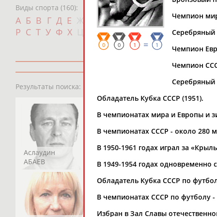
Виды спорта (160):
Чемпион мира
Дат
А
Б
В
Г
Д
Е
Ж
З
И
К
Л
М
Н
О
П
с
Р
С
Т
У
Ф
Х
Ц
Ч
Ш
Щ
Э
Ю
Я
Серебряный 
=
0
0
1
1
Чемпион Евро
Чемпион СССР
Серебряный (
13181
персон
Результаты поиска:
Обладатель Кубка СССР (1951).
В чемпионатах мира и Европы и з
В чемпионатах СССР - около 280 м
В 1950-1961 годах играл за «Крыль
Аслаудин
Елена
Мария
АБАЕВ
АБАИМОВА
АБАКУМОВА
В 1949-1954 годах одновременно с
Обладатель Кубка СССР по футболу
В чемпионатах СССР по футболу - 
Избран в Зал Славы отечественног