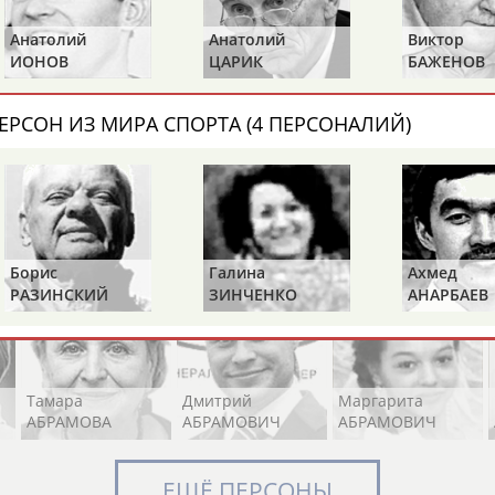
Анатолий
Анатолий
Виктор
ИОНОВ
ЦАРИК
БАЖЕНОВ
Элизабет
Захария
Александр
АБРААМЯН
АБРАМАШВИЛИ
АБРАМОВ
ЕРСОН ИЗ МИРА СПОРТА (4 ПЕРСОНАЛИЙ)
Павел
Дарья
Екатерина
АБРАМОВ
АБРАМОВА
АБРАМОВА
Борис
Галина
Ахмед
РАЗИНСКИЙ
ЗИНЧЕНКО
АНАРБАЕВ
Тамара
Дмитрий
Маргарита
АБРАМОВА
АБРАМОВИЧ
АБРАМОВИЧ
ЕЩЁ ПЕРСОНЫ