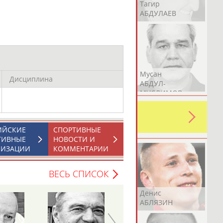
Герман
Рамазан
Тагир
АБДУЛАЕВ
АБДУЛАЕВ
АБДУЛАЕВ
Аслан
Эмиль
Мусан
Дисциплина
АБДУЛЛИН
АБДУЛЛИН
АБДУЛ-
МУСЛИМОВ
ь какую-либо ошибку в уже
 своей страны!
ИЙСКИЕ
СПОРТИВНЫЕ
ТИВНЫЕ
НОВОСТИ И
НИЗАЦИИ
КОММЕНТАРИИ
ВЕСЬ СПИСОК
Эдуард
Уулу Азамат
Денис
АБЗАЛИМОВ
АБИБИЛЛА
АБЛЯЗИН