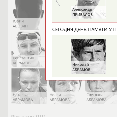
Рафаэль
Александр
ГРАЧ
ПРИВАЛОВ
Юрий
Никита
Виктор
АБОВЯН
АБОЗОВИК
АБОИМОВ
СЕГОДНЯ ДЕНЬ ПАМЯТИ У П
Константин
Константин
Николай
АБРАМОВ
АБРАМОВ
АБРАМОВ
Николай
АБРАМОВ
Наталья
Нелли
Светлана
АБРАМОВА
АБРАМОВА
АБРАМОВА
63 персон из 13181