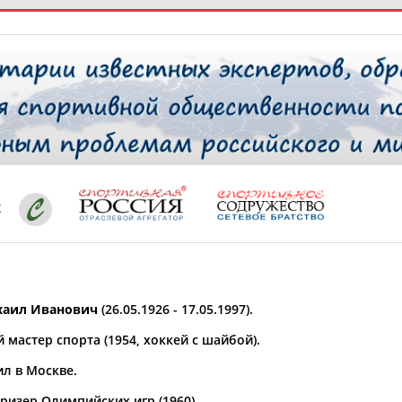
РЕСУРСНАЯ ПЛОЩАДКА
ТАБЛО АК
 специалисты
х
ставляет регион*
 выбран
аил Иванович
(26.05.1926 - 17.05.1997).
* для действующих спортсменов
то рождения
мастер спорта (1954, хоккей с шайбой).
 выбран
ил в Москве.
ион проживания
 выбран
ризер Олимпийских игр (1960).