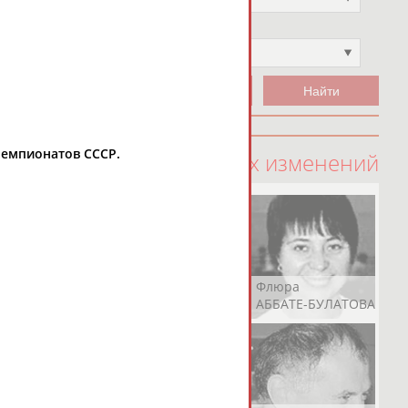
Чемпион
Не выбран
 чемпионатов СССР.
100 последних изменений
Рамазан
Ростом
Флюра
АБАЧАРАЕВ
АБАШИДЗЕ
АББАТЕ-БУЛАТОВА