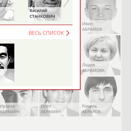
Василий
Евгений
СТАНКОВИЧ
ЗИМИН
Андрей
Валерий
Иван
АБРАМОВ
АБРАМОВ
АБРАМОВ
ВЕСЬ СПИСОК
Екатерина
Ирина
Лидия
АБРАМОВА
АБРАМОВА
АБРАМОВА
Иракли
Осеп
Рамиль
АБРАМЯН
АБРАМЯН
АБРАРОВ