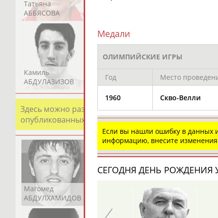
Татьяна
Акжана
Артур
АББЯСОВА
АБДИКАРИМОВА
АБДРАХМАНОВ
Медали
ОЛИМПИЙСКИЕ ИГРЫ
Камиль
Загалав
Камалудин
Год
Место проведен
АБДУЛАЗИЗОВ
АБДУЛБЕКОВ
АБДУЛДАУДОВ
1960
Скво-Велли
Здесь можно разместить информацию о хорошо изв
опубликованных записях. Страна должна знать свои
Если вы нашли ошибку в данных
информацию, внесите изменения
СЕГОДНЯ ДЕНЬ РОЖДЕНИЯ У
Магомед
Шамиль
Адлан
АБДУЛХАМИДОВ
АБДУРАХМАНОВ
АБДУРАШИДОВ