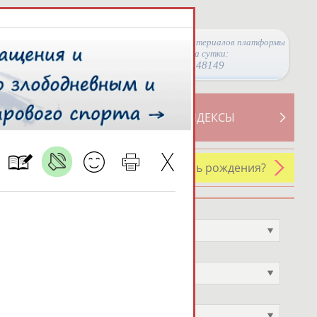
Просмотры материалов платформы
за сутки:
48149
ТИВНОСТИ
СВОДНЫЕ ИНДЕКСЫ
У кого сегодня день рождения?
Профессия
Не выбран
Спортивное звание
Не выбран
Учёное звание
Не выбран