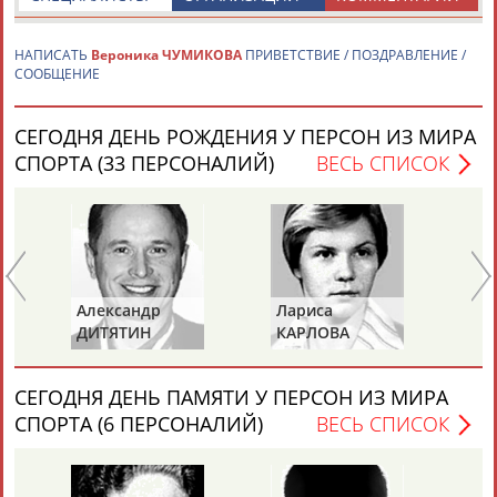
НАПИСАТЬ
Вероника ЧУМИКОВА
ПРИВЕТСТВИЕ / ПОЗДРАВЛЕНИЕ /
СООБЩЕНИЕ
СЕГОДНЯ ДЕНЬ РОЖДЕНИЯ У ПЕРСОН ИЗ МИРА
Каримжан
Аделя
Андрей
Герман
СПОРТА (33 ПЕРСОНАЛИЙ)
ВЕСЬ СПИСОК
АБДРАХМАНОВ
АБДРАХМАНОВА
АБДУВАЛИЕВ
АБДУЛАЕВ
Рамазан
Тагир
Камиль
Загалав
Александр
Лариса
Пе
АБДУЛАЕВ
АБДУЛАЕВ
АБДУЛАЗИЗОВ
АБДУЛБЕКОВ
ДИТЯТИН
КАРЛОВА
Т
СЕГОДНЯ ДЕНЬ ПАМЯТИ У ПЕРСОН ИЗ МИРА
Камалудин
Абдула
Магомед
Назир
СПОРТА (6 ПЕРСОНАЛИЙ)
ВЕСЬ СПИСОК
АБДУЛДАУДОВ
АБДУЛЖАЛИЛОВ
АБДУЛКАГИРОВ
АБДУЛЛАЕВ