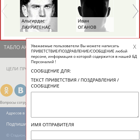
ЕЩЁ ПЕРСОНЫ
Альгирдас
Иван
Бо
24 персон из 13181
ЛАУРИТЕНАС
ОГАНОВ
Ц
Уважаемые пользователи Вы можете написать
ТАБЛО АКТИВНОСТИ
ПРИВЕТСТВИЕ/ПОЗДРАВЛЕНИЕ/СООБЩЕНИЕ любой
персоне, информация о которой содержится в нашей БД
Персоналий !
ЦЕЛИ ПРОЕКТА
КОНТАКТЫ
НАШИ КНОПКИ
РЕКЛАМА
СООБЩЕНИЕ ДЛЯ:
ТЕКСТ ПРИВЕТСТВИЯ / ПОЗДРАВЛЕНИЯ /
СООБЩЕНИЕ
Вопросы сотрудничества и совместной деятельности
inform@infosport.ru
Адресов в новостной рассылке: 996
Подпишись
ИМЯ ОТПРАВИТЕЛЯ
©
Стадион, 1998-2026