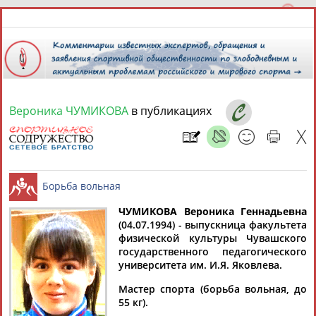
Вероника ЧУМИКОВА
в публикациях
7 августа 2026 года,
14:37
СПОРТСМЕНЫ, ТРЕНЕРЫ И СПЕЦИАЛИСТЫ
13181
персон
Расширенный поиск
Найдено:
ЧУМИКОВА Вероника Геннадьевна
(04.07.1994) - выпускница факультета
физической культуры Чувашского
Борьба вольная
государственного педагогического
университета им. И.Я. Яковлева.
Мастер спорта (борьба вольная, до
Аслаудин
Елена
Мария
Юлия
55 кг).
АБАЕВ
АБАИМОВА
АБАКУМОВА
АБАЛАКИНА