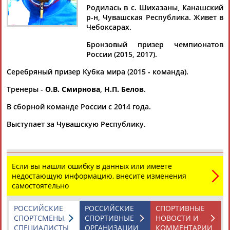
Родилась в с. Шихазаны, Канашский
р-н, Чувашская Республика. Живет в
Чебоксарах.
Бронзовый призер чемпионатов
Дмитрий
Тамилла
Рамазан
Ростом
России (2015, 2017).
АБАРЕНОВ
АБАСОВА
АБАЧАРАЕВ
АБАШИДЗЕ
Серебряный призер Кубка мира (2015 - команда).
Тренеры -
О.В. Смирнова
,
Н.П. Белов
.
Флюра
Татьяна
Акжана
Артур
В сборной команде России с 2014 года.
АББАТЕ-
АББЯСОВА
АБДИКАРИМОВА
АБДРАХМАНОВ
Выступает за Чувашскую Республику.
БУЛАТОВА
Если вы нашли ошибку в данных или имеете
недостающую информацию, внесите изменения
самостоятельно
РОССИЙСКИЕ
РОССИЙСКИЕ
СПОРТИВНЫЕ
СПОРТСМЕНЫ,
СПОРТИВНЫЕ
НОВОСТИ И
СПЕЦИАЛИСТЫ
ОРГАНИЗАЦИИ
КОММЕНТАРИИ