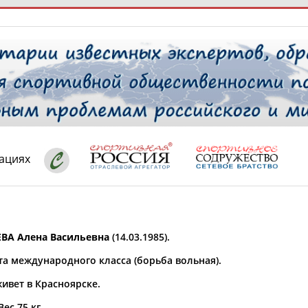
РЕСУРСНАЯ ПЛОЩАДКА
ТАБЛО АК
 специалисты
кациях
ставляет регион*
 выбран
ВА Алена Васильевна
(14.03.1985).
* для действующих спортсменов
то рождения
та международного класса (борьба вольная).
 выбран
ивет в Красноярске.
ион проживания
 выбран
Вес 75 кг.