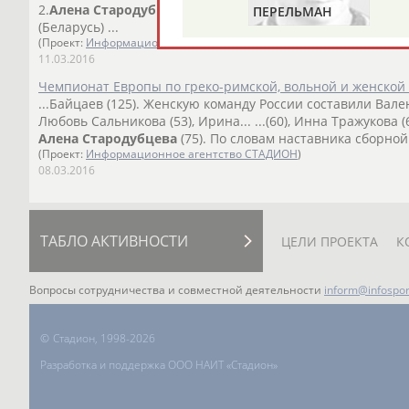
2.
Алена
Стародубцева
(Россия) 3.Алла Черкасова (Украи
ПЕРЕЛЬМАН
(Беларусь) ...
(ПЕРЛЬМАН)
(Проект:
Информационное агентство СТАДИОН
)
11.03.2016
Чемпионат Европы по греко-римской, вольной и женской 
...Байцаев (125). Женскую команду России составили Вален
Любовь Сальникова (53), Ирина... ...(60), Инна Тражукова (
Алена
Стародубцева
(75). По словам наставника сборной 
(Проект:
Информационное агентство СТАДИОН
)
08.03.2016
ТАБЛО АКТИВНОСТИ
ЦЕЛИ ПРОЕКТА
К
Вопросы сотрудничества и совместной деятельности
inform@infospor
©
Стадион, 1998-2026
Разработка и поддержка ООО НАИТ «Стадион»