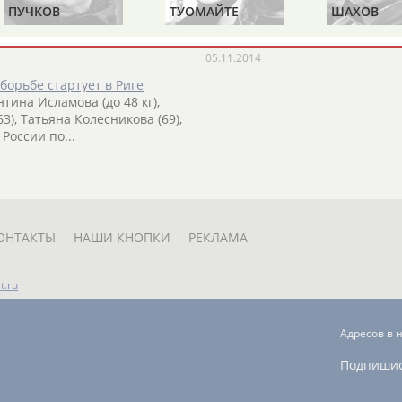
на) и Василиса Марзалюк
...1) До 69 кг Наталья Воробь
ПУЧКОВ
ТУОМАЙТЕ
ШАХОВ
кг
Алена
Стародубцева
, Татья
(Проект:
Информационное агентств
05.11.2014
борьбе стартует в Риге
тина Исламова (до 48 кг),
63), Татьяна Колесникова (69),
России по...
ОНТАКТЫ
НАШИ КНОПКИ
РЕКЛАМА
t.ru
Адресов в 
Подпиши