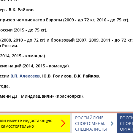
ер -
В.К. Райков
.
а рождения
по
чч
мм
год
чч
мм
год
ризер чемпионатов Европы (2009 - до 72 кг; 2016 - до 75 кг).
ссии (2015 - до 75 кг).
008, 2010 - до 72 кг) и бронзовый (2007, 2009, 2011 - до 72 кг;
 России.
014, 2015 - команда).
х наций (2014, 2015 - команда).
оссии
В.П. Алексеев
,
Ю.В. Голиков
,
В.К. Райков
.
года.
мени Д.Г. Миндиашвили» (Красноярск).
РОССИЙСКИЕ
РОСС
 или имеете недостающую
СПОРТСМЕНЫ,
СПОР
 самостоятельно
СПЕЦИАЛИСТЫ
ОРГА