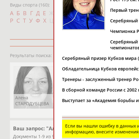
Виды спорта (160):
Первый трен
Дат
А
Б
В
Г
Д
Е
Ж
З
И
К
Л
М
Н
О
П
с
Р
С
Т
У
Ф
Х
Ц
Ч
Ш
Щ
Э
Ю
Я
Серебряный п
Чемпионка Ро
Серебряный (2
чемпионатов
1
персона
Результаты поиска:
Серебряный призер Кубков мира (2
Обладательница Кубков европейски
Тренеры - заслуженный тренер Р
В сборной команде России с 2002 
Алена
Выступает за «Академия борьбы и
СТАРОДУБЦЕВА
Если вы нашли ошибку в данных
Ваш запрос: "Алена СТАРОДУБЦЕВА"
информацию, внесите изменения
Документы 1-9 из 9 найденных уникальных документов