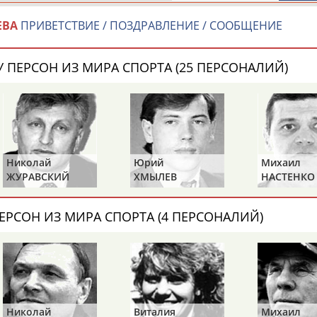
ЕВА
ПРИВЕТСТВИЕ / ПОЗДРАВЛЕНИЕ / СООБЩЕНИЕ
енской борьбе
Сегодня в Латвии стартует че
 Щербакова До 68 кг.
Алена
борьбе
...Байцаев (125). Женскую кома
 ПЕРСОН ИЗ МИРА СПОРТА (25 ПЕРСОНАЛИЙ)
Любовь Сальникова (53), Ирина..
Алена
Стародубцева
(75). По 
(Проект:
Информационное агентств
08.03.2016
реева и
Алена
Стародубцева
.
ильда Ривьер (франция) - 2:4 1/4
Итоги второго дня чемпионата
я) - 0:10. ...
Наталья Малышева, Светлана 
победительницами чемпионата 
Николай
Юрий
Михаил
Санжеева и Кристина Еремина
ЖУРАВСКИЙ
ХМЫЛЕВ
НАСТЕНКО
Екатериной...
етербурге
(Проект:
Информационное агентств
ы Валентина Исламова и
26.04.2015
зинская, до 75 кг - Екатерина
ЕРСОН ИЗ МИРА СПОРТА (4 ПЕРСОНАЛИЙ)
 кг в Санкт-Петербурге...
Наталья Воробьева возглавит 
Санкт–Петербурге
...укратный призер чемпионат
чемпионата мира-2011),
Алена
борьбе. Результаты дня.
(Проект:
Информационное агентств
01.03.2015
Алены
Стародубцевой
,
кг 1.Ясемин Адар (Турция)
Наталья Воробьева возглавит 
Николай
Виталия
Михаил