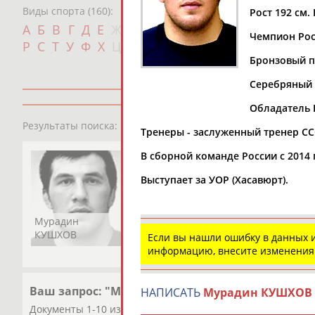
Виды спорта (160):
Рост 192 см. 
Дат
А
Б
В
Г
Д
Е
Ж
З
И
К
Л
М
Н
О
П
Чемпион Росс
с
Р
С
Т
У
Ф
Х
Ц
Ч
Ш
Щ
Э
Ю
Я
Бронзовый п
Серебряный п
Обладатель К
1
персона
Результаты поиска:
Тренеры - заслуженный тренер СС
В сборной команде России с 2014 
Выступает за УОР (Хасавюрт).
Мурадин
КУШХОВ
Если вы нашли ошибку в данных
информацию, внесите изменения
Ваш запрос: "Мурадин КУШХОВ"
НАПИСАТЬ
Мурадин КУШХОВ
Документы 1-10 из 10 найденных уникальных документов