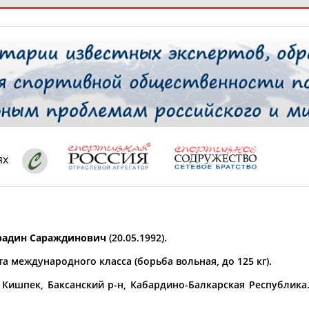
РЕСУРСНАЯ ПЛОЩАДКА
ТАБЛО АК
 специалисты
ях
ставляет регион*
 выбран
адин Сараждинович
(20.05.1992).
* для действующих спортсменов
то рождения
а международного класса (борьба вольная, до 125 кг).
 выбран
. Кишпек, Баксанский р-н, Кабардино-Балкарская Республика.
ион проживания
 выбран