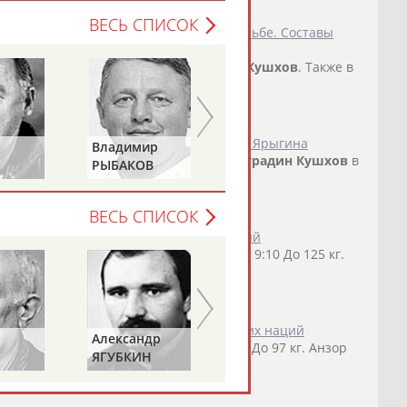
ВЕСЬ СПИСОК
ся чемпионат мира по спортивной борьбе. Составы
се". Махова будет страховать
Мурадин
Кушхов
. Также в
ебедев...
о СТАДИОН
)
ов стали победителями турнира Ивана Ярыгина
Владимир
Александр
лом (Монголия), еще один россиянин
Мурадин
Кушхов
в
РЫБАКОВ
ДИТЯТИН
поединке...
о СТАДИОН
)
ВЕСЬ СПИСОК
рьбе завоевала Кубок европейских наций
 кг. Азрет Шогенов - Асламбек Алборов - 9:10 До 125 кг.
сов - 3:0 ...
о СТАДИОН
)
 по вольной борьбе на Кубок европейских наций
Александр
Геннадий
едов. До 86 кг. Шамиль Кудиямагомедов. До 97 кг. Анзор
ЯГУБКИН
ТУРЕЦКИЙ
Кушхов
. ...
о СТАДИОН
)