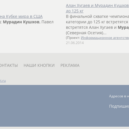
Алан Хугаев и Мурадин Кушхов 
до 125 кг
 на Кубке мира в США
В финальной схватке чемпионат
);
Мурадин
Кушхов
, Павел
категории до 125 кг встретятся 
встретятся Алан Хугаев и
Мура
(Северная Осетия)...
(Проект:
Информационное агентств
21.06.2014
ОНТАКТЫ
НАШИ КНОПКИ
РЕКЛАМА
t.ru
Адресов в 
Подпиши