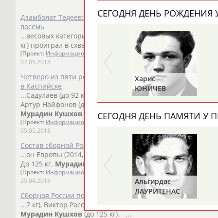
СЕГОДНЯ ДЕНЬ РОЖДЕНИЯ У
Дзамболат Тедеев: Немного жаль, что золотых медалей ше
восемь
...весовых категориях российские борцы остались без ме
кг) проиграл в схватке за третье место, а...
(Проект:
Информационное агентство СТАДИОН
)
07.05.2018
Четверо из пяти российских борцов-вольников вышли в
Харис
в Каспийске
ЮНИЧЕВ
...Садулаев (до 92 кг), Гаджимурад Рашидов (до 61 кг),
Мур
Артур Найфонов (до 86 кг). ... ...(Россия) - Кирилл Мешков (
Мурадин
Кушхов
(Россия) - Данило Картавый (Украина) - 5
СЕГОДНЯ ДЕНЬ ПАМЯТИ У П
(Проект:
Информационное агентство СТАДИОН
)
05.05.2018
Состав сборной России по вольной борьбе на ЧЕ-2018 в К
...он Европы (2014, 2015). До 97 кг. Владислав Байцаев - 
До 125 кг.
Мурадин
Кушхов
...
(Проект:
Информационное агентство СТАДИОН
)
Альгирдас
25.04.2018
ЛАУРИТЕНАС
Сборная России по вольной борьбе стала серебряным пр
...7 кг), Виктор Рассадин (до 61 кг), Халил Аминов (до 70 кг),
Мурадин
Кушхов
(до 125 кг). ...