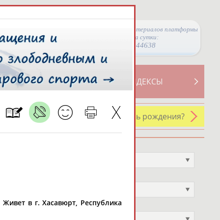
Просмотры материалов платформы
за сутки:
44638
ТИВНОСТИ
СВОДНЫЕ ИНДЕКСЫ
У кого сегодня день рождения?
Профессия
Не выбран
Спортивное звание
Не выбран
 Живет в г. Хасавюрт, Республика
Учёное звание
Не выбран