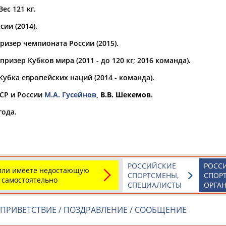
Вес 121 кг.
а рождения
ии (2014).
по
чч
мм
год
чч
мм
год
ризер чемпионата России (2015).
ризер Кубков мира (2011 - до 120 кг; 2016 команда).
убка европейских наций (2014 - команда).
СР и России
М.А. Гусейнов
,
В.В. Шекемов
.
года.
РОССИЙСКИЕ
РОСС
 или имеете недостающую
СПОРТСМЕНЫ,
СПОР
 самостоятельно
СПЕЦИАЛИСТЫ
ОРГА
ПРИВЕТСТВИЕ / ПОЗДРАВЛЕНИЕ / СООБЩЕНИЕ