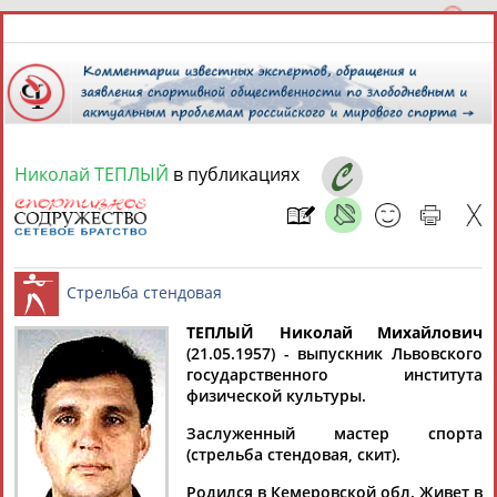
Николай ТЕПЛЫЙ
в публикациях
8 августа 2026 года,
21:01
СПОРТСМЕНЫ, ТРЕНЕРЫ И СПЕЦИАЛИСТЫ
ТЕПЛЫЙ Николай Михайлович
2
персоны
Расширенный поиск
Найдено:
(21.05.1957) - выпускник Львовского
государственного института
Стрельба стендовая
физической культуры.
Заслуженный мастер спорта
(стрельба стендовая, скит).
Николай
Николай
Родился в Кемеровской обл. Живет в