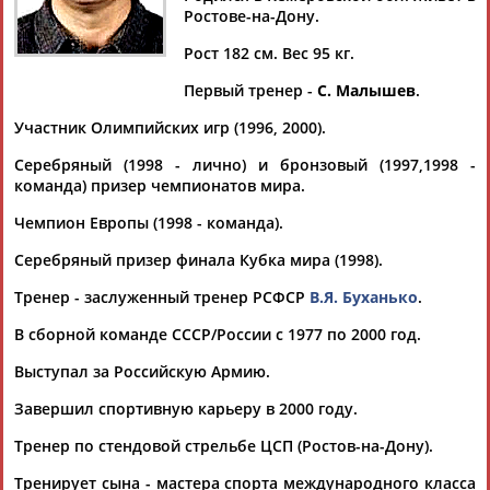
ТЕПЛЫЙ
ТЕПЛЫЙ
Ростове-на-Дону.
Рост 182 см. Вес 95 кг.
Ваш запрос: "Николай ТЕПЛЫЙ"
Первый тренер -
С. Малышев
.
По условиям запроса публикаций нет
Участник Олимпийских игр (1996, 2000).
Серебряный (1998 - лично) и бронзовый (1997,1998 -
команда) призер чемпионатов мира.
Чемпион Европы (1998 - команда).
Серебряный призер финала Кубка мира (1998).
ТАБЛО АКТИВНОСТИ
Тренер - заслуженный тренер РСФСР
В.Я. Буханько
.
В сборной команде СССР/России с 1977 по 2000 год.
ЦЕЛИ ПРОЕКТА
КОНТАКТЫ
НАШИ КНОПКИ
РЕКЛАМА
Выступал за Российскую Армию.
Завершил спортивную карьеру в 2000 году.
Тренер по стендовой стрельбе ЦСП (Ростов-на-Дону).
Вопросы сотрудничества и совместной деятельности
inform@infosport.ru
Тренирует сына - мастера спорта международного класса