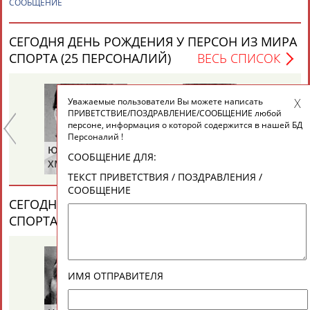
СООБЩЕНИЕ
СЕГОДНЯ ДЕНЬ РОЖДЕНИЯ У ПЕРСОН ИЗ МИРА
СПОРТА (25 ПЕРСОНАЛИЙ)
ВЕСЬ СПИСОК
Уважаемые пользователи Вы можете написать
ПРИВЕТСТВИЕ/ПОЗДРАВЛЕНИЕ/СООБЩЕНИЕ любой
персоне, информация о которой содержится в нашей БД
Персоналий !
Юрий
Михаил
Па
СООБЩЕНИЕ ДЛЯ:
ХМЫЛЕВ
НАСТЕНКО
М
ТЕКСТ ПРИВЕТСТВИЯ / ПОЗДРАВЛЕНИЯ /
СООБЩЕНИЕ
СЕГОДНЯ ДЕНЬ ПАМЯТИ У ПЕРСОН ИЗ МИРА
СПОРТА (4 ПЕРСОНАЛИЙ)
ВЕСЬ СПИСОК
ИМЯ ОТПРАВИТЕЛЯ