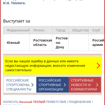
Адресов в новостной рассылке: 996
Н.Н. Теплого
.
Подпишись
©
Стадион, 1998-2026
Выступает за
Разработка и поддержка ООО НАИТ «Стадион»
Федеральный
Регион
Город
Общество
Клуб
Ростов-
Ростовская
Россий
Южный
на-
область
армия
Дону
Если вы нашли ошибку в данных или имеете
недостающую информацию, внесите изменения
самостоятельно
РОССИЙСКИЕ
РОССИЙСКИЕ
СПОРТИВНЫЕ
СПОРТСМЕНЫ,
СПОРТИВНЫЕ
НОВОСТИ И
СПЕЦИАЛИСТЫ
ОРГАНИЗАЦИИ
КОММЕНТАРИИ
НАПИСАТЬ
Николай ТЕПЛЫЙ
ПРИВЕТСТВИЕ / ПОЗДРАВЛЕНИЕ /