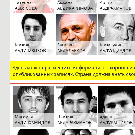
Татьяна
Акжана
Артур
АББЯСОВА
АБДИКАРИМОВА
АБДРАХМАНОВ
Камиль
Загалав
Камалудин
АБДУЛАЗИЗОВ
АБДУЛБЕКОВ
АБДУЛДАУДОВ
Здесь можно разместить информацию о хорошо изв
опубликованных записях. Страна должна знать свои
Магомед
Шамиль
Адлан
АБДУЛХАМИДОВ
АБДУРАХМАНОВ
АБДУРАШИДОВ