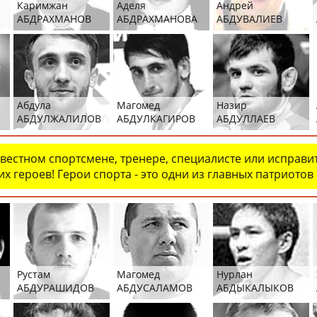
Каримжан
Аделя
Андрей
АБДРАХМАНОВ
АБДРАХМАНОВА
АБДУВАЛИЕВ
Абдула
Магомед
Назир
АБДУЛЖАЛИЛОВ
АБДУЛКАГИРОВ
АБДУЛЛАЕВ
естном спортсмене, тренере, специалисте или исправит
х героев! Герои спорта - это одни из главных патриотов
Рустам
Магомед
Нурлан
АБДУРАШИДОВ
АБДУСАЛАМОВ
АБДЫКАЛЫКОВ