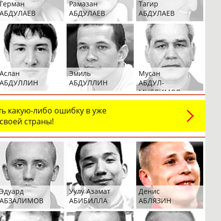
Герман
Рамазан
Тагир
АБДУЛАЕВ
АБДУЛАЕВ
АБДУЛАЕВ
Аслан
Эмиль
Мусан
АБДУЛЛИН
АБДУЛЛИН
АБДУЛ-
МУСЛИМОВ
ь какую-либо ошибку в уже
 своей страны!
Эдуард
Уулу Азамат
Денис
АБЗАЛИМОВ
АБИБИЛЛА
АБЛЯЗИН