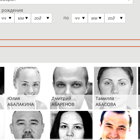
а рождения
по
чч
мм
год
чч
мм
год
Юлия
Дмитрий
Тамилла
АБАЛАКИНА
АБАРЕНОВ
АБАСОВА