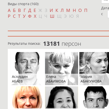
Виды спорта (160):
Дат
А
Б
В
Г
Д
Е
Ж
З
И
К
Л
М
Н
О
П
с
Р
С
Т
У
Ф
Х
Ц
Ч
Ш
Щ
Э
Ю
Я
13181
персон
Результаты поиска:
Аслаудин
Елена
Мария
АБАЕВ
АБАИМОВА
АБАКУМОВА