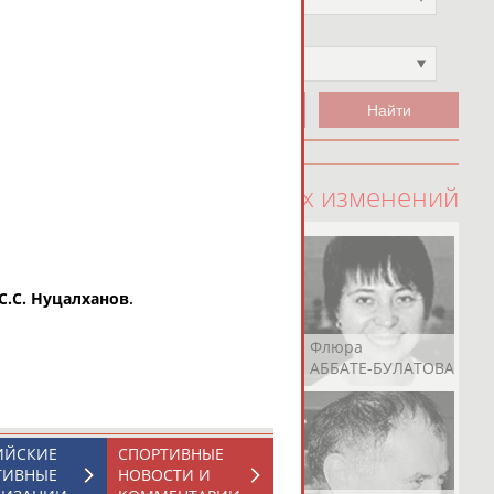
Чемпион
Не выбран
100 последних изменений
С.С. Нуцалханов
.
Рамазан
Ростом
Флюра
АБАЧАРАЕВ
АБАШИДЗЕ
АББАТЕ-БУЛАТОВА
ИЙСКИЕ
СПОРТИВНЫЕ
ТИВНЫЕ
НОВОСТИ И