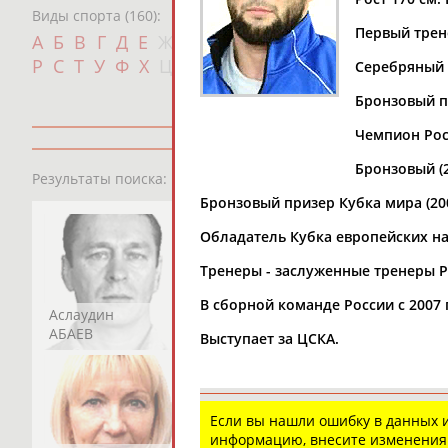
Виды спорта (160):
Первый трен
Дат
А
Б
В
Г
Д
Е
Ж
З
И
К
Л
М
Н
О
П
с
Р
С
Т
У
Ф
Х
Ц
Ч
Ш
Щ
Э
Ю
Я
Серебряный п
Бронзовый пр
Чемпион Росси
Бронзовый (2
13181
персон
Результаты поиска:
Бронзовый призер Кубка мира (200
Обладатель Кубка европейских нац
Тренеры - заслуженные тренеры 
В сборной команде России с 2007 
Аслаудин
Елена
Мария
АБАЕВ
АБАИМОВА
АБАКУМОВА
Выступает за ЦСКА.
Если вы нашли ошибку в данных
информацию, внесите изменения