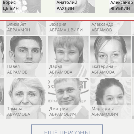
Борис
Анатолий
Александр
ЦЫБИН
РАХЛИН
ЯГУБКИН
Элизабет
Захария
Александр
АБРААМЯН
АБРАМАШВИЛИ
АБРАМОВ
Павел
Дарья
Екатерина
АБРАМОВ
АБРАМОВА
АБРАМОВА
Тамара
Дмитрий
Маргарита
АБРАМОВА
АБРАМОВИЧ
АБРАМОВИЧ
ЕЩЁ ПЕРСОНЫ