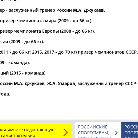
ер - заслуженный тренер России
М.А. Джукаев
.
а рождения
по
чч
мм
год
чч
мм
год
ризер чемпионата мира (2009 - до 66 кг).
изер чемпионата Европы (2008 - до 66 кг).
и (2009 - до 66 кг).
011 - до 66 кг; 2015, 2017 - до 70 кг) призер чемпионатов СССР.
9 - команда).
ий (2015 - команда).
России
М.А. Джукаев
,
Ж.А. Умаров
, заслуженный тренер СССР
года.
Юлия
Дмитрий
Тамилла
АБАЛАКИНА
АБАРЕНОВ
АБАСОВА
РОССИЙСКИЕ
РОСС
 или имеете недостающую
СПОРТСМЕНЫ,
СПОР
 самостоятельно