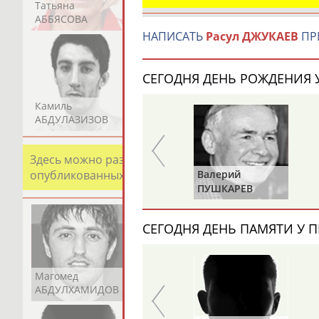
Татьяна
Акжана
Артур
АББЯСОВА
АБДИКАРИМОВА
АБДРАХМАНОВ
НАПИСАТЬ
Расул ДЖУКАЕВ
ПР
СЕГОДНЯ ДЕНЬ РОЖДЕНИЯ У
Камиль
Загалав
Камалудин
АБДУЛАЗИЗОВ
АБДУЛБЕКОВ
АБДУЛДАУДОВ
Здесь можно разместить информацию о хорошо изв
Харис
Валерий
опубликованных записях. Страна должна знать свои
ЮНИЧЕВ
ПУШКАРЕВ
СЕГОДНЯ ДЕНЬ ПАМЯТИ У П
Магомед
Шамиль
Адлан
АБДУЛХАМИДОВ
АБДУРАХМАНОВ
АБДУРАШИДОВ