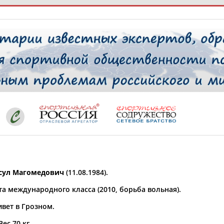
РЕСУРСНАЯ ПЛОЩАДКА
ТАБЛО АК
 специалисты
ставляет регион*
 выбран
сул Магомедович
(11.08.1984).
* для действующих спортсменов
то рождения
а международного класса (2010, борьба вольная).
 выбран
ивет в Грозном.
ион проживания
 выбран
Вес 70 кг.