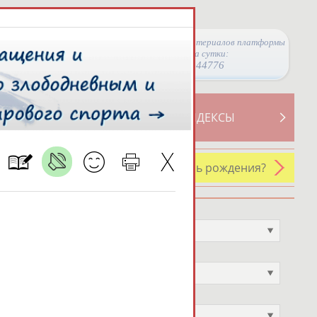
Просмотры материалов платформы
за сутки:
44776
ТИВНОСТИ
СВОДНЫЕ ИНДЕКСЫ
У кого сегодня день рождения?
Профессия
Не выбран
Спортивное звание
Не выбран
Учёное звание
Не выбран