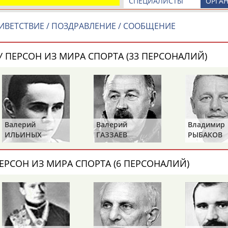
СПЕЦИАЛИСТЫ
ОРГА
Каримжан
Аделя
Андрей
АБДРАХМАНОВ
АБДРАХМАНОВА
АБДУВАЛИЕВ
ИВЕТСТВИЕ / ПОЗДРАВЛЕНИЕ / СООБЩЕНИЕ
 ПЕРСОН ИЗ МИРА СПОРТА (33 ПЕРСОНАЛИЙ)
Абдула
Магомед
Назир
АБДУЛЖАЛИЛОВ
АБДУЛКАГИРОВ
АБДУЛЛАЕВ
естном спортсмене, тренере, специалисте или исправит
Валерий
Валерий
Владимир
х героев! Герои спорта - это одни из главных патриотов
ИЛЬИНЫХ
ГАЗЗАЕВ
РЫБАКОВ
ЕРСОН ИЗ МИРА СПОРТА (6 ПЕРСОНАЛИЙ)
Рустам
Магомед
Нурлан
АБДУРАШИДОВ
АБДУСАЛАМОВ
АБДЫКАЛЫКОВ