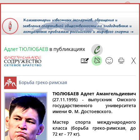
Адлет ТЮЛЮБАЕВ
в публикациях
7 августа 2026 года,
17:03
СПОРТСМЕНЫ, ТРЕНЕРЫ И СПЕЦИАЛИСТЫ
ТЮЛЮБАЕВ Адлет Амангельдиевич
1
персона
Расширенный поиск
Найдено:
(27.11.1995) - выпускник Омского
государственного университета
Борьба греко-римская
имени Ф. М. Достоевского.
Мастер спорта международного
класса (борьба греко-римская, до
72 кг - 77 кг).
Адлет