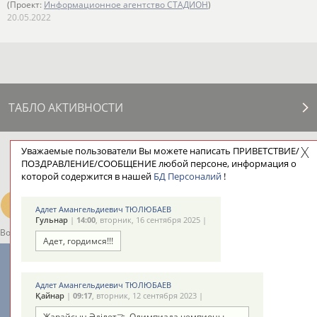
(Проект:
Информационное агентство СТАДИОН
)
20.05.2022
ТАБЛО АКТИВНОСТИ
Уважаемые пользователи Вы можете написать ПРИВЕТСТВИЕ/
ЦЕЛИ ПРОЕКТА
КОНТАКТЫ
НАШИ КНОПКИ
РЕКЛАМА
ПОЗДРАВЛЕНИЕ/СООБЩЕНИЕ любой персоне, информация о
которой содержится в нашей
БД Персоналий
!
Адлет Амангельдиевич ТЮЛЮБАЕВ
Гульнар
|
14:00
, вторник, 16 сентября 2025 |
Вопросы сотрудничества и совместной деятельности
inform@infosport.ru
Адет, гордимся!!!
Адресов в новостной рассылке: 996
Подпишись
Адлет Амангельдиевич ТЮЛЮБАЕВ
Қайнар
|
09:17
, вторник, 12 сентября 2023 |
©
Стадион, 1998-2026
Жарайсың Әділет🤝. Олимпиада чемпионы