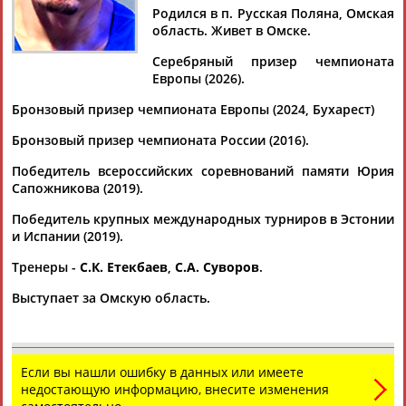
ТЮЛЮБАЕВ
Родился в п. Русская Поляна, Омская
область. Живет в Омске.
Серебряный призер чемпионата
Ваш запрос: "Адлет Тюлюбаев"
Европы (2026).
Документы 1-9 из 9 найденных уникальных документов
Бронзовый призер чемпионата Европы (2024, Бухарест)
Борец Адлет Тюлюбаев стал серебряным призером
Бронзовый призер чемпионата России (2016).
чемпионата Европы
Российский борец греко-римского стиля
Адлет
Тюлюбаев
Победитель всероссийских соревнований памяти Юрия
завоевал серебряную медаль на чемпионате Европы.
Сапожникова (2019).
Соревнования проходя... ...российский борец победил
Победитель крупных международных турниров в Эстонии
Кирилла Маскевича из Белоруссии.
Тюлюбаеву
30 лет. В
и Испании (2019).
2024 году он стал бронзовым призером...
(Проект:
Информационное агентство СТАДИОН
)
Тренеры -
С.К. Етекбаев
,
С.А. Суворов
.
23.04.2026
Греко-римская борьба. Чемпионат Европы 2026. Финалы. 22
Выступает за Омскую область.
апреля (прямая видеотрансляция)
... До 82 кг. Гурбан Гурбанов (Азербайджан) —
Адлет
Тюлюбаев
(Россия) До 97 кг. Кирил Милов (Болгария)...
(Проект:
Информационное агентство СТАДИОН
)
Если вы нашли ошибку в данных или имеете
22.04.2026
недостающую информацию, внесите изменения