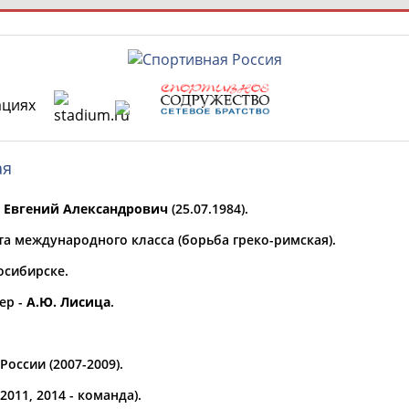
ациях
РЕСУРСНАЯ ПЛОЩАДКА
ТАБЛО АК
ая
 специалисты
Евгений Александрович
(25.07.1984).
та международного класса (борьба греко-римская).
осибирске.
ставляет регион*
 выбран
ер -
А.Ю. Лисица
.
* для действующих спортсменов
то рождения
 выбран
оссии (2007-2009).
ион проживания
011, 2014 - команда).
 выбран