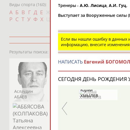
Виды спорта (160):
Тренеры -
А.Ю. Лисица
,
А.И. Гуц
.
Дат
А
Б
В
Г
Д
Е
Ж
З
И
К
Л
М
Н
О
П
Выступает за Вооруженные силы (
с
Р
С
Т
У
Ф
Х
Ц
Ч
Ш
Щ
Э
Ю
Я
Если вы нашли ошибку в данных
информацию, внесите изменения
13181
персон
Результаты поиска:
НАПИСАТЬ
Евгений БОГОМО
СЕГОДНЯ ДЕНЬ РОЖДЕНИЯ У
Николай
Юрий
Аслаудин
Елена
Мария
ЖУРАВСКИЙ
ХМЫЛЕВ
АБАЕВ
АБАИМОВА
АБАКУМОВА
КО
)