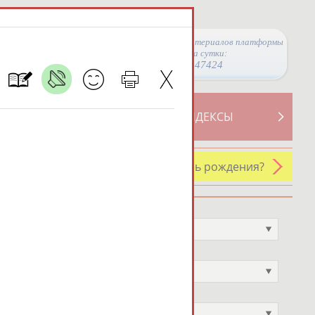
Просмотры материалов платформы
за сутки:
47424
ТИВНОСТИ
СВОДНЫЕ ИНДЕКСЫ
У кого сегодня день рождения?
Профессия
Не выбран
Спортивное звание
Не выбран
Учёное звание
Не выбран