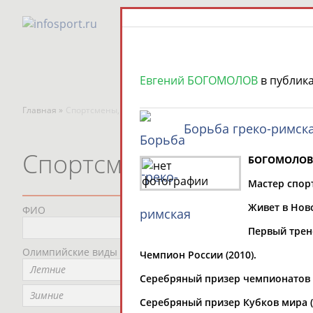
Евгений БОГОМОЛОВ
в публик
Главная »
Спортсмены, тренеры и специалисты
Борьба греко-римск
Спортсмены, тренеры и
БОГОМОЛОВ 
Мастер спор
Живет в Нов
ФИО
Пред
Не
Первый трен
Олимпийские виды спорта
Мес
Чемпион России (2010).
Летние
Не
Серебряный призер чемпионатов Р
Рег
Зимние
Серебряный призер Кубков мира (2
Не