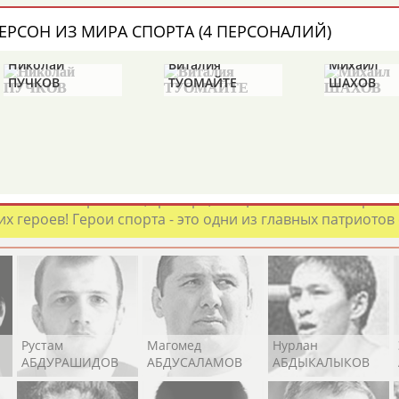
Каримжан
Аделя
Андрей
АБДРАХМАНОВ
АБДРАХМАНОВА
АБДУВАЛИЕВ
ЕРСОН ИЗ МИРА СПОРТА (4 ПЕРСОНАЛИЙ)
Николай
Виталия
Михаил
ПУЧКОВ
ТУОМАЙТЕ
ШАХОВ
Абдула
Магомед
Назир
АБДУЛЖАЛИЛОВ
АБДУЛКАГИРОВ
АБДУЛЛАЕВ
естном спортсмене, тренере, специалисте или исправит
х героев! Герои спорта - это одни из главных патриотов
Рустам
Магомед
Нурлан
АБДУРАШИДОВ
АБДУСАЛАМОВ
АБДЫКАЛЫКОВ