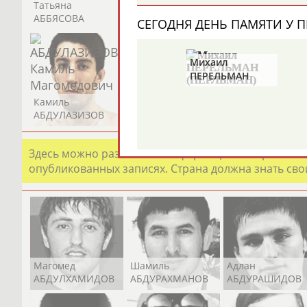
Татьяна
Акжана
Артур
АББЯСОВА
АБДИКАРИМОВА
АБДРАХМАНОВ
СЕГОДНЯ ДЕНЬ ПАМЯТИ У П
Михаил
ПЕРЕЛЬМАН
(ПЕРЛЬМАН)
Камиль
Загалав
Камалудин
АБДУЛАЗИЗОВ
АБДУЛБЕКОВ
АБДУЛДАУДОВ
Здесь можно разместить информацию о хорошо изв
опубликованных записях. Страна должна знать свои
Магомед
Шамиль
Адлан
АБДУЛХАМИДОВ
АБДУРАХМАНОВ
АБДУРАШИДОВ