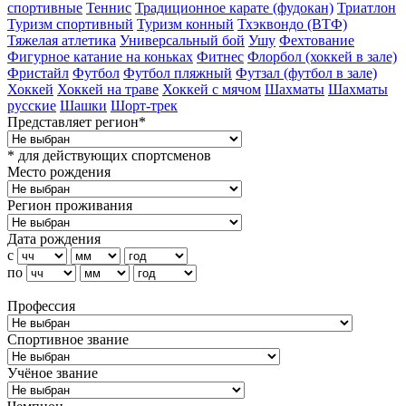
спортивные
Теннис
Традиционное карате (фудокан)
Триатлон
Туризм cпортивный
Туризм конный
Тхэквондо (ВТФ)
Тяжелая атлетика
Универсальный бой
Ушу
Фехтование
Фигурное катание на коньках
Фитнес
Флорбол (хоккей в зале)
Фристайл
Футбол
Футбол пляжный
Футзал (футбол в зале)
Хоккей
Хоккей на траве
Хоккей с мячом
Шахматы
Шахматы
русские
Шашки
Шорт-трек
Представляет регион*
* для действующих спортсменов
Место рождения
Регион проживания
Дата рождения
с
по
Профессия
Спортивное звание
Учёное звание