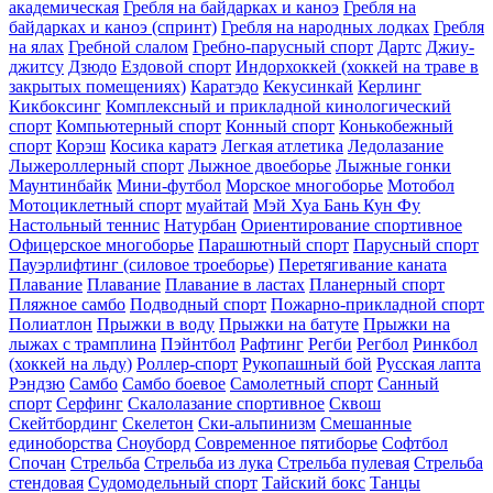
академическая
Гребля на байдарках и каноэ
Гребля на
байдарках и каноэ (спринт)
Гребля на народных лодках
Гребля
на ялах
Гребной слалом
Гребно-парусный спорт
Дартс
Джиу-
джитсу
Дзюдо
Ездовой спорт
Индорхоккей (хоккей на траве в
закрытых помещениях)
Каратэдо
Кекусинкай
Керлинг
Кикбоксинг
Комплексный и прикладной кинологический
спорт
Компьютерный спорт
Конный спорт
Конькобежный
спорт
Корэш
Косика каратэ
Легкая атлетика
Ледолазание
Лыжероллерный спорт
Лыжное двоеборье
Лыжные гонки
Маунтинбайк
Мини-футбол
Морское многоборье
Мотобол
Мотоциклетный спорт
муайтай
Мэй Хуа Бань Кун Фу
Настольный теннис
Натурбан
Ориентирование cпортивное
Офицерское многоборье
Парашютный спорт
Парусный спорт
Пауэрлифтинг (силовое троеборье)
Перетягивание каната
Плавание
Плавание
Плавание в ластах
Планерный спорт
Пляжное самбо
Подводный спорт
Пожарно-прикладной спорт
Полиатлон
Прыжки в воду
Прыжки на батуте
Прыжки на
лыжах с трамплина
Пэйнтбол
Рафтинг
Регби
Регбол
Ринкбол
(хоккей на льду)
Роллер-спорт
Рукопашный бой
Русская лапта
Рэндзю
Самбо
Самбо боевое
Самолетный спорт
Санный
спорт
Серфинг
Скалолазание спортивное
Сквош
Скейтбординг
Скелетон
Ски-альпинизм
Смешанные
единоборства
Сноуборд
Современное пятиборье
Софтбол
Спочан
Стрельба
Стрельба из лука
Стрельба пулевая
Стрельба
стендовая
Судомодельный спорт
Тайский бокс
Танцы