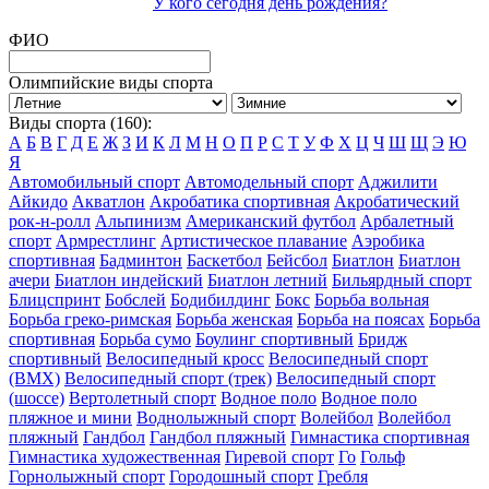
У кого сегодня день рождения?
ФИО
Олимпийские виды спорта
Виды спорта (160):
А
Б
В
Г
Д
Е
Ж
З
И
К
Л
М
Н
О
П
Р
С
Т
У
Ф
Х
Ц
Ч
Ш
Щ
Э
Ю
Я
Автомобильный спорт
Автомодельный спорт
Аджилити
Айкидо
Акватлон
Акробатика спортивная
Акробатический
рок-н-ролл
Альпинизм
Американский футбол
Арбалетный
спорт
Армрестлинг
Артистическое плавание
Аэробика
спортивная
Бадминтон
Баскетбол
Бейсбол
Биатлон
Биатлон
ачери
Биатлон индейский
Биатлон летний
Бильярдный спорт
Блицспринт
Бобслей
Бодибилдинг
Бокс
Борьба вольная
Борьба греко-римская
Борьба женская
Борьба на поясах
Борьба
спортивная
Борьба сумо
Боулинг спортивный
Бридж
спортивный
Велосипедный кросс
Велосипедный спорт
(BMX)
Велосипедный спорт (трек)
Велосипедный спорт
(шоссе)
Вертолетный спорт
Водное поло
Водное поло
пляжное и мини
Воднолыжный спорт
Волейбол
Волейбол
пляжный
Гандбол
Гандбол пляжный
Гимнастика спортивная
Гимнастика художественная
Гиревой спорт
Го
Гольф
Горнолыжный спорт
Городошный спорт
Гребля