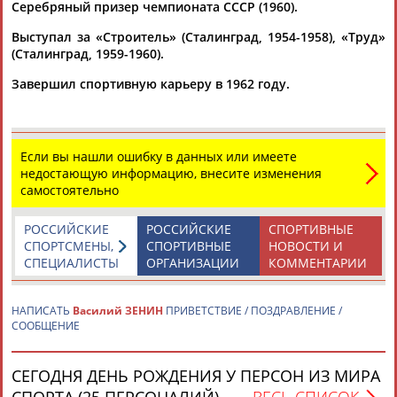
Серебряный призер чемпионата СССР (1960).
АБАРЕНОВ
АБАСОВА
АБАЧАРАЕВ
АБАШИДЗЕ
Флюра
Татьяна
Акжана
Артур
АББАТЕ-
АББЯСОВА
АБДИКАРИМОВА
АБДРАХМАНОВ
Выступал за «Строитель» (Сталинград, 1954-1958), «Труд»
БУЛАТОВА
(Сталинград, 1959-1960).
Завершил спортивную карьеру в 1962 году.
Если вы нашли ошибку в данных или имеете
недостающую информацию, внесите изменения
самостоятельно
РОССИЙСКИЕ
РОССИЙСКИЕ
СПОРТИВНЫЕ
СПОРТСМЕНЫ,
СПОРТИВНЫЕ
НОВОСТИ И
СПЕЦИАЛИСТЫ
ОРГАНИЗАЦИИ
КОММЕНТАРИИ
Каримжан
Аделя
Андрей
Герман
АБДРАХМАНОВ
АБДРАХМАНОВА
АБДУВАЛИЕВ
АБДУЛАЕВ
Рамазан
Тагир
Камиль
Загалав
ЕЩЁ ПЕРСОНЫ
НАПИСАТЬ
Василий ЗЕНИН
ПРИВЕТСТВИЕ / ПОЗДРАВЛЕНИЕ /
АБДУЛАЕВ
АБДУЛАЕВ
АБДУЛАЗИЗОВ
АБДУЛБЕКОВ
Камалудин
Абдула
Магомед
Назир
СООБЩЕНИЕ
АБДУЛДАУДОВ
АБДУЛЖАЛИЛОВ
АБДУЛКАГИРОВ
АБДУЛЛАЕВ
24 персон из 13181
СЕГОДНЯ ДЕНЬ РОЖДЕНИЯ У ПЕРСОН ИЗ МИРА