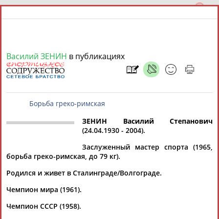
Василий ЗЕНИН
в публикациях
8 августа 2026 года,
09:01
СПОРТСМЕНЫ, ТРЕНЕРЫ И СПЕЦИАЛИСТЫ
ЗЕНИН Василий Степанович
(24.04.1930 - 2004).
Борьба греко-римская
13181
персон
Расширенный поиск
Найдено:
Заслуженный мастер спорта (1965,
борьба греко-римская, до 79 кг).
Родился и живет в Сталинграде/Волгограде.
Чемпион мира (1961).
Аслаудин
Елена
Мария
Юлия
Чемпион СССР (1958).
АБАЕВ
АБАИМОВА
АБАКУМОВА
АБАЛАКИНА
Дмитрий
Тамилла
Рамазан
Ростом