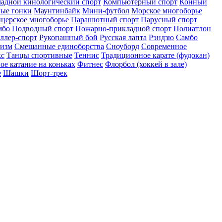
адной кинологический спорт
Компьютерный спорт
Конный
ые гонки
Маунтинбайк
Мини-футбол
Морское многоборье
церское многоборье
Парашютный спорт
Парусный спорт
мбо
Подводный спорт
Пожарно-прикладной спорт
Полиатлон
ллер-спорт
Рукопашный бой
Русская лапта
Рэндзю
Самбо
низм
Смешанные единоборства
Сноуборд
Современное
кс
Танцы спортивные
Теннис
Традиционное карате (фудокан)
ое катание на коньках
Фитнес
Флорбол (хоккей в зале)
е
Шашки
Шорт-трек