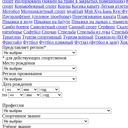
спорт
Индорхоккей (хоккей на траве в закрытых помещениях)
спорт
Конькобежный спорт
Корэш
Косика каратэ
Легкая атлет
Мотобол
Мотоциклетный спорт
муайтай
Мэй Хуа Бань Кун Фу
Пауэрлифтинг (силовое троеборье)
Перетягивание каната
Плав
Прыжки в воду
Прыжки на батуте
Прыжки на лыжах с трампл
Самбо боевое
Самолетный спорт
Санный спорт
Серфинг
Скало
пятиборье
Софтбол
Спочан
Стрельба
Стрельба из лука
Стрельб
Триатлон
Туризм cпортивный
Туризм конный
Тхэквондо (ВТФ
Фристайл
Футбол
Футбол пляжный
Футзал (футбол в зале)
Хок
Представляет регион*
* для действующих спортсменов
Место рождения
Регион проживания
Дата рождения
с
по
Профессия
Спортивное звание
Учёное звание