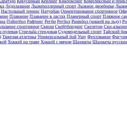
Каратэдо
Кекусинкай
Керлинг
Кикбоксинг
Комплексный и прикл
ика
Ледолазание
Лыжероллерный спорт
Лыжное двоеборье
Лыжн
Настольный теннис
Натурбан
Ориентирование cпортивное
Офи
ание
Плавание
Плавание в ластах
Планерный спорт
Пляжное са
ина
Пэйнтбол
Рафтинг
Регби
Регбол
Ринкбол (хоккей на льду)
Ро
лазание спортивное
Сквош
Скейтбординг
Скелетон
Ски-альпи
а пулевая
Стрельба стендовая
Судомодельный спорт
Тайский бо
)
Тяжелая атлетика
Универсальный бой
Ушу
Фехтование
Фигурн
кей
Хоккей на траве
Хоккей с мячом
Шахматы
Шахматы русски