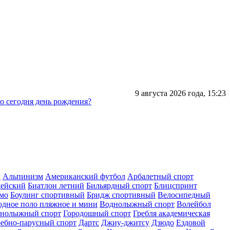
9 августа 2026 года,
15:23
го сегодня день рождения?
л
Альпинизм
Американский футбол
Арбалетный спорт
дейский
Биатлон летний
Бильярдный спорт
Блицспринт
умо
Боулинг спортивный
Бридж спортивный
Велосипедный
одное поло пляжное и мини
Воднолыжный спорт
Волейбол
рнолыжный спорт
Городошный спорт
Гребля академическая
ребно-парусный спорт
Дартс
Джиу-джитсу
Дзюдо
Ездовой