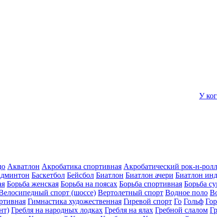
У ко
до
Акватлон
Акробатика спортивная
Акробатический рок-н-рол
админтон
Баскетбол
Бейсбол
Биатлон
Биатлон ачери
Биатлон ин
ая
Борьба женская
Борьба на поясах
Борьба спортивная
Борьба с
Велосипедный спорт (шоссе)
Вертолетный спорт
Водное поло
В
ртивная
Гимнастика художественная
Гиревой спорт
Го
Гольф
Го
нт)
Гребля на народных лодках
Гребля на ялах
Гребной слалом
Г