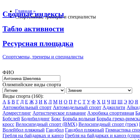
Главная »
Сводные индексы
Спортсмены, тренеры и специалисты
Табло активности
Ресурсная площадка
Спортсмены, тренеры и специалисты
ФИО
Олимпийские виды спорта
Виды спорта (160):
А
Б
В
Г
Д
Е
Ж
З
И
К
Л
М
Н
О
П
Р
С
Т
У
Ф
Х
Ц
Ч
Ш
Щ
Э
Ю
Я
Автомобильный спорт
Автомодельный спорт
Аджилити
Айки
Армрестлинг
Артистическое плавание
Аэробика спортивная
Б
Бобслей
Бодибилдинг
Бокс
Борьба вольная
Борьба греко-римск
кросс
Велосипедный спорт (BMX)
Велосипедный спорт (трек)
Волейбол пляжный
Гандбол
Гандбол пляжный
Гимнастика спо
Гребля на байдарках и каноэ
Гребля на байдарках и каноэ (спри