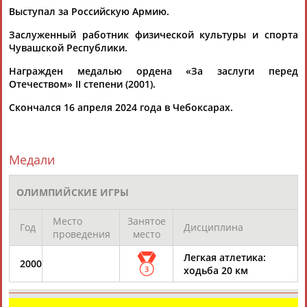
Выступал за Российскую Армию.
Заслуженный работник физической культуры и спорта
Чувашской Республики.
Награжден медалью ордена «За заслуги перед
Отечеством» II степени (2001).
Каримжан
Аделя
Андрей
Герман
Скончался 16 апреля 2024 года в Чебоксарах.
АБДРАХМАНОВ
АБДРАХМАНОВА
АБДУВАЛИЕВ
АБДУЛАЕВ
Медали
Рамазан
Тагир
Камиль
Загалав
АБДУЛАЕВ
АБДУЛАЕВ
АБДУЛАЗИЗОВ
АБДУЛБЕКОВ
ОЛИМПИЙСКИЕ ИГРЫ
Место
Занятое
Год
Дисциплина
проведения
место
Легкая атлетика:
Камалудин
Абдула
Магомед
Назир
2000
3
ходьба 20 км
АБДУЛДАУДОВ
АБДУЛЖАЛИЛОВ
АБДУЛКАГИРОВ
АБДУЛЛАЕВ