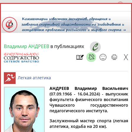
Владимир АНДРЕЕВ
в публикациях
9 августа 2026 года,
10:05
СПОРТСМЕНЫ, ТРЕНЕРЫ И СПЕЦИАЛИСТЫ
13181
персон
Расширенный поиск
Найдено:
АНДРЕЕВ Владимир Васильевич
(07.09.1966 - 16.04.2024) - выпускник
факультета физического воспитания
Легкая атлетика
Чувашского государственного
педагогического института.
Заслуженный мастер спорта (легкая
Аслаудин
Елена
Мария
Юлия
атлетика, ходьба на 20 км).
АБАЕВ
АБАИМОВА
АБАКУМОВА
АБАЛАКИНА