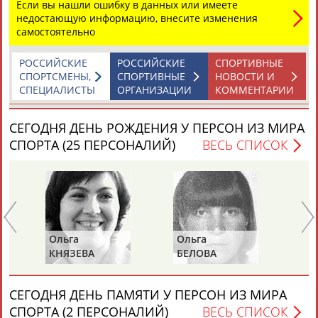
ЕЩЁ ПЕРСОНЫ
Если вы нашли ошибку в данных или имеете
недостающую информацию, внесите изменения
самостоятельно
24 персон из 13181
РОССИЙСКИЕ
РОССИЙСКИЕ
СПОРТИВНЫЕ
СПОРТСМЕНЫ,
СПОРТИВНЫЕ
НОВОСТИ И
СПЕЦИАЛИСТЫ
ОРГАНИЗАЦИИ
КОММЕНТАРИИ
ТАБЛО АКТИВНОСТИ
СЕГОДНЯ ДЕНЬ РОЖДЕНИЯ У ПЕРСОН ИЗ МИРА
СПОРТА (25 ПЕРСОНАЛИЙ)
ВЕСЬ СПИСОК
ЦЕЛИ ПРОЕКТА
КОНТАКТЫ
НАШИ КНОПКИ
РЕКЛАМА
Вопросы сотрудничества и совместной деятельности
inform@infosport.ru
Ольга
Ольга
Се
Е
КНЯЗЕВА
БЕЛОВА
ЛА
Адресов в новостной рассылке: 996
Подпишись
СЕГОДНЯ ДЕНЬ ПАМЯТИ У ПЕРСОН ИЗ МИРА
©
Стадион, 1998-2026
СПОРТА (2 ПЕРСОНАЛИЙ)
ВЕСЬ СПИСОК