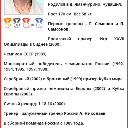
Родился в д. Яманчурино, Чувашия.
Рост 170 см. Вес 58 кг.
Первые тренеры -
Г. Семенов
и
П.
=
Дмитрий
Тамилла
Рамазан
Ростом
0
0
1
1
Самсонов
.
АБАРЕНОВ
АБАСОВА
АБАЧАРАЕВ
АБАШИДЗЕ
Бронзовый призер Игр XXVII
Олимпиады в Сиднее (2000).
Чемпион СССР (1989).
Флюра
Татьяна
Акжана
Артур
Многократный победитель чемпионатов России (1992-
АББАТЕ-
АББЯСОВА
АБДИКАРИМОВА
АБДРАХМАНОВ
1994, 1995, 1997, 1998).
БУЛАТОВА
Серебряный (2002) и бронзовый (1999) призер Кубка мира.
Серебряный призер чемпионата Европы (2002) и Кубка
Европы (2003).
Личный рекорд: 1:18.16 (2000).
Тренер - залуженный тренер России
А. Николаев
.
В сборной команде России с 1989 года.