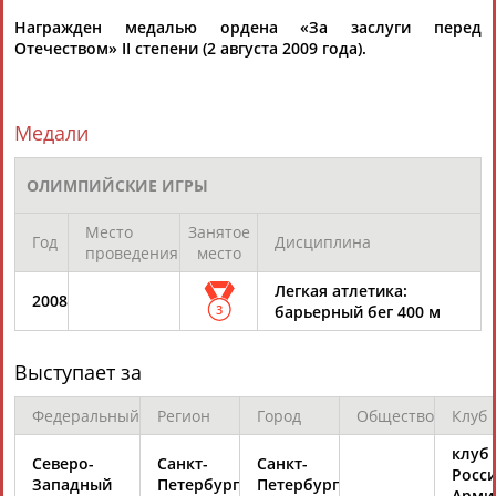
Награжден медалью ордена «За заслуги перед
Отечеством» II степени (2 августа 2009 года).
Медали
Каримжан
Аделя
Андрей
Герман
АБДРАХМАНОВ
АБДРАХМАНОВА
АБДУВАЛИЕВ
АБДУЛАЕВ
ОЛИМПИЙСКИЕ ИГРЫ
Место
Занятое
Год
Дисциплина
проведения
место
Рамазан
Тагир
Камиль
Загалав
Легкая атлетика:
2008
АБДУЛАЕВ
АБДУЛАЕВ
АБДУЛАЗИЗОВ
АБДУЛБЕКОВ
3
барьерный бег 400 м
Выступает за
Федеральный
Регион
Город
Общество
Клуб
Камалудин
Абдула
Магомед
Назир
АБДУЛДАУДОВ
АБДУЛЖАЛИЛОВ
АБДУЛКАГИРОВ
АБДУЛЛАЕВ
клуб
Северо-
Санкт-
Санкт-
Росс
Западный
Петербург
Петербург
Арми