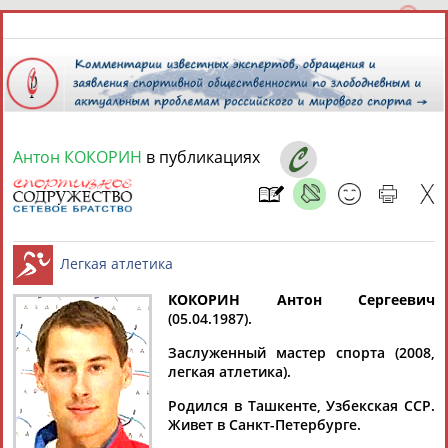
Антон КОКОРИН
в публикациях
8 августа 2026 года,
19:35
СПОРТСМЕНЫ, ТРЕНЕРЫ И СПЕЦИАЛИСТЫ
13181
персон
Расширенный поиск
Найдено:
КОКОРИН Антон Сергеевич
(05.04.1987).
Легкая атлетика
Заслуженный мастер спорта (2008,
легкая атлетика).
Родился в Ташкенте, Узбекская ССР.
Аслаудин
Елена
Мария
Юлия
Живет в Санкт-Петербурге.
АБАЕВ
АБАИМОВА
АБАКУМОВА
АБАЛАКИНА