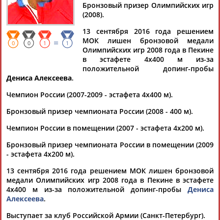
Бронзовый призер Олимпийских игр
(2008).
13 сентября 2016 года решением
МОК лишен бронзовой медали
=
Дмитрий
Тамилла
Рамазан
Ростом
0
0
1
1
Олимпийских игр 2008 года в Пекине
АБАРЕНОВ
АБАСОВА
АБАЧАРАЕВ
АБАШИДЗЕ
в эстафете 4х400 м из-за
положительной допинг-пробы
Дениса Алексеева
.
Чемпион России (2007-2009 - эстафета 4х400 м).
Флюра
Татьяна
Акжана
Артур
АББАТЕ-
АББЯСОВА
АБДИКАРИМОВА
АБДРАХМАНОВ
Бронзовый призер чемпионата России (2008 - 400 м).
БУЛАТОВА
Чемпион России в помещении (2007 - эстафета 4х200 м).
Бронзовый призер чемпионата России в помещении (2009
- эстафета 4х200 м).
13 сентября 2016 года решением МОК лишен бронзовой
медали Олимпийских игр 2008 года в Пекине в эстафете
4х400 м из-за положительной допинг-пробы
Дениса
Алексеева
.
Выступает за клуб Российской Армии (Санкт-Петербург).