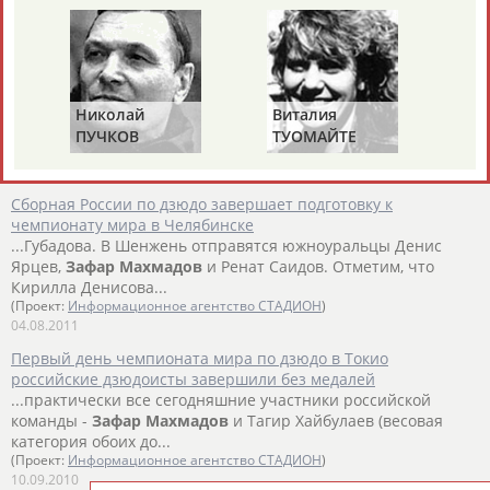
18.04.2012
Спортсмены из Челябинской области выступят на XXVI
Всемирной летней Универсиаде в Китае
... и Белова Ольга - водное поло, Ярцев Денис,
Махмадов
Зафар
, Саидов Ренат –дзюдо, Дремин Алексей, Соколов
Николай
Виталия
Ми
Вячеслав,...
ПУЧКОВ
ТУОМАЙТЕ
Ш
(Проект:
Информационное агентство СТАДИОН
)
11.08.2011
Сборная России по дзюдо завершает подготовку к
чемпионату мира в Челябинске
...Губадова. В Шенжень отправятся южноуральцы Денис
Ярцев,
Зафар
Махмадов
и Ренат Саидов. Отметим, что
Кирилла Денисова...
(Проект:
Информационное агентство СТАДИОН
)
04.08.2011
Первый день чемпионата мира по дзюдо в Токио
российские дзюдоисты завершили без медалей
...практически все сегодняшние участники российской
команды -
Зафар
Махмадов
и Тагир Хайбулаев (весовая
категория обоих до...
(Проект:
Информационное агентство СТАДИОН
)
10.09.2010