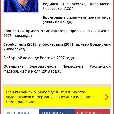
МАХМАДОВ
Родился в Черкесске, Карачаево-
Черкесская АССР.
Бронзовый призер чемпионата мира
Ваш запрос: "Зафар МАХМАДОВ"
(2008 - команда).
Документы 1-10 из 13 найденных уникальных документов
Бронзовый призер чемпионатов Европы (2012 - лично;
2007 - команда).
1
2
Серебряный (2013) и бронзовый (2011) призер Всемирных
Универсиад.
Сборная России по дзюдо завоевала три медали
Универсиады в Казани
В сборной команде России с 2007 года.
...наград. Серебряным призером состязаний в Казани стал
Зафар
Махмадов
, уступивший в финале категории 100 кг
Объявлена благодарность Президента Российской
именитому... ... Бронзовый медалист Универсиады в
Федерации (19 июля 2013 года).
Шеньжене
Зафар
Махмадов
(100) продвинулся вверх и стал
обладателем медали...
(Проект:
Информационное агентство СТАДИОН
)
08.07.2013
Если вы нашли ошибку в данных или имеете
Александр Жуков: "Церемония открытия Всемирной летней
недостающую информацию, внесите изменения
Универсиады сравнима с олимпийской"
самостоятельно
...по дзюдо. Серебряную медаль российской сборной принес
Зафар
Махмадов
. "Думаю, в дзюдо у нас еще будут медали
РОССИЙСКИЕ
РОССИЙСКИЕ
СПОРТИВНЫЕ