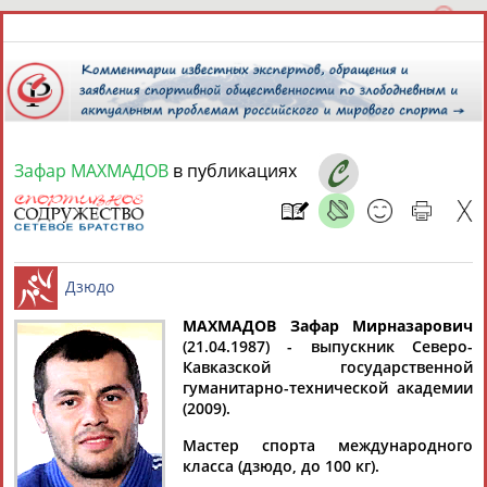
Зафар МАХМАДОВ
в публикациях
8 августа 2026 года,
11:35
СПОРТСМЕНЫ, ТРЕНЕРЫ И СПЕЦИАЛИСТЫ
МАХМАДОВ Зафар Мирназарович
1
персона
Расширенный поиск
Найдено:
(21.04.1987) - выпускник Северо-
Кавказской государственной
Дзюдо
гуманитарно-технической академии
(2009).
Мастер спорта международного
класса (дзюдо, до 100 кг).
Зафар