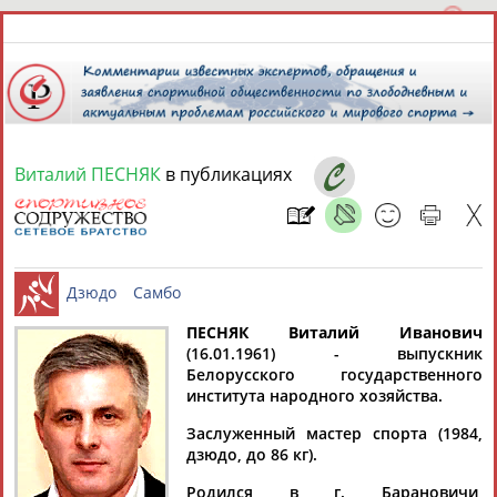
Виталий ПЕСНЯК
в публикациях
7 августа 2026 года,
01:47
СПОРТСМЕНЫ, ТРЕНЕРЫ И СПЕЦИАЛИСТЫ
13181
персон
Расширенный поиск
Найдено:
ПЕСНЯК Виталий Иванович
(16.01.1961) - выпускник
Белорусского государственного
Дзюдо
Самбо
института народного хозяйства.
Заслуженный мастер спорта (1984,
дзюдо, до 86 кг).
Аслаудин
Елена
Мария
Юлия
АБАЕВ
АБАИМОВА
АБАКУМОВА
АБАЛАКИНА
Родился в г. Барановичи,