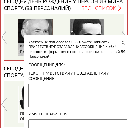
СЕГОДНЯ ДЕНЬ РОЖДЕНИЯ У ПЕРСОН ИЗ МИРА
ЕЩЁ ПЕРСОНЫ
СПОРТА (33 ПЕРСОНАЛИЙ)
ВЕСЬ СПИСОК
24 персон из 13181
Уважаемые пользователи Вы можете написать
ТАБЛО АКТИВНОСТИ
Валерий
Валерий
Ва
ПРИВЕТСТВИЕ/ПОЗДРАВЛЕНИЕ/СООБЩЕНИЕ любой
ПУШКАРЕВ
ИЛЬИНЫХ
ГА
персоне, информация о которой содержится в нашей БД
Персоналий !
ЦЕЛИ ПРОЕКТА
КОНТАКТЫ
НАШИ КНОПКИ
РЕКЛАМА
СООБЩЕНИЕ ДЛЯ:
СЕГОДНЯ ДЕНЬ ПАМЯТИ У ПЕРСОН ИЗ МИРА
ТЕКСТ ПРИВЕТСТВИЯ / ПОЗДРАВЛЕНИЯ /
СПОРТА (6 ПЕРСОНАЛИЙ)
ВЕСЬ СПИСОК
СООБЩЕНИЕ
Вопросы сотрудничества и совместной деятельности
inform@infosport.ru
Адресов в новостной рассылке: 996
Иван
Борис
Ан
Подпишись
ИМЯ ОТПРАВИТЕЛЯ
ОГАНОВ
ЦЫБИН
Р
©
Стадион, 1998-2026