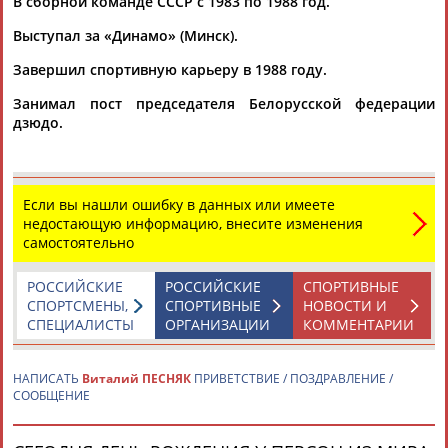
В сборной команде СССР с 1983 по 1988 год.
Выступал за «Динамо» (Минск).
Завершил спортивную карьеру в 1988 году.
Занимал пост председателя Белорусской федерации
дзюдо.
Каримжан
Аделя
Андрей
Герман
АБДРАХМАНОВ
АБДРАХМАНОВА
АБДУВАЛИЕВ
АБДУЛАЕВ
Если вы нашли ошибку в данных или имеете
недостающую информацию, внесите изменения
самостоятельно
Рамазан
Тагир
Камиль
Загалав
АБДУЛАЕВ
АБДУЛАЕВ
АБДУЛАЗИЗОВ
АБДУЛБЕКОВ
РОССИЙСКИЕ
РОССИЙСКИЕ
СПОРТИВНЫЕ
СПОРТСМЕНЫ,
СПОРТИВНЫЕ
НОВОСТИ И
СПЕЦИАЛИСТЫ
ОРГАНИЗАЦИИ
КОММЕНТАРИИ
Камалудин
Абдула
Магомед
Назир
НАПИСАТЬ
Виталий ПЕСНЯК
ПРИВЕТСТВИЕ / ПОЗДРАВЛЕНИЕ /
СООБЩЕНИЕ
АБДУЛДАУДОВ
АБДУЛЖАЛИЛОВ
АБДУЛКАГИРОВ
АБДУЛЛАЕВ