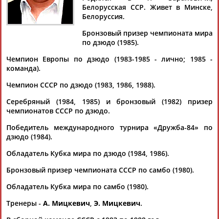
Белорусская ССР. Живет в Минске,
Белоруссия.
Бронзовый призер чемпионата мира
по дзюдо (1985).
Дмитрий
Тамилла
Рамазан
Ростом
АБАРЕНОВ
АБАСОВА
АБАЧАРАЕВ
АБАШИДЗЕ
Чемпион Европы по дзюдо (1983-1985 - лично; 1985 -
команда).
Чемпион СССР по дзюдо (1983, 1986, 1988).
Флюра
Татьяна
Акжана
Артур
Серебряный (1984, 1985) и бронзовый (1982) призер
АББАТЕ-
АББЯСОВА
АБДИКАРИМОВА
АБДРАХМАНОВ
чемпионатов СССР по дзюдо.
БУЛАТОВА
Победитель международного турнира «Дружба-84» по
дзюдо (1984).
Обладатель Кубка мира по дзюдо (1984, 1986).
Бронзовый призер чемпионата СССР по самбо (1980).
Обладатель Кубка мира по самбо (1980).
Тренеры -
А. Мицкевич
,
Э. Мицкевич
.