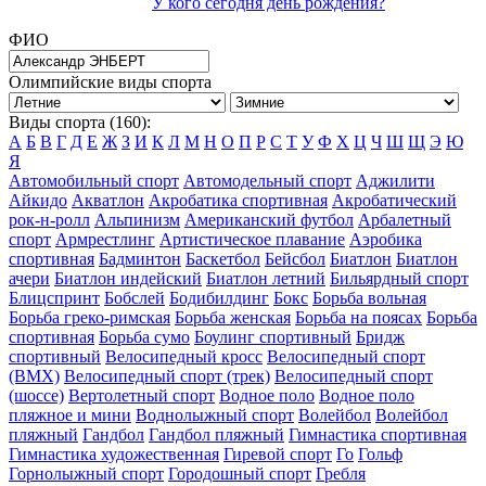
У кого сегодня день рождения?
ФИО
Олимпийские виды спорта
Виды спорта (160):
А
Б
В
Г
Д
Е
Ж
З
И
К
Л
М
Н
О
П
Р
С
Т
У
Ф
Х
Ц
Ч
Ш
Щ
Э
Ю
Я
Автомобильный спорт
Автомодельный спорт
Аджилити
Айкидо
Акватлон
Акробатика спортивная
Акробатический
рок-н-ролл
Альпинизм
Американский футбол
Арбалетный
спорт
Армрестлинг
Артистическое плавание
Аэробика
спортивная
Бадминтон
Баскетбол
Бейсбол
Биатлон
Биатлон
ачери
Биатлон индейский
Биатлон летний
Бильярдный спорт
Блицспринт
Бобслей
Бодибилдинг
Бокс
Борьба вольная
Борьба греко-римская
Борьба женская
Борьба на поясах
Борьба
спортивная
Борьба сумо
Боулинг спортивный
Бридж
спортивный
Велосипедный кросс
Велосипедный спорт
(BMX)
Велосипедный спорт (трек)
Велосипедный спорт
(шоссе)
Вертолетный спорт
Водное поло
Водное поло
пляжное и мини
Воднолыжный спорт
Волейбол
Волейбол
пляжный
Гандбол
Гандбол пляжный
Гимнастика спортивная
Гимнастика художественная
Гиревой спорт
Го
Гольф
Горнолыжный спорт
Городошный спорт
Гребля