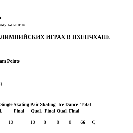
б
ому катанию
 ОЛИМПИЙСКИХ ИГРАХ В ПХЕНЧХАНЕ
am Points
ц
 Single Skating
Pair Skating
Ice Dance
Total
.
Final
Qual.
Final
Qual.
Final
10
10
8
8
8
66
Q