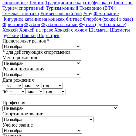
спортивные
Теннис
Традиционное карате (фудокан)
Триатлон
Туризм cпортивный
Туризм конный
Тхэквондо (ВТФ)
Тяжелая атлетика
Универсальный бой
Ушу
Фехтование
Фигурное катание на коньках
Фитнес
Флорбол (хоккей в зале)
Фристайл
Футбол
Футбол пляжный
Футзал (футбол в зале)
Хоккей
Хоккей на траве
Хоккей с мячом
Шахматы
Шахматы
русские
Шашки
Шорт-трек
Представляет регион*
* для действующих спортсменов
Место рождения
Регион проживания
Дата рождения
с
по
Профессия
Спортивное звание
Учёное звание