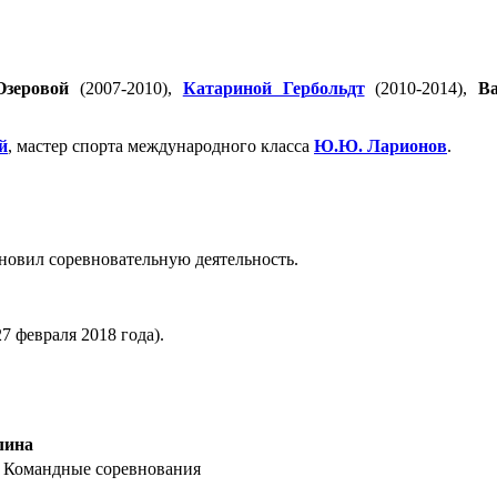
Озеровой
(2007-2010),
Катариной Гербольдт
(2010-2014),
В
й
, мастер спорта международного класса
Ю.Ю. Ларионов
.
.
ановил соревновательную деятельность.
7 февраля 2018 года).
лина
: Командные соревнования