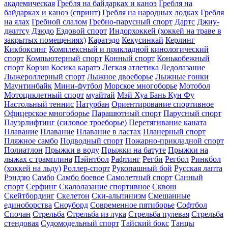
академическая
Гребля на байдарках и каноэ
Гребля на
байдарках и каноэ (спринт)
Гребля на народных лодках
Гребля
на ялах
Гребной слалом
Гребно-парусный спорт
Дартс
Джиу-
джитсу
Дзюдо
Ездовой спорт
Индорхоккей (хоккей на траве в
закрытых помещениях)
Каратэдо
Кекусинкай
Керлинг
Кикбоксинг
Комплексный и прикладной кинологический
спорт
Компьютерный спорт
Конный спорт
Конькобежный
спорт
Корэш
Косика каратэ
Легкая атлетика
Ледолазание
Лыжероллерный спорт
Лыжное двоеборье
Лыжные гонки
Маунтинбайк
Мини-футбол
Морское многоборье
Мотобол
Мотоциклетный спорт
муайтай
Мэй Хуа Бань Кун Фу
Настольный теннис
Натурбан
Ориентирование cпортивное
Офицерское многоборье
Парашютный спорт
Парусный спорт
Пауэрлифтинг (силовое троеборье)
Перетягивание каната
Плавание
Плавание
Плавание в ластах
Планерный спорт
Пляжное самбо
Подводный спорт
Пожарно-прикладной спорт
Полиатлон
Прыжки в воду
Прыжки на батуте
Прыжки на
лыжах с трамплина
Пэйнтбол
Рафтинг
Регби
Регбол
Ринкбол
(хоккей на льду)
Роллер-спорт
Рукопашный бой
Русская лапта
Рэндзю
Самбо
Самбо боевое
Самолетный спорт
Санный
спорт
Серфинг
Скалолазание спортивное
Сквош
Скейтбординг
Скелетон
Ски-альпинизм
Смешанные
единоборства
Сноуборд
Современное пятиборье
Софтбол
Спочан
Стрельба
Стрельба из лука
Стрельба пулевая
Стрельба
стендовая
Судомодельный спорт
Тайский бокс
Танцы