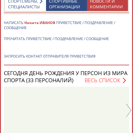
СПОРТСМЕНЫ,
СПОРТИВНЫЕ
НОВОСТИ И
СПЕЦИАЛИСТЫ
ОРГАНИЗАЦИИ
КОММЕНТАРИИ
НАПИСАТЬ
Никита ИВАНОВ
ПРИВЕТСТВИЕ / ПОЗДРАВЛЕНИЕ /
СООБЩЕНИЕ
Каримжан
Аделя
Андрей
Герман
ПРОЧИТАТЬ ПРИВЕТСТВИЕ / ПОЗДРАВЛЕНИЕ / СООБЩЕНИЕ
АБДРАХМАНОВ
АБДРАХМАНОВА
АБДУВАЛИЕВ
АБДУЛАЕВ
ЗАПРОСИТЬ КОНТАКТ ОТПРАВИТЕЛЯ ПРИВЕТСТВИЯ
СЕГОДНЯ ДЕНЬ РОЖДЕНИЯ У ПЕРСОН ИЗ МИРА
Рамазан
Тагир
Камиль
Загалав
АБДУЛАЕВ
АБДУЛАЕВ
АБДУЛАЗИЗОВ
АБДУЛБЕКОВ
СПОРТА (33 ПЕРСОНАЛИЙ)
ВЕСЬ СПИСОК
Лариса
Петр
Ел
КАРЛОВА
ТИМЧЕНКО
Д
Камалудин
Абдула
Магомед
Назир
АБДУЛДАУДОВ
АБДУЛЖАЛИЛОВ
АБДУЛКАГИРОВ
АБДУЛЛАЕВ
24 персон из 13181