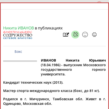
Никита ИВАНОВ
в публикациях
7 августа 2026 года,
13:20
СПОРТСМЕНЫ, ТРЕНЕРЫ И СПЕЦИАЛИСТЫ
ИВАНОВ Никита Юрьевич
(18.04.1986) - выпускник Московского
Бокс
государственного горного
13181
персон
Расширенный поиск
Найдено:
университета.
Аслаудин
Елена
Кандидат технических наук (2013).
АБАЕВ
АБАИМОВА
Мастер спорта международного класса (бокс, до 81 кг).
Родился в г. Мичуринск, Тамбовская обл. Живет в г.
Мария
Юлия
Одинцово, Московская обл.
АБАКУМОВА
АБАЛАКИНА
Тамилла