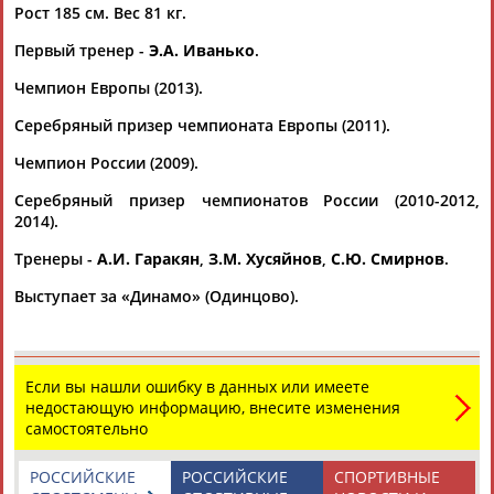
АБАСОВА
Рост 185 см. Вес 81 кг.
Первый тренер -
Э.А. Иванько
.
Чемпион Европы (2013).
Дмитрий
Рамазан
Ростом
АБАРЕНОВ
АБАЧАРАЕВ
АБАШИДЗЕ
Серебряный призер чемпионата Европы (2011).
Чемпион России (2009).
Серебряный призер чемпионатов России (2010-2012,
Флюра
Татьяна
Акжана
Артур
2014).
АББАТЕ-
АББЯСОВА
АБДИКАРИМОВА
АБДРАХМАНОВ
БУЛАТОВА
Тренеры -
А.И. Гаракян
,
З.М. Хусяйнов
,
С.Ю. Смирнов
.
Выступает за «Динамо» (Одинцово).
Если вы нашли ошибку в данных или имеете
недостающую информацию, внесите изменения
самостоятельно
РОССИЙСКИЕ
РОССИЙСКИЕ
СПОРТИВНЫЕ