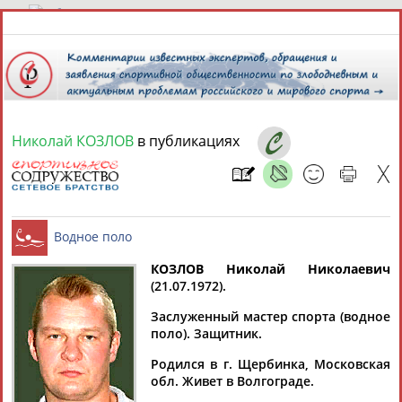
9 августа 2026 года,
05:13
СПОРТСМЕНЫ, ТРЕНЕРЫ И СПЕЦИАЛИСТЫ
Николай КОЗЛОВ
в публикациях
13181
персон
Расширенный поиск
Найдено:
КОЗЛОВ Николай Николаевич
(21.07.1972).
Аслаудин
Елена
Мария
Юлия
Водное поло
АБАЕВ
АБАИМОВА
АБАКУМОВА
АБАЛАКИНА
Заслуженный мастер спорта (водное
поло). Защитник.
Родился в г. Щербинка, Московская
обл. Живет в Волгограде.