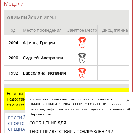
Медали
ОЛИМПИЙСКИЕ ИГРЫ
ТАБЛО АКТИВНОСТИ
Год
Место проведения
Занятое место
Дисциплина
ЦЕЛИ ПРОЕКТА
КОНТАКТЫ
НАШИ КНОПКИ
РЕКЛАМА
2004
Афины, Греция
3
2000
Сидней, Австралия
2
Вопросы сотрудничества и совместной деятельности
inform@infosport.ru
1992
Барселона, Испания
3
Адресов в новостной рассылке: 996
Подпишись
Если вы нашли ошибку в данных или имеете
недостающую информацию, внесите изменения
Уважаемые пользователи Вы можете написать
©
Стадион, 1998-2026
ПРИВЕТСТВИЕ/ПОЗДРАВЛЕНИЕ/СООБЩЕНИЕ любой
самостоятельно
персоне, информация о которой содержится в нашей БД
Разработка и поддержка ООО НАИТ «Стадион»
Персоналий !
РОССИЙСКИЕ
РОССИЙСКИЕ
СПОРТИВНЫЕ
СООБЩЕНИЕ ДЛЯ:
СПОРТСМЕНЫ,
СПОРТИВНЫЕ
НОВОСТИ И
СПЕЦИАЛИСТЫ
ОРГАНИЗАЦИИ
КОММЕНТАРИИ
ТЕКСТ ПРИВЕТСТВИЯ / ПОЗДРАВЛЕНИЯ /