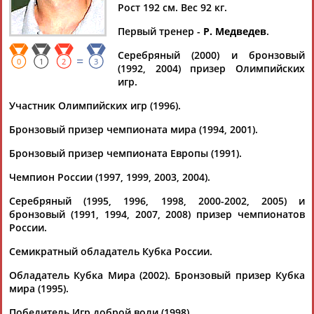
Дмитрий
Тамилла
Рамазан
Ростом
Рост 192 см. Вес 92 кг.
АБАРЕНОВ
АБАСОВА
АБАЧАРАЕВ
АБАШИДЗЕ
Первый тренер -
Р. Медведев
.
Серебряный (2000) и бронзовый
=
0
1
2
3
(1992, 2004) призер Олимпийских
игр.
Флюра
Татьяна
Акжана
Артур
АББАТЕ-
АББЯСОВА
АБДИКАРИМОВА
АБДРАХМАНОВ
Участник Олимпийских игр (1996).
БУЛАТОВА
Бронзовый призер чемпионата мира (1994, 2001).
Бронзовый призер чемпионата Европы (1991).
Чемпион России (1997, 1999, 2003, 2004).
Серебряный (1995, 1996, 1998, 2000-2002, 2005) и
бронзовый (1991, 1994, 2007, 2008) призер чемпионатов
России.
Семикратный обладатель Кубка России.
Обладатель Кубка Мира (2002). Бронзовый призер Кубка
мира (1995).
Победитель Игр доброй воли (1998).