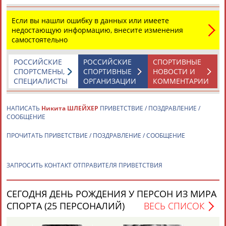
чемпионка...
(Проект:
Информационное агентство СТАДИОН
)
Если вы нашли ошибку в данных или имеете
31.01.2024
недостающую информацию, внесите изменения
Евгений Кузнецов победил в прыжках в воду с трамплина на
самостоятельно
чемпионате России в Екатеринбурге
... Кузнецов показал результат 464,25 балла. Второе место
РОССИЙСКИЕ
РОССИЙСКИЕ
СПОРТИВНЫЕ
занял
Никита
Шлейхер
(462,20). Третьим стал Егор Лапин
СПОРТСМЕНЫ,
СПОРТИВНЫЕ
НОВОСТИ И
(447,30). В...
СПЕЦИАЛИСТЫ
ОРГАНИЗАЦИИ
КОММЕНТАРИИ
(Проект:
Информационное агентство СТАДИОН
)
28.06.2023
НАПИСАТЬ
Никита ШЛЕЙХЕР
ПРИВЕТСТВИЕ / ПОЗДРАВЛЕНИЕ /
Прыжки в воду. Чемпионат России 2023. Парные прыжки
СООБЩЕНИЕ
(прямая видеотрансляция)
...Европы Екатерина Беляева, трехкратный чемпион Европы
ПРОЧИТАТЬ ПРИВЕТСТВИЕ / ПОЗДРАВЛЕНИЕ / СООБЩЕНИЕ
Никита
Шлейхер
, чемпионка Европы Мария Полякова,
чемпионка...
(Проект:
Информационное агентство СТАДИОН
)
ЗАПРОСИТЬ КОНТАКТ ОТПРАВИТЕЛЯ ПРИВЕТСТВИЯ
26.06.2023
СЕГОДНЯ ДЕНЬ РОЖДЕНИЯ У ПЕРСОН ИЗ МИРА
СПОРТА (25 ПЕРСОНАЛИЙ)
ВЕСЬ СПИСОК