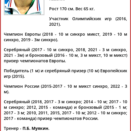
ШЛЕЙХЕР
Рост 170 см. Вес 65 кг.
Участник Олимпийских игр (2016,
Ваш запрос: "Никита Шлейхер"
2021).
Документы 1-10 из 126 найденных уникальных документов
Чемпион Европы (2018 - 10 м синхро микст, 2019 - 10 м
синхро, 2019 - 3м синхро).
1
2
3
4
...
11
12
13
Серебряный (2017 - 10 м синхро, 2018, 2021 - 3 м синхро,
2021 - 3м) и бронзовый (2016 - 10 м, 3 м микст, 10 м микст)
Спортсмены из России Шлейхер и Терновой выиграли
призер чемпионатов Европы.
чемпионат Европы по прыжкам в воду с 10-метровой
вышки
Победитель (1 м) и серебряный призер (10 м) Европейских
Россияне
Никита
Шлейхер
и Руслан Терновой стали
игр (2015).
победителями соревнований в прыжках в воду с 10-
метровой вышки на чемпионате ...
Чемпион России (2015-2017 - 10 м микст синхро, 2022 - 3
(Проект:
Информационное агентство СТАДИОН
)
м).
05.08.2026
Серебряный (2018, 2017 - 3 м синхро; 2014 - 10 м; 2017 - 10
Спортсмены из России заняли четвертое место в медальном
м синхро; 2012, 2015 - команда) и бронзовый (2015 - 1 м;
зачете чемпионата мира по водным видам спорта
2017 - 3 м; 2010, 2011, 2015, 2017 - 10 м; 2012 - 10 м синхро;
...(в произвольной программе микст-дуэтов), прыгуны в воду
2017 - команда) призер чемпионатов России.
Никита
Шлейхер
и Руслан Терновой (синхронные прыжки в
воду с...
Тренер -
П.Б. Муякин
.