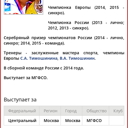
ПЕТУХОВА
Чемпионка Европы (2014, 2015 -
синхро).
Ваш запрос: "Екатерина ПЕТУХОВА"
Чемпионка России (2013 - лично;
2012, 2013 - синхро).
Документы 1-10 из 32 найденных уникальных документов
Серебряный призер чемпионатов России (2014 - лично,
1
2
3
4
синхро; 2014, 2015 - команда).
Тренеры - заслуженные мастера спорта, чемпионы
Владимир Тимошинин: По ступеньке в день
Европы
С.А. Тимошинина
,
В.А. Тимошинин
.
...всего-то с начала нынешнего года. Её прежняя партнёрша
Екатерина
Петухова
находится ныне в декретном отпуске.
В сборной команде России с 2014 года.
Дуэт... ...
Петухова
находится ныне в декретном отпуске.
Выступает за МГФСО.
Дуэт Тимошинина-
Петухова
, к слову, выиграл чемпионат
Европы три года назад. ...
(Проект:
Информационное агентство СТАДИОН
)
15.06.2017
Выступает за
Рио-2016. Расписание соревнований. Четверг, 18 августа
...с венгеркой Марианной Шаштин, тогда как в тяжелой
Федеральный
Регион
Город
Общество
Клуб
категории
Екатерина
Букина встретится с Самар Хамзой из
Ирана. В четверг... ...у женщин, где накануне на старт
Центральный
Москва
Москва
МГФСО
квалификации вышли
Екатерина
Петухова
и Юлия