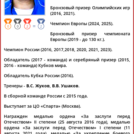
СЕМЕНОВ
СЕМЕНОВ
Бронзовый призер Олимпийских игр
(2016, 2021).
Ваш запрос: "Сергей СЕМЕНОВ"
Чемпион Европы (2024, 2025).
=
0
0
2
2
Документы 1-10 из 81 найденных уникальных документов
Бронзовый призер чемпионата
Европы (2019 - до 130 кг.).
1
2
3
4
...
7
8
9
Чемпион России (2016, 2017,2018, 2020, 2021, 2023).
В Хорватии стартует чемпионат мира по спортивной
Обладатель (2017 - команда) и серебряный призер (2015,
борьбе
2016 - команда) Кубков мира.
...(до 55 кг), Садык Лалаев (до 60 кг), призер Олимпийских игр
Обладатель Кубка России (2016).
Сергей
Емелин (до 63 кг), Даниял Агаев (до 67 кг), Дмитрий...
...кг) и чемпион мира, двукратный призер Олимпийских игр
Тренеры -
В.С. Жуков
,
В.В. Ушаков
.
Сергей
Семенов
(до 130 кг). Как ранее рассказал главный
тренер...
В сборной команде России с 2015 года.
(Проект:
Информационное агентство СТАДИОН
)
13.09.2025
Выступает за ЦО «Спарта» (Москва).
Определен состав команды из России по борьбе на
Награжден медалью ордена «За заслуги перед
чемпионат мира в Загребе
Отечеством» II степени (25 августа 2016 года), медалью
...(весовая категория до 55 кг), Садык Лалаев (до 60 кг),
ордена «За заслуги перед Отечеством» I степени (11
Сергей
Емелин (до 63 кг), Даниял Алаев (до 67 кг), Дмитрий...
августа 2021 года), медалью «За укрепление боевого