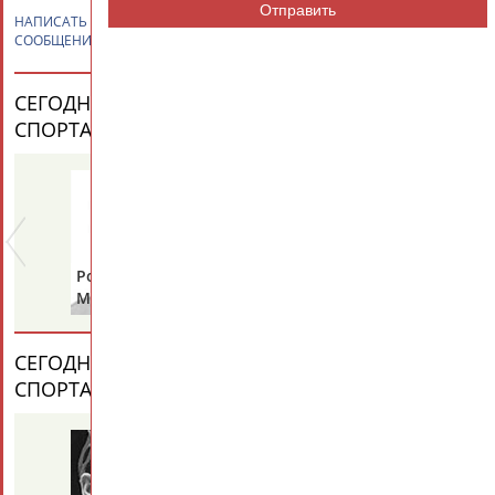
Отправить
НАПИСАТЬ
Сергей СЕМЕНОВ
ПРИВЕТСТВИЕ / ПОЗДРАВЛЕНИЕ /
СООБЩЕНИЕ
СЕГОДНЯ ДЕНЬ РОЖДЕНИЯ У ПЕРСОН ИЗ МИРА
СПОРТА (25 ПЕРСОНАЛИЙ)
ВЕСЬ СПИСОК
Роберт
Валерий
Александр
МЕРКУЛОВ
ТАРАКАНОВ
ГОРЕЛИК
СЕГОДНЯ ДЕНЬ ПАМЯТИ У ПЕРСОН ИЗ МИРА
СПОРТА (2 ПЕРСОНАЛИЙ)
ВЕСЬ СПИСОК