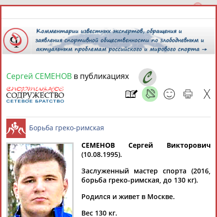
Сергей СЕМЕНОВ
в публикациях
9 августа 2026 года,
15:02
СПОРТСМЕНЫ, ТРЕНЕРЫ И СПЕЦИАЛИСТЫ
СЕМЕНОВ Сергей Викторович
2
персоны
Расширенный поиск
Найдено:
(10.08.1995).
Борьба греко-римская
Заслуженный мастер спорта (2016,
борьба греко-римская, до 130 кг).
Родился и живет в Москве.
Сергей
Сергей
Вес 130 кг.