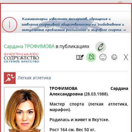
Сардана ТРОФИМОВА
в публикациях
8 августа 2026 года,
18:53
СПОРТСМЕНЫ, ТРЕНЕРЫ И СПЕЦИАЛИСТЫ
13181
персон
Расширенный поиск
Найдено:
ТРОФИМОВА Сардана
Александровна
(28.03.1988).
Легкая атлетика
Мастер спорта (легкая атлетика,
марафон).
Родилась и живет в Якутске.
Аслаудин
Елена
Мария
Юлия
АБАЕВ
АБАИМОВА
АБАКУМОВА
АБАЛАКИНА
Рост 164 см. Вес 50 кг.