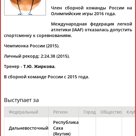
Член сборной команды России на
Олимпийские игры 2016 года.
Международная федерация легкой
Дмитрий
Тамилла
Рамазан
Ростом
атлетики (IAAF) отказалась допустить
АБАРЕНОВ
АБАСОВА
АБАЧАРАЕВ
АБАШИДЗЕ
спортсменку к соревнованиям.
Чемпионка России (2015).
Личный рекорд: 2:24.38 (2015).
Флюра
Татьяна
Акжана
Артур
Тренер -
Т.Ю. Жиркова
.
АББАТЕ-
АББЯСОВА
АБДИКАРИМОВА
АБДРАХМАНОВ
БУЛАТОВА
В сборной команде России с 2015 года.
Выступает за
Федеральный
Регион
Город
Общество
Клу
Республика
Дальневосточный
Саха
(Якутия)