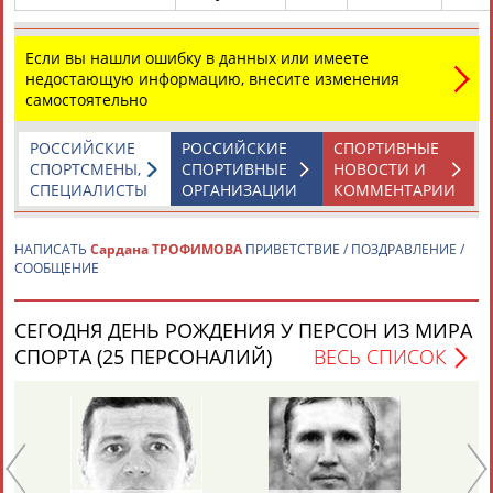
Если вы нашли ошибку в данных или имеете
недостающую информацию, внесите изменения
самостоятельно
РОССИЙСКИЕ
РОССИЙСКИЕ
СПОРТИВНЫЕ
Каримжан
Аделя
Андрей
Герман
СПОРТСМЕНЫ,
СПОРТИВНЫЕ
НОВОСТИ И
АБДРАХМАНОВ
АБДРАХМАНОВА
АБДУВАЛИЕВ
АБДУЛАЕВ
СПЕЦИАЛИСТЫ
ОРГАНИЗАЦИИ
КОММЕНТАРИИ
НАПИСАТЬ
Сардана ТРОФИМОВА
ПРИВЕТСТВИЕ / ПОЗДРАВЛЕНИЕ /
СООБЩЕНИЕ
Рамазан
Тагир
Камиль
Загалав
АБДУЛАЕВ
АБДУЛАЕВ
АБДУЛАЗИЗОВ
АБДУЛБЕКОВ
СЕГОДНЯ ДЕНЬ РОЖДЕНИЯ У ПЕРСОН ИЗ МИРА
СПОРТА (25 ПЕРСОНАЛИЙ)
ВЕСЬ СПИСОК
Камалудин
Абдула
Магомед
Назир
АБДУЛДАУДОВ
АБДУЛЖАЛИЛОВ
АБДУЛКАГИРОВ
АБДУЛЛАЕВ