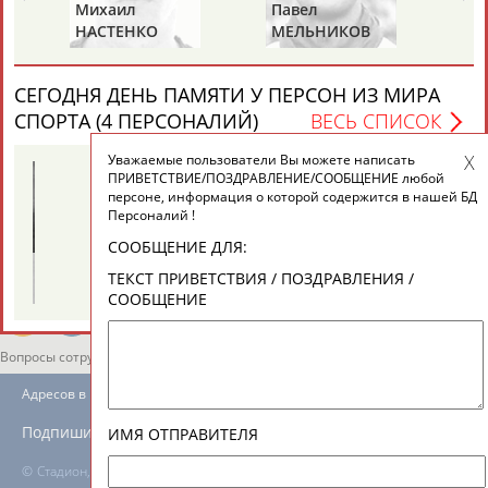
ЕЩЁ ПЕРСОНЫ
Михаил
Павел
Ал
НАСТЕНКО
МЕЛЬНИКОВ
РА
24 персон из 13181
СЕГОДНЯ ДЕНЬ ПАМЯТИ У ПЕРСОН ИЗ МИРА
СПОРТА (4 ПЕРСОНАЛИЙ)
ВЕСЬ СПИСОК
Уважаемые пользователи Вы можете написать
ТАБЛО АКТИВНОСТИ
ПРИВЕТСТВИЕ/ПОЗДРАВЛЕНИЕ/СООБЩЕНИЕ любой
персоне, информация о которой содержится в нашей БД
Персоналий !
ЦЕЛИ ПРОЕКТА
КОНТАКТЫ
НАШИ КНОПКИ
РЕКЛАМА
СООБЩЕНИЕ ДЛЯ:
Виталия
Михаил
ТЕКСТ ПРИВЕТСТВИЯ / ПОЗДРАВЛЕНИЯ /
ТУОМАЙТЕ
ШАХОВ
СООБЩЕНИЕ
Вопросы сотрудничества и совместной деятельности
inform@infosport.ru
Адресов в новостной рассылке: 996
Подпишись
ИМЯ ОТПРАВИТЕЛЯ
©
Стадион, 1998-2026