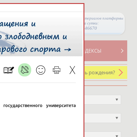
Просмотры материалов платформы
за сутки:
46670
ТИВНОСТИ
СВОДНЫЕ ИНДЕКСЫ
У кого сегодня день рождения?
Профессия
Не выбран
 государственного университета
Спортивное звание
Не выбран
Учёное звание
Не выбран