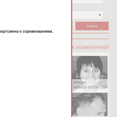
Чемпион
Не выбран
портсмена к соревнованиям.
100 последних изменений
Рамазан
Ростом
Флюра
АБАЧАРАЕВ
АБАШИДЗЕ
АББАТЕ-БУЛАТОВА