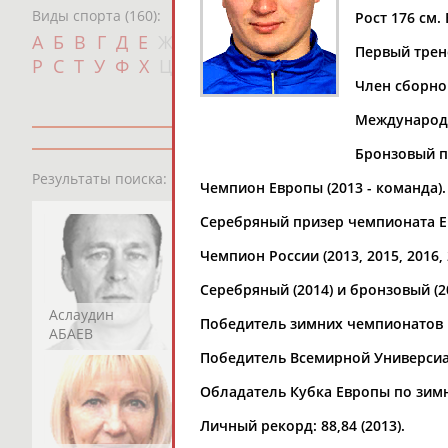
Виды спорта (160):
Рост 176 см. 
Дат
А
Б
В
Г
Д
Е
Ж
З
И
К
Л
М
Н
О
П
Первый трен
с
Р
С
Т
У
Ф
Х
Ц
Ч
Ш
Щ
Э
Ю
Я
Член сборно
Международн
Бронзовый п
13181
персон
Результаты поиска:
Чемпион Европы (2013 - команда).
Серебряный призер чемпионата Ев
Чемпион России (2013, 2015, 2016, 
Серебряный (2014) и бронзовый (2
Аслаудин
Елена
Мария
Победитель зимних чемпионатов Р
АБАЕВ
АБАИМОВА
АБАКУМОВА
Победитель Всемирной Универсиад
Обладатель Кубка Европы по зимн
Личный рекорд: 88,84 (2013).