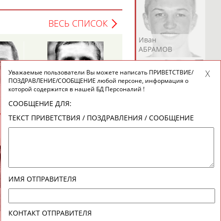
ВЕСЬ СПИСОК
Андрей
Валерий
Иван
АБРАМОВ
АБРАМОВ
АБРАМОВ
Уважаемые пользователи Вы можете написать ПРИВЕТСТВИЕ/
ПОЗДРАВЛЕНИЕ/СООБЩЕНИЕ любой персоне, информация о
Павел
Алексей
которой содержится в нашей БД Персоналий !
МЕЛЬНИКОВ
РАСТВОРЦЕВ
СООБЩЕНИЕ ДЛЯ:
Екатерина
Ирина
Лидия
ТЕКСТ ПРИВЕТСТВИЯ / ПОЗДРАВЛЕНИЯ / СООБЩЕНИЕ
АБРАМОВА
АБРАМОВА
АБРАМОВА
ВЕСЬ СПИСОК
Иракли
Осеп
Рамиль
ИМЯ ОТПРАВИТЕЛЯ
АБРАМЯН
АБРАМЯН
АБРАРОВ
КОНТАКТ ОТПРАВИТЕЛЯ