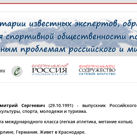
РЕСУРСНАЯ ПЛОЩАДКА
ТАБЛО АК
 специалисты
ях
ставляет регион*
 выбран
митрий Сергеевич
(29.10.1991) - выпускник Российского
* для действующих спортсменов
то рождения
культуры, спорта, молодежи и туризма.
 выбран
а международного класса (легкая атлетика, метание копья).
ион проживания
ерлине, Германия. Живет в Краснодаре.
 выбран