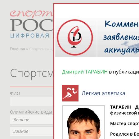
Главная »
Спортсмены, тренеры и специалисты
Спортсмены, тренеры и
Дмитрий ТАРАБИН
в публикаци
Легкая атлетика
ФИО
Пред
Не
ТАРАБИН Д
Олимпийские виды спорта
Мес
физической 
Летние
Не
Мастер спорт
Рег
Зимние
Родился в Б
Не