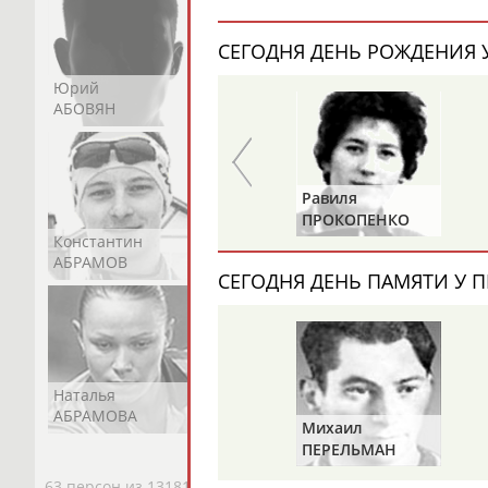
СЕГОДНЯ ДЕНЬ РОЖДЕНИЯ У
Юрий
Никита
Виктор
АБОВЯН
АБОЗОВИК
АБОИМОВ
Нина
Равиля
В
БУЛГАКОВА
ПРОКОПЕНКО
Константин
Константин
Николай
(САЛИМОВА)
АБРАМОВ
АБРАМОВ
АБРАМОВ
СЕГОДНЯ ДЕНЬ ПАМЯТИ У П
Наталья
Нелли
Светлана
АБРАМОВА
АБРАМОВА
АБРАМОВА
Михаил
ПЕРЕЛЬМАН
(ПЕРЛЬМАН)
63 персон из 13181