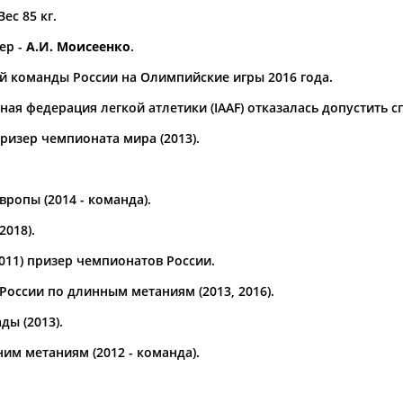
Вес 85 кг.
а рождения
ер -
А.И. Моисеенко
.
по
чч
мм
год
чч
мм
год
й команды России на Олимпийские игры 2016 года.
ая федерация легкой атлетики (IAAF) отказалась допустить с
ризер чемпионата мира (2013).
ропы (2014 - команда).
2018).
011) призер чемпионатов России.
Юлия
Дмитрий
Тамилла
оссии по длинным метаниям (2013, 2016).
АБАЛАКИНА
АБАРЕНОВ
АБАСОВА
ы (2013).
им метаниям (2012 - команда).