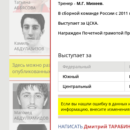
Татьяна
Акжана
Артур
Тренер -
М.Г. Михеев
.
АББЯСОВА
АБДИКАРИМОВА
АБДРАХМАНОВ
В сборной команде России с 2011 
Выступает за ЦСКА.
Награжден Почетной грамотой Пре
Камиль
Загалав
Камалудин
АБДУЛАЗИЗОВ
АБДУЛБЕКОВ
АБДУЛДАУДОВ
Выступает за
Здесь можно разместить информацию о хорошо изв
Федеральный
опубликованных записях. Страна должна знать свои
Южный
Центральный
Если вы нашли ошибку в данных
информацию, внесите изменения
Магомед
Шамиль
Адлан
АБДУЛХАМИДОВ
АБДУРАХМАНОВ
АБДУРАШИДОВ
НАПИСАТЬ
Дмитрий ТАРАБИ