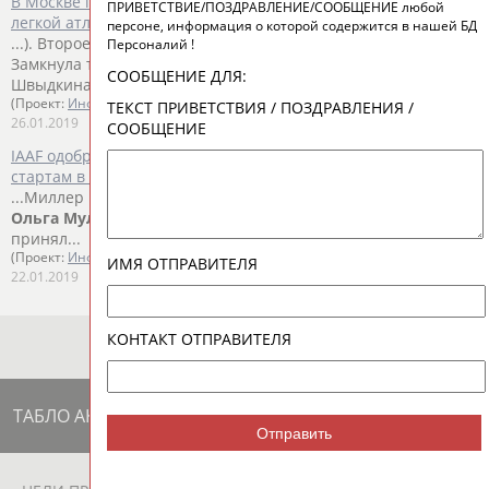
В Москве прошел ряд всероссийских соревнований по
ПРИВЕТСТВИЕ/ПОЗДРАВЛЕНИЕ/СООБЩЕНИЕ любой
легкой атлетике
персоне, информация о которой содержится в нашей БД
...). Второе место завоевала
Ольга
Муллина
(4.45 м).
Персоналий !
Замкнула тройку призеров в этом виде программы Татьяна
СООБЩЕНИЕ ДЛЯ:
Швыдкина (4.35 м). ...
(Проект:
Информационное агентство СТАДИОН
)
ТЕКСТ ПРИВЕТСТВИЯ / ПОЗДРАВЛЕНИЯ /
26.01.2019
СООБЩЕНИЕ
IAAF одобрила заявки Ласицкене и Шубенкова на допуск к
стартам в нейтральном статусе
...Миллер и чемпионка России 2018 года в прыжках с шестом
Ольга
Муллина
. Совет IAAF 4 декабря прошлого года
принял...
(Проект:
Информационное агентство СТАДИОН
)
ИМЯ ОТПРАВИТЕЛЯ
22.01.2019
КОНТАКТ ОТПРАВИТЕЛЯ
ТАБЛО АКТИВНОСТИ
Отправить