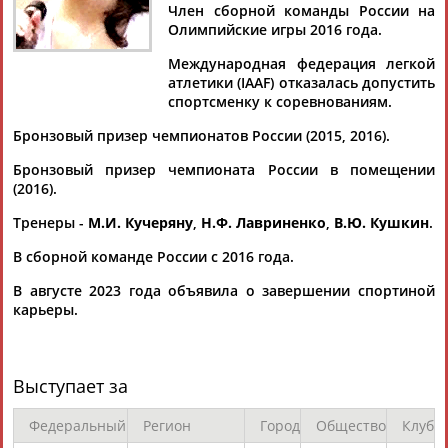
МУЛЛИНА
Член сборной команды России на
Олимпийские игры 2016 года.
Международная федерация легкой
Ваш запрос: "Ольга Муллина"
атлетики (IAAF) отказалась допустить
спортсменку к соревнованиям.
Документы 1-10 из 52 найденных уникальных документов
Бронзовый призер чемпионатов России (2015, 2016).
1
2
3
4
5
6
Бронзовый призер чемпионата России в помещении
(2016).
22 российских легкоатлета, имеющих нейтральный статус,
будут внесены в заявку на чемпионат мира 2019
Тренеры -
М.И. Кучеряну
,
Н.Ф. Лавриненко
,
В.Ю. Кушкин
.
...Илья Иванюк (оба - прыжки в высоту), Анжелика Сидорова,
Ольга
Муллина
, Алена Лутковская (все - прыжки с шестом),
В сборной команде России с 2016 года.
Дарья...
В августе 2023 года объявила о завершении спортиной
(Проект:
Информационное агентство СТАДИОН
)
карьеры.
07.09.2019
Легкоатлетка Ольга Муллина победила в прыжках с шестом
на международном турнире в Венгрии
Российская прыгунья с шестом
Ольга
Муллина
стала
Выступает за
лучшей на международном турнире в венгерской Татабанье.
26-летняя спортсм... ... спортсменка Ирина Жук (4,45),
Федеральный
Регион
Город
Общество
Клуб
уступившая Малачовой по количеству попыток.
Муллина