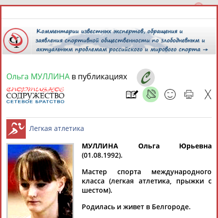
Ольга МУЛЛИНА
в публикациях
7 августа 2026 года,
19:40
СПОРТСМЕНЫ, ТРЕНЕРЫ И СПЕЦИАЛИСТЫ
МУЛЛИНА Ольга Юрьевна
1
персона
Расширенный поиск
Найдено:
(01.08.1992).
Легкая атлетика
Мастер спорта международного
класса (легкая атлетика, прыжки с
шестом).
Родилась и живет в Белгороде.
Ольга