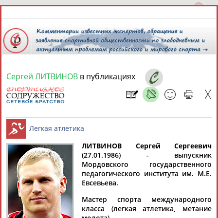
Сергей ЛИТВИНОВ
в публикациях
9 августа 2026 года,
12:28
СПОРТСМЕНЫ, ТРЕНЕРЫ И СПЕЦИАЛИСТЫ
ЛИТВИНОВ Сергей Сергеевич
2
персоны
Расширенный поиск
Найдено:
(27.01.1986) - выпускник
Мордовского государственного
Легкая атлетика
педагогического института им. М.Е.
Евсевьева.
Мастер спорта международного
класса (легкая атлетика, метание
Сергей
Сергей
молота).