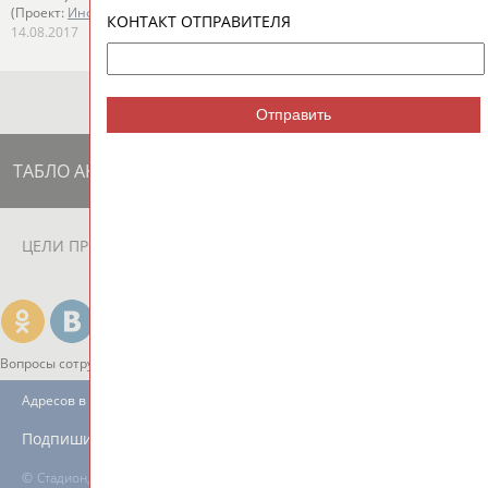
(Проект:
Информационное агентство СТАДИОН
)
КОНТАКТ ОТПРАВИТЕЛЯ
14.08.2017
Отправить
ТАБЛО АКТИВНОСТИ
ЦЕЛИ ПРОЕКТА
КОНТАКТЫ
НАШИ КНОПКИ
РЕКЛАМА
Вопросы сотрудничества и совместной деятельности
inform@infosport.ru
Адресов в новостной рассылке: 996
Подпишись
©
Стадион, 1998-2026