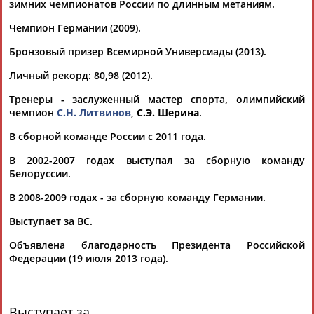
участвовать в...
зимних чемпионатов России по длинным метаниям.
(Проект:
Информационное агентство СТАДИОН
)
21.03.2020
Чемпион Германии (2009).
Шубенков, Сидорова, Литвинов и Ласицкене не будут
Бронзовый призер Всемирной Универсиады (2013).
участвовать в выборах в Комиссию спортсменов ВФЛА
Российские легкоатлеты
Сергей
Шубенков, Анжелика
Личный рекорд: 80,98 (2012).
Сидорова,
Сергей
Литвинов
и Мария Ласицкене приняли
Тренеры - заслуженный мастер спорта, олимпийский
решение не участвовать в... ...в новой комиссии. Вместе с
чемпион
С.Н. Литвинов
,
С.Э. Шерина
.
тем Шубенков, Сидорова,
Литвинов
и Ласицкене оставляют
за собой право продолжать...
В сборной команде России с 2011 года.
(Проект:
Информационное агентство СТАДИОН
)
20.03.2020
В 2002-2007 годах выступал за сборную команду
Журнал Track & Field признал Шубенкова лучшим
Белоруссии.
барьеристом десятилетия на дистанции 110 м
В 2008-2009 годах - за сборную команду Германии.
Россиянин
Сергей
Шубенков выбран лучшим легкоатлетом
десятилетия в беге на 110 м с барьерами по версии
Выступает за ВС.
американского журнала ... ...Кристиана Тэйлора. В метании
молота восьмым стал
Сергей
Литвинов
- младший, с 2010
Объявлена благодарность Президента Российской
года выступающий за Россию (ранее...
Федерации (19 июля 2013 года).
(Проект:
Информационное агентство СТАДИОН
)
06.02.2020
Комиссия спортсменов ВФЛА настаивает на приостановке
Выступает за
действия государственной аккредитации ВФЛА