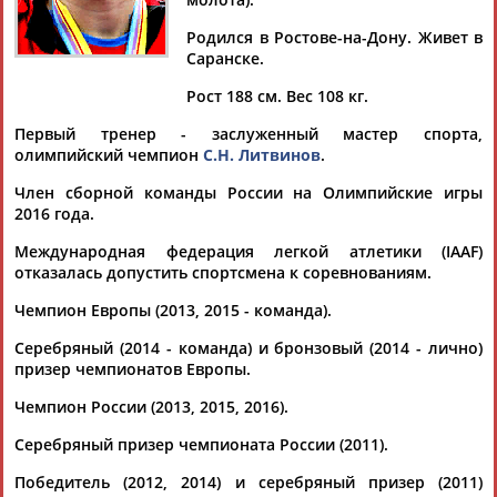
ЛИТВИНОВ
ЛИТВИНОВ
Родился в Ростове-на-Дону. Живет в
Саранске.
Ваш запрос: "Сергей Литвинов"
Рост 188 см. Вес 108 кг.
Документы 1-10 из 37 найденных уникальных документов
Первый тренер - заслуженный мастер спорта,
олимпийский чемпион
С.Н. Литвинов
.
1
2
3
4
Член сборной команды России на Олимпийские игры
2016 года.
Легкоатлет Сергей Литвинов признался в употреблении
допинга
Международная федерация легкой атлетики (IAAF)
Бронзовый призер чемпионата Европы 2014 года в метании
отказалась допустить спортсмена к соревнованиям.
молота российский легкоатлет
Сергей
Литвинов
признался,
что употреблял... ...до этого, а молот летел все равно далеко",
Чемпион Европы (2013, 2015 - команда).
- написал
Литвинов
на своей странице в Facebook
(деятельность Meta...
Серебряный (2014 - команда) и бронзовый (2014 - лично)
(Проект:
Информационное агентство СТАДИОН
)
призер чемпионатов Европы.
12.01.2023
Чемпион России (2013, 2015, 2016).
Глава ВФЛА Евгений Юрченко сделал заявление по
ситуации вокруг положения о комиссии спортсменов
Серебряный призер чемпионата России (2011).
...информация о том, что Анжелика Сидорова, Мария
Ласицкене,
Сергей
Шубенков и
Сергей
Литвинов
не хотят
Победитель (2012, 2014) и серебряный призер (2011)