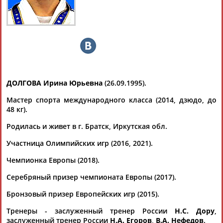
ДОЛГОВА
Ваш запрос: "Ирина Долгова"
Документы 1-10 из 61 найденных уникальных документов
1
2
3
4
5
6
7
ДОЛГОВА Ирина Юрьевна
(26.09.1995).
Российские дзюдоистки стали участницами женского Форума
Мастер спорта международного класса (2014, дзюдо, до
в Санкт-Петербурге
48 кг).
... Специальным гостем мероприятия стала общественный
Родилась и живет в г. Братск, Иркутская обл.
деятель
Ирина
Текслер, президент "Фонда социальных,
культурных и... ...Европы - Ольга Сонина, Дарья
Участница Олимпийских игр (2016, 2021).
Курбонмамадова и
Ирина
Долгова
, поделились
уникальными историями побед в считавшемся...
Чемпионка Европы (2018).
(Проект:
Информационное агентство СТАДИОН
)
21.09.2024
Серебряный призер чемпионата Европы (2017).
Лучшие дзюдоисты России продемонстрировали
Бронзовый призер Европейских игр (2015).
высочайшее мастерство на Спартакиаде 2022 в Казани
...48 кг (24 участницы) фаворитами считались чемпионка
Тренеры - заслуженный тренер России
Н.С. Дору
,
Европы
Ирина
Долгова
, бронзовый призёр чемпионата
заслуженный тренер России
Н.А. Егоров
,
В.А. Нефедов
.