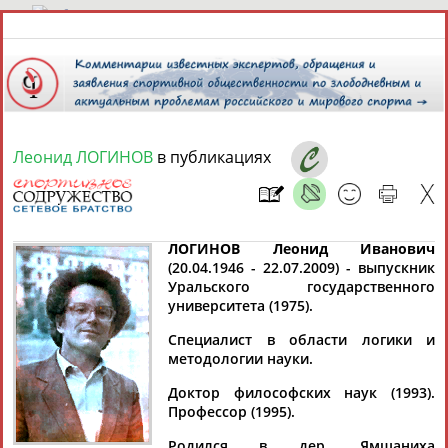
7 августа 2026 года,
21:54
СПОРТСМЕНЫ, ТРЕНЕРЫ И СПЕЦИАЛИСТЫ
Леонид ЛОГИНОВ
в публикациях
13181
персон
Расширенный поиск
Найдено:
ЛОГИНОВ Леонид Иванович
(20.04.1946 - 22.07.2009) - выпускник
Уральского государственного
университета (1975).
Аслаудин
Елена
Мария
Юлия
Специалист в области логики и
АБАЕВ
АБАИМОВА
АБАКУМОВА
АБАЛАКИНА
методологии науки.
Доктор философских наук (1993).
Профессор (1995).
Родился в дер. Ямшаниха