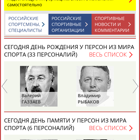
самостоятельно
Каримжан
Аделя
Андрей
Герман
РОССИЙСКИЕ
РОССИЙСКИЕ
СПОРТИВНЫЕ
АБДРАХМАНОВ
АБДРАХМАНОВА
АБДУВАЛИЕВ
АБДУЛАЕВ
СПОРТСМЕНЫ,
СПОРТИВНЫЕ
НОВОСТИ И
СПЕЦИАЛИСТЫ
ОРГАНИЗАЦИИ
КОММЕНТАРИИ
СЕГОДНЯ ДЕНЬ РОЖДЕНИЯ У ПЕРСОН ИЗ МИРА
СПОРТА (33 ПЕРСОНАЛИЙ)
ВЕСЬ СПИСОК
Рамазан
Тагир
Камиль
Загалав
АБДУЛАЕВ
АБДУЛАЕВ
АБДУЛАЗИЗОВ
АБДУЛБЕКОВ
Камалудин
Абдула
Магомед
Назир
Валерий
Владимир
Ал
АБДУЛДАУДОВ
АБДУЛЖАЛИЛОВ
АБДУЛКАГИРОВ
АБДУЛЛАЕВ
ГАЗЗАЕВ
РЫБАКОВ
Д
ЕЩЁ ПЕРСОНЫ
СЕГОДНЯ ДЕНЬ ПАМЯТИ У ПЕРСОН ИЗ МИРА
СПОРТА (6 ПЕРСОНАЛИЙ)
ВЕСЬ СПИСОК
24 персон из 13181