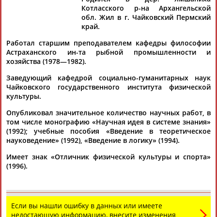
Дмитрий
Тамилла
Рамазан
Ростом
Котласского р-на Архангельской
АБАРЕНОВ
АБАСОВА
АБАЧАРАЕВ
АБАШИДЗЕ
обл. Жил в г. Чайковский Пермский
край.
Работал старшим преподавателем кафедры философии
Астраханского ин-та рыбной промышленности и
Флюра
Татьяна
Акжана
Артур
хозяйства (1978—1982).
АББАТЕ-
АББЯСОВА
АБДИКАРИМОВА
АБДРАХМАНОВ
БУЛАТОВА
Заведующий кафедрой социально-гуманитарных наук
Чайковского государственного института физической
культуры.
Опубликовал значительное количество научных работ, в
том числе монографию «Научная идея в системе знания»
(1992); учебные пособия «Введение в теоретическое
науковедение» (1992), «Введение в логику» (1994).
Имеет знак «Отличник физической культуры и спорта»
(1996).
Если вы нашли ошибку в данных или имеете
недостающую информацию, внесите изменения